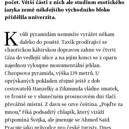
počet. Větší části z nich ale studium exotického
jazyka země někdejšího východního bloku
přidělila univerzita.
K
vůli pyramidám nemusíte vyrážet někam
daleko do pouště. Taxík prodírající se
chaotickou káhirskou dopravou zahne ve čtvrti
Gíza do vedlejší ulice a na jejím konci se z oparu
najednou vyloupne monumentální jehlan.
Cheopsova pyramida, výška 139 metrů. U
oprýskaných pokladen zřejmě ještě z dob
cestovatelů Hanzelky a Zikmunda vládne zmatek,
ve frontě se v slunečném prosincovém dni tlačí
převážně místní. Z davu se ozve čeština. „Pojďte za
mnou,“ říká podsaditý chlapík, který vizáží
připomíná Švejka, ale jmenuje se Ahmed Saíd.
Pracuje jako průvodce pro české turisty. Dnes