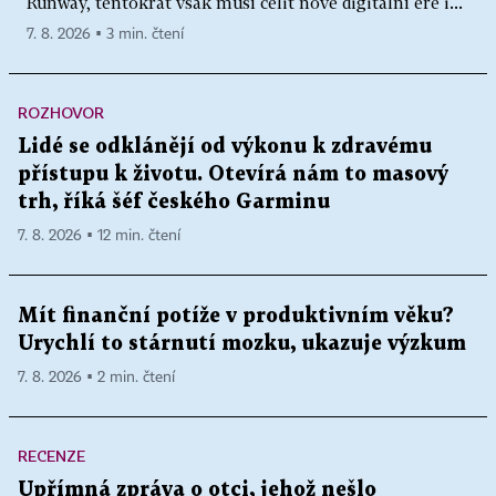
Runway, tentokrát však musí čelit nové digitální éře i...
7. 8. 2026 ▪ 3 min. čtení
ROZHOVOR
Lidé se odklánějí od výkonu k zdravému
přístupu k životu. Otevírá nám to masový
trh, říká šéf českého Garminu
7. 8. 2026 ▪ 12 min. čtení
Mít finanční potíže v produktivním věku?
Urychlí to stárnutí mozku, ukazuje výzkum
7. 8. 2026 ▪ 2 min. čtení
RECENZE
Upřímná zpráva o otci, jehož nešlo