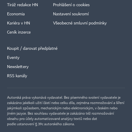
Tiráž redakce HN
Prohlášení o cookies
Economia
Nastavení soukromí
Kariéra v HN
Všeobecné smluvní podmínky
Ceník inzerce
Koupit / darovat předplatné
Eventy
×
Newslettery
RSS kanály
Autorská práva vykonává vydavatel. Bez písemného svolení vydavatele je
zakázáno jakékoli užití částí nebo celku díla, zejména rozmnožování a šíření
jakýmkoli způsobem, mechanickým nebo elektronickým, v českém nebo
jiném jazyce. Bez souhlasu vydavatele je zakázáno též rozmnožování
obsahu pro účely automatizované analýzy textů nebo dat
podle ustanovení § 39c autorského zákona.