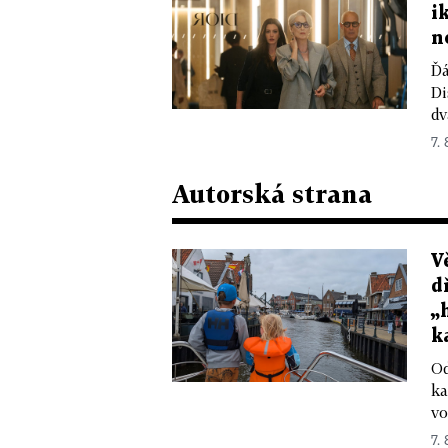
i
n
Ďá
Di
dv
7.
Autorská strana
V
d
„
k
Od
ka
vo
7.