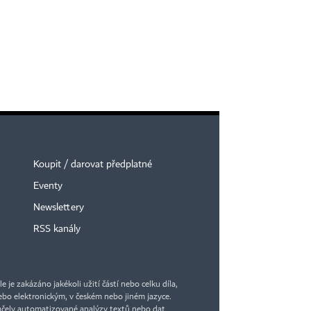
Koupit / darovat předplatné
Eventy
Newslettery
RSS kanály
je zakázáno jakékoli užití částí nebo celku díla,
bo elektronickým, v českém nebo jiném jazyce.
účely automatizované analýzy textů nebo dat