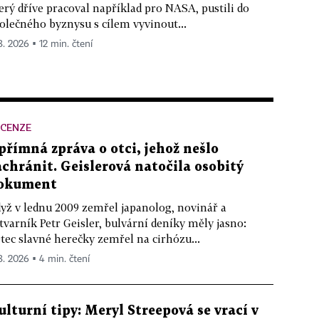
erý dříve pracoval například pro NASA, pustili do
olečného byznysu s cílem vyvinout...
8. 2026 ▪ 12 min. čtení
ECENZE
přímná zpráva o otci, jehož nešlo
achránit. Geislerová natočila osobitý
okument
yž v lednu 2009 zemřel japanolog, novinář a
tvarník Petr Geisler, bulvární deníky měly jasno:
tec slavné herečky zemřel na cirhózu...
 8. 2026 ▪ 4 min. čtení
ulturní tipy: Meryl Streepová se vrací v