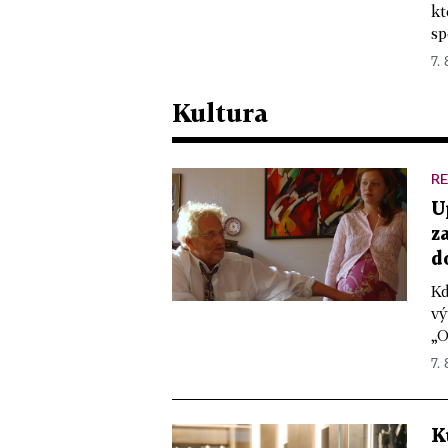
kt
sp
7. 
Kultura
R
U
z
d
Kd
vý
„O
7.
K