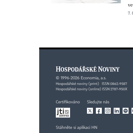
ve
7.
©
1996-2026
Economia, a.s.
Hospodářské noviny (print) ISSN 0862-9587
Hospodářské noviny (online) ISSN 2787-950X
Certifikováno
Sledujte nás
Stáhněte si aplikaci HN