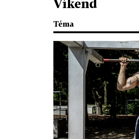
Víkend
Téma