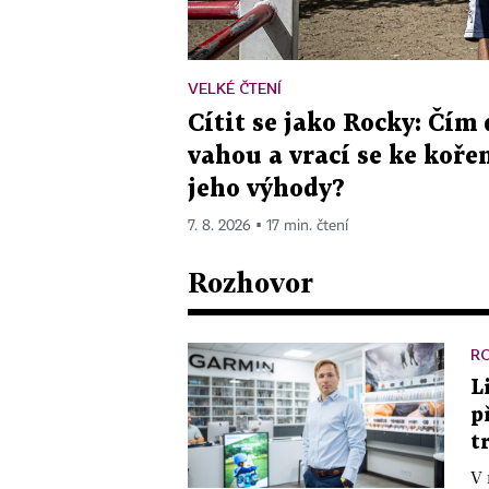
VELKÉ ČTENÍ
Cítit se jako Rocky: Čím d
vahou a vrací se ke koře
jeho výhody?
7. 8. 2026 ▪ 17 min. čtení
Rozhovor
R
L
p
t
V 