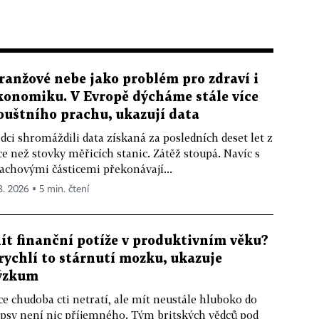
ranžové nebe jako problém pro zdraví i
konomiku. V Evropě dýcháme stále více
ouštního prachu, ukazují data
dci shromáždili data získaná za posledních deset let z
ce než stovky měřicích stanic. Zátěž stoupá. Navíc s
achovými částicemi překonávají...
 8. 2026 ▪ 5 min. čtení
ít finanční potíže v produktivním věku?
rychlí to stárnutí mozku, ukazuje
ýzkum
ce chudoba cti netratí, ale mít neustále hluboko do
psy není nic příjemného. Tým britských vědců pod