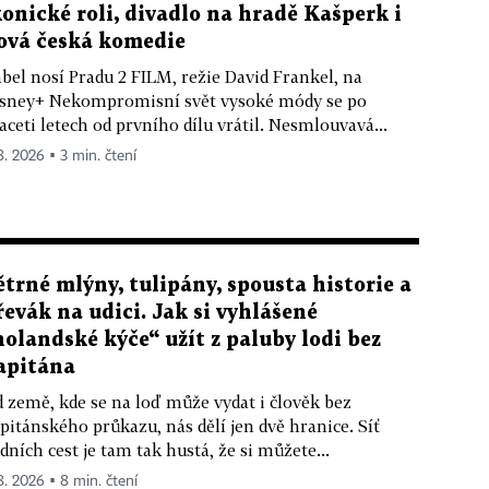
konické roli, divadlo na hradě Kašperk i
ová česká komedie
bel nosí Pradu 2 FILM, režie David Frankel, na
sney+ Nekompromisní svět vysoké módy se po
aceti letech od prvního dílu vrátil. Nesmlouvavá...
 8. 2026 ▪ 3 min. čtení
ětrné mlýny, tulipány, spousta historie a
řevák na udici. Jak si vyhlášené
holandské kýče“ užít z paluby lodi bez
apitána
 země, kde se na loď může vydat i člověk bez
pitánského průkazu, nás dělí jen dvě hranice. Síť
dních cest je tam tak hustá, že si můžete...
 8. 2026 ▪ 8 min. čtení