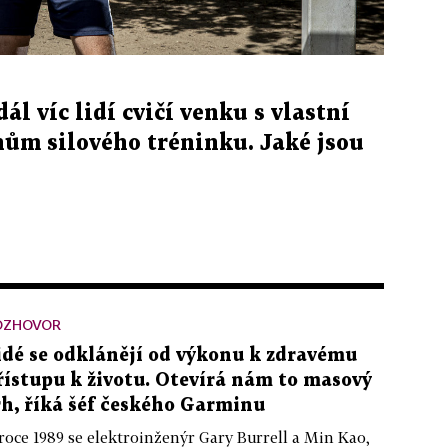
ál víc lidí cvičí venku s vlastní
nům silového tréninku. Jaké jsou
OZHOVOR
idé se odklánějí od výkonu k zdravému
řístupu k životu. Otevírá nám to masový
rh, říká šéf českého Garminu
roce 1989 se elektroinženýr Gary Burrell a Min Kao,