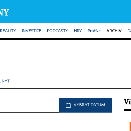
ARCHIV
REALITY
INVESTICE
PODCASTY
HRY
PročNe
D
& NYT
V
VYBRAT DATUM