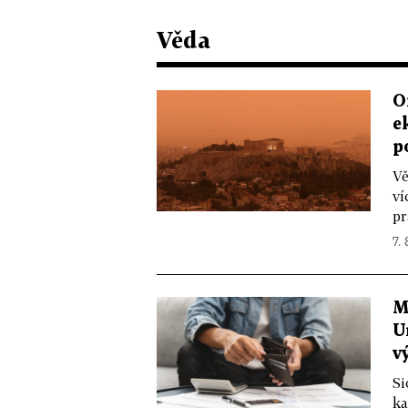
Věda
O
e
p
Vě
ví
pr
7.
M
U
v
Si
ka