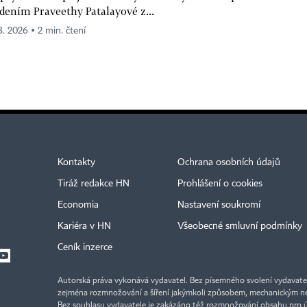
dením Praveethy Patalayové z...
 8. 2026 ▪ 2 min. čtení
Kontakty
Ochrana osobních údajů
Tiráž redakce HN
Prohlášení o cookies
Economia
Nastavení soukromí
Kariéra v HN
Všeobecné smluvní podmínky
Ceník inzerce
Autorská práva vykonává vydavatel. Bez písemného svolení vydavatele 
zejména rozmnožování a šíření jakýmkoli způsobem, mechanickým ne
Bez souhlasu vydavatele je zakázáno též rozmnožování obsahu pro 