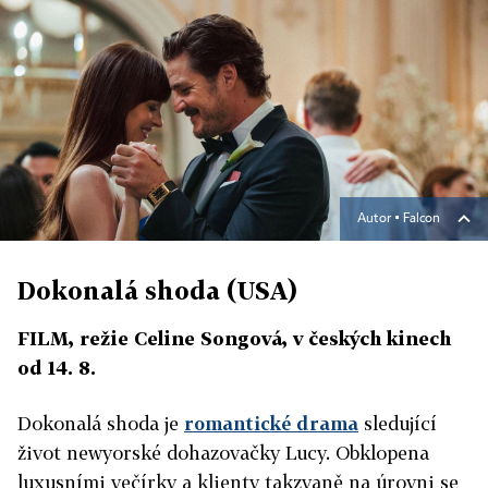
Autor ▪
Falcon
Dokonalá shoda (USA)
FILM, režie Celine Songová, v českých kinech
od 14. 8.
Dokonalá shoda je
romantické drama
sledující
život newyorské dohazovačky Lucy. Obklopena
luxusními večírky a klienty takzvaně na úrovni se