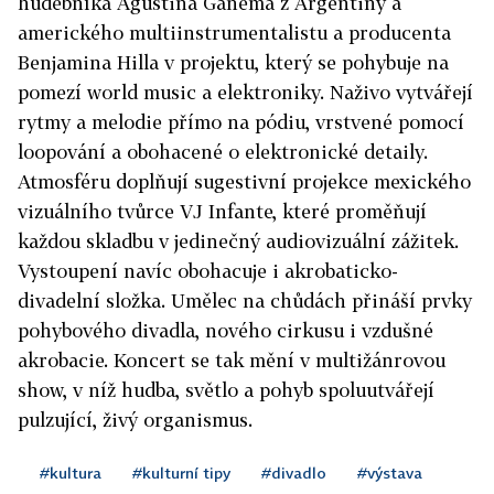
hudebníka Agustina Ganema z Argentiny a
amerického multiinstrumentalistu a producenta
Benjamina Hilla v projektu, který se pohybuje na
pomezí world music a elektroniky. Naživo vytvářejí
rytmy a melodie přímo na pódiu, vrstvené pomocí
loopování a obohacené o elektronické detaily.
Atmosféru doplňují sugestivní projekce mexického
vizuálního tvůrce VJ Infante, které proměňují
každou skladbu v jedinečný audiovizuální zážitek.
Vystoupení navíc obohacuje i akrobaticko-
divadelní složka. Umělec na chůdách přináší prvky
pohybového divadla, nového cirkusu i vzdušné
akrobacie. Koncert se tak mění v multižánrovou
show, v níž hudba, světlo a pohyb spoluutvářejí
pulzující, živý organismus.
#kultura
#kulturní tipy
#divadlo
#výstava