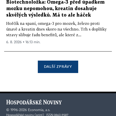
Biotechnoložka: Omega-3 před úpadkem
mozku nepomohou, kreatin dosahuje
skvělých výsledků. Má to ale háček
Hořčík na spaní, omega-3 pro mozek, železo proti
únavě a kreatin dnes skoro na všechno. Trh s doplňky
stravy slibuje řadu benefitů, ale které z...
6. 8. 2026 ▪ 16:13 min.
DALŠÍ ZPRÁVY
©
1996-2026
Economia, a.s.
Hospodářské noviny (print) ISSN 0862-9587