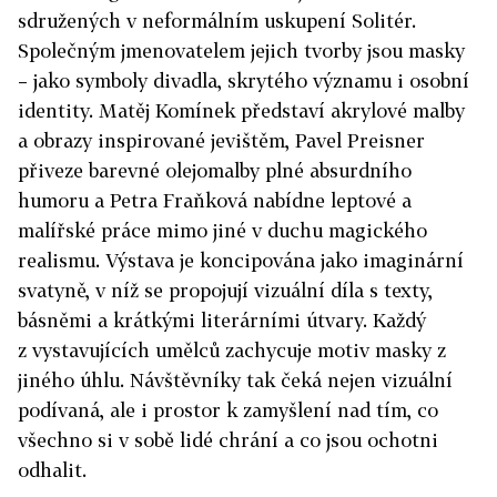
sdružených v neformálním uskupení Solitér.
Společným jmenovatelem jejich tvorby jsou masky
– jako symboly divadla, skrytého významu i osobní
identity. Matěj Komínek představí akrylové malby
a obrazy inspirované jevištěm, Pavel Preisner
přiveze barevné olejomalby plné absurdního
humoru a Petra Fraňková nabídne leptové a
malířské práce mimo jiné v duchu magického
realismu. Výstava je koncipována jako imaginární
svatyně, v níž se propojují vizuální díla s texty,
básněmi a krátkými literárními útvary. Každý
z vystavujících umělců zachycuje motiv masky z
jiného úhlu. Návštěvníky tak čeká nejen vizuální
podívaná, ale i prostor k zamyšlení nad tím, co
všechno si v sobě lidé chrání a co jsou ochotni
odhalit.