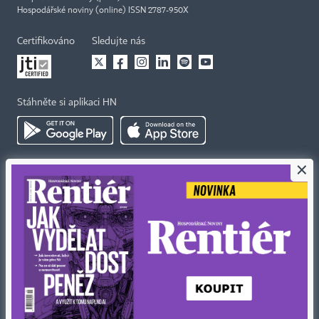
Hospodářské noviny (online) ISSN 2787-950X
Certifikováno
Sledujte nás
Stáhněte si aplikaci HN
×
Kontakty
Ochrana osobních údajů
Tiráž redakce HN
Prohlášení o cookies
Economia
Nastavení soukromí
Kariéra v HN
Všeobecné smluvní podmínky
Ceník inzerce
Koupit / darovat předplatné