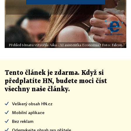
Přehled tématu vytvořila Aika - AI asistentka Economia • Foto: Falcon
Tento článek
je
zdarma. Když si
předplatíte HN, budete moci číst
všechny naše články
.
Veškerý obsah HN.cz
Mobilní aplikace
Bez reklam
Odemykejte obsah pro přátele