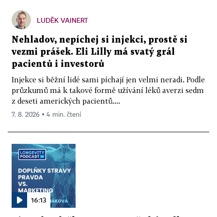
LUDĚK VAINERT
Nehladov, nepíchej si injekci, prostě si
vezmi prášek. Eli Lilly má svatý grál
pacientů i investorů
Injekce si běžní lidé sami píchají jen velmi neradi. Podle
průzkumů má k takové formě užívání léků averzi sedm
z deseti amerických pacientů....
7. 8. 2026 ▪ 4 min. čtení
16:13