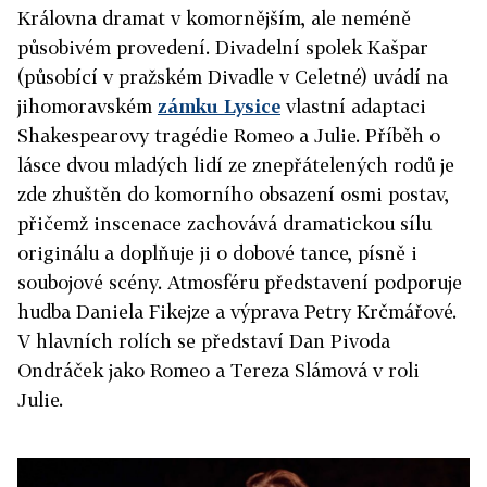
Královna dramat v komornějším, ale neméně
působivém provedení. Divadelní spolek Kašpar
(působící v pražském Divadle v Celetné) uvádí na
jihomoravském
zámku Lysice
vlastní adaptaci
Shakespearovy tragédie Romeo a Julie. Příběh o
lásce dvou mladých lidí ze znepřátelených ro
dů je
zde zhuštěn do komorního obsazení osmi postav,
přičemž inscenace zachovává dramatickou sílu
originálu a doplňuje ji o dobové tance, písně i
soubojové scény. Atmosféru představení podporuje
hudba Daniela Fikejze a výprava Petry Krčmářové.
V hlavních rolích se představí Dan Pivoda
Ondráček jako Romeo a Tereza Slámová v roli
Julie.