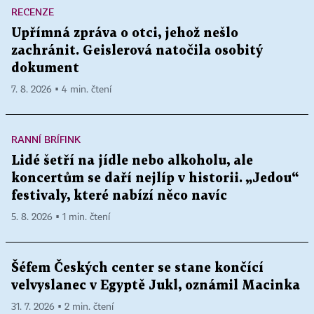
RECENZE
Upřímná zpráva o otci, jehož nešlo
zachránit. Geislerová natočila osobitý
dokument
7. 8. 2026 ▪ 4 min. čtení
RANNÍ BRÍFINK
Lidé šetří na jídle nebo alkoholu, ale
koncertům se daří nejlíp v historii. „Jedou“
festivaly, které nabízí něco navíc
5. 8. 2026 ▪ 1 min. čtení
Šéfem Českých center se stane končící
velvyslanec v Egyptě Jukl, oznámil Macinka
31. 7. 2026 ▪ 2 min. čtení