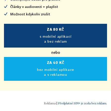
Články v audioverzi + playlist
Možnost kdykoliv zrušit
ZA 80 KČ
s mobilní aplikací
a bez reklam
nebo
ZA 40 KČ
bez mobilní aplikace
a s reklamou
|
Předplatné HN+ je zcela bez reklam.