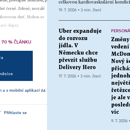
elené, postupně žloutnou, pak
celkovou kardiovaskulární kondicí 
lně černé. Zelené, nezralé
19. 7. 2026 ▪ 3 min. čtení
mborovou chuť. Mohou se
avé chipsy.
PERSONÁ
Uber expanduje
do rozvozu
Změny
Ě 70 % ČLÁNKU
jídla. V
vedení
Německu chce
McDona
za
převzít službu
Nový š
č
Delivery Hero
přicház
měsíce
jednoh
17. 7. 2026 ▪ 3 min. čtení
největ
za 80
 a s mobilní aplikací
řetězce
je ale v
posled
?
víc
Přihlaste se
9. 7. 2026 