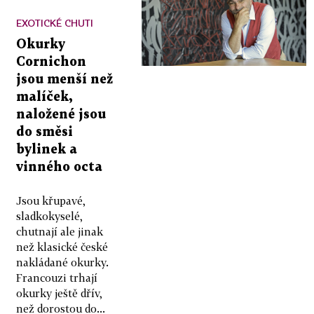
EXOTICKÉ CHUTI
Okurky
Cornichon
jsou menší než
malíček,
naložené jsou
do směsi
bylinek a
vinného octa
Jsou křupavé,
sladkokyselé,
chutnají ale jinak
než klasické české
nakládané okurky.
Francouzi trhají
okurky ještě dřív,
než dorostou do...