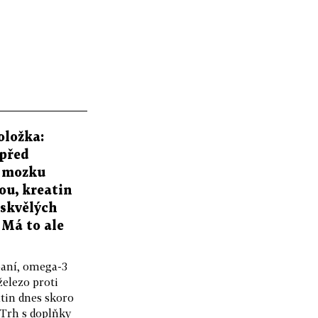
oložka:
před
 mozku
u, kreatin
 skvělých
 Má to ale
paní, omega-3
elezo proti
tin dnes skoro
 Trh s doplňky