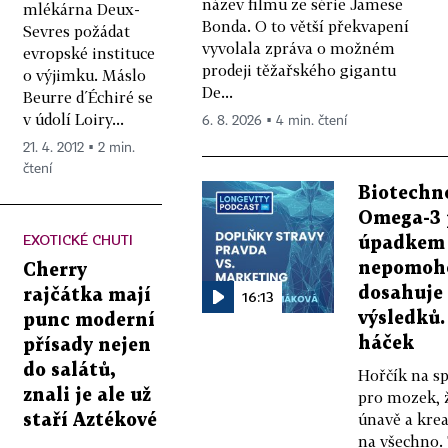
název filmu ze série Jamese
mlékárna Deux-
Bonda. O to větší překvapení
Sevres požádat
vyvolala zpráva o možném
evropské instituce
prodeji těžařského gigantu
o výjimku. Máslo
De...
Beurre d´Échiré se
v údolí Loiry...
6. 8. 2026 ▪ 4 min. čtení
21. 4. 2012 ▪ 2 min.
čtení
Biotechn
Omega-3 
EXOTICKÉ CHUTI
úpadkem
nepomoho
Cherry
dosahuje
rajčátka mají
16:13
výsledků.
punc moderní
háček
přísady nejen
do salátů,
Hořčík na s
znali je ale už
pro mozek, ž
únavě a krea
staří Aztékové
na všechno.