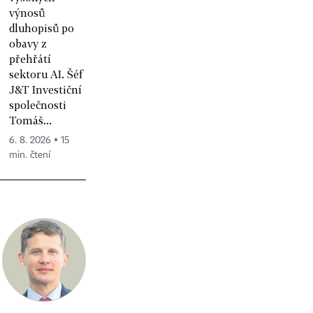
výnosů
dluhopisů po
obavy z
přehřátí
sektoru AI. Šéf
J&T Investiční
společnosti
Tomáš...
6. 8. 2026 ▪ 15
min. čtení