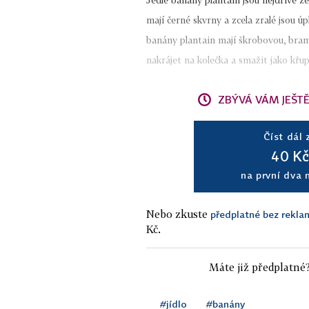
Jedlé banány plantain jsou nejdříve z
mají černé skvrny a zcela zralé jsou úp
banány plantain mají škrobovou, bra
nakrájet na kolečka a smažit jako křup
ZBÝVÁ VÁM JEŠT
Číst dál 
40 K
na první dva 
Nebo zkuste
předplatné bez reklam
Kč.
Máte již předplatné
#jídlo
#banány