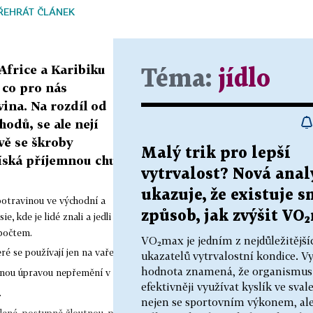
ŘEHRÁT ČLÁNEK
 Africe a Karibiku
Téma:
jídlo
 co pro nás
ina. Na rozdíl od
hodů, se ale nejí
vě se škroby
Malý trik pro lepší
íská příjemnou chuť.
vytrvalost? Nová anal
ukazuje, že existuje 
potravinou ve východní a
způsob, jak zvýšit VO
e, kde je lidé znali a jedli
topočtem.
VO₂max je jedním z nejdůležitější
ré se používají jen na vaření.
ukazatelů vytrvalostní kondice. Vy
hodnota znamená, že organismus
lnou úpravou nepřemění v
efektivněji využívat kyslík ve sval
.
nejen se sportovním výkonem, ale 