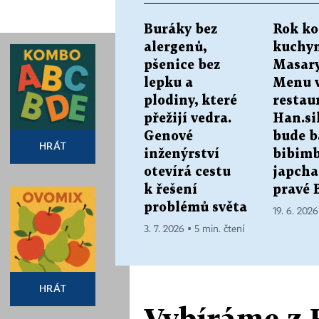
Buráky bez
Rok ko
alergenů,
kuchyn
pšenice bez
Masary
lepku a
Menu 
plodiny, které
restau
přežijí vedra.
Han.si
Genové
bude b
HRÁT
inženýrství
bibimb
otevírá cestu
japcha
k řešení
pravé 
problémů světa
19. 6. 2026
3. 7. 2026 ▪ 5 min. čtení
HRÁT
Vybíráme z