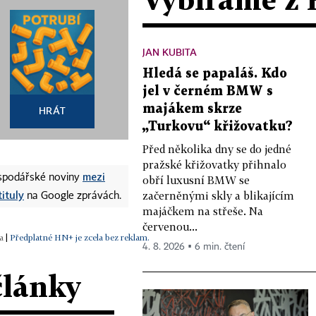
JAN KUBITA
Hledá se papaláš. Kdo
jel v černém BMW s
majákem skrze
HRÁT
„Turkovu“ křižovatku?
Před několika dny se do jedné
pražské křižovatky přihnalo
mezi
ospodářské noviny
obří luxusní BMW se
tituly
začerněnými skly a blikajícím
na Google zprávách.
majáčkem na střeše. Na
červenou...
|
Předplatné HN+ je zcela bez reklam.
4. 8. 2026 ▪ 6 min. čtení
články