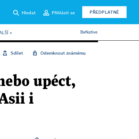
PŘEDPLATNÉ
Hledat
Přihlásit se
BeNative
ALŠÍ
Sdílet
Odemknout známému
nebo upéct,
Asii i