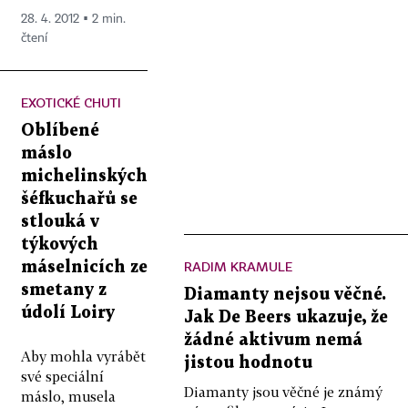
28. 4. 2012 ▪ 2 min.
čtení
EXOTICKÉ CHUTI
Oblíbené
máslo
michelinských
šéfkuchařů se
stlouká v
týkových
RADIM KRAMULE
máselnicích ze
smetany z
Diamanty nejsou věčné.
údolí Loiry
Jak De Beers ukazuje, že
žádné aktivum nemá
Aby mohla vyrábět
jistou hodnotu
své speciální
Diamanty jsou věčné je známý
máslo, musela