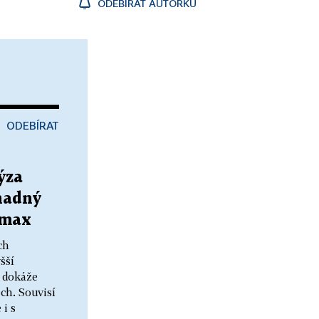
ODEBÍRAT AUTORKU
ODEBÍRAT
ýza
snadný
₂max
ch
šší
 dokáže
ech. Souvisí
i s