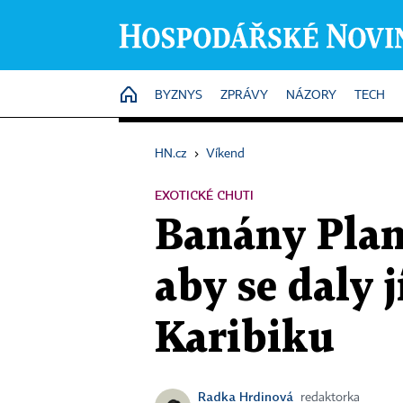
HOME
BYZNYS
ZPRÁVY
NÁZORY
TECH
HN.cz
›
Víkend
EXOTICKÉ CHUTI
Banány Plan
aby se daly jí
Karibiku
Radka Hrdinová
redaktorka