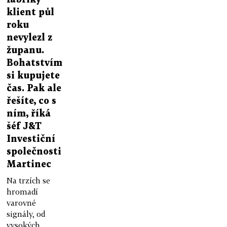
klient půl
roku
nevylezl z
županu.
Bohatstvím
si kupujete
čas. Pak ale
řešíte, co s
ním, říká
šéf J&T
Investiční
společnosti
Martinec
Na trzích se
hromadí
varovné
signály, od
vysokých