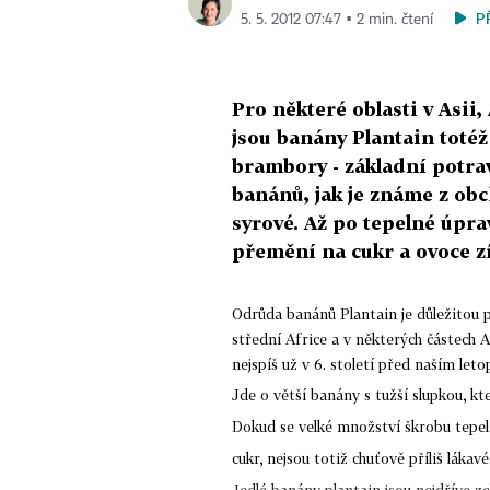
P
5. 5. 2012 07:47 ▪ 2 min. čtení
Pro některé oblasti v Asii,
jsou banány Plantain totéž
brambory - základní potrav
banánů, jak je známe z obc
syrové. Až po tepelné úpra
přemění na cukr a ovoce z
Odrůda banánů Plantain je důležitou 
střední Africe a v některých částech Asi
nejspíš už v 6. století před naším le
Jde o větší banány s tužší slupkou, kte
Dokud se velké množství škrobu tepe
cukr, nejsou totiž chuťově příliš lákavé