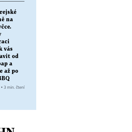
rejské
ě na
čce.
v
raci
k vás
avit od
ap a
e až po
BBQ
 ▪ 3 min. čtení
 HN