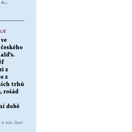
a...
LIE
 ve
 českého
ld’s.
éf
í z
o z
ších trhů
, rošád
ní době
▪ 4 min. čtení