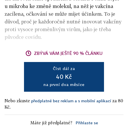
u mikroba ke změně molekul, na něž je vakcína
zacílena, očkování se může míjet účinkem. To je
důvod, proč je každoročně nutné inovovat vakcíny
proti vysoce proměnlivým virům, jako je třeba
původce covidu.
ZBÝVÁ VÁM JEŠTĚ 90 % ČLÁNKU
Číst dál za
40 Kč
na první dva měsíce
Nebo zkuste
za 80
předplatné bez reklam a s mobilní aplikací
Kč.
Máte již předplatné?
Přihlaste se