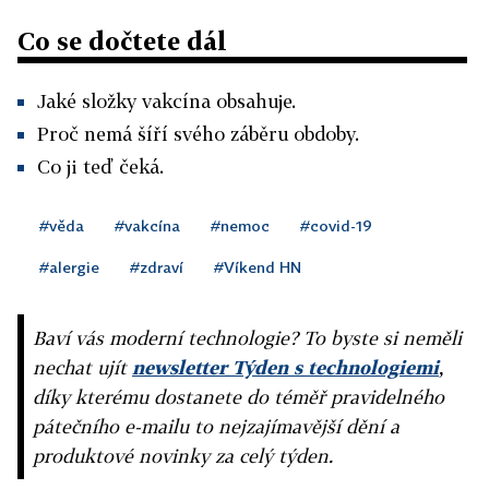
Co se dočtete dál
Jaké složky vakcína obsahuje.
Proč nemá šíří svého záběru obdoby.
Co ji teď čeká.
#věda
#vakcína
#nemoc
#covid-19
#alergie
#zdraví
#Víkend HN
Baví vás moderní technologie? To byste si neměli
nechat ujít
newsletter Týden s technologiemi
,
díky kterému dostanete do téměř pravidelného
pátečního e-mailu to nejzajímavější dění a
produktové novinky za celý týden.