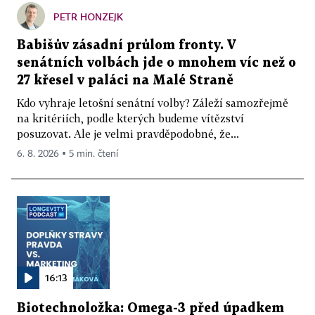
PETR HONZEJK
Babišův zásadní průlom fronty. V
senátních volbách jde o mnohem víc než o
27 křesel v paláci na Malé Straně
Kdo vyhraje letošní senátní volby? Záleží samozřejmě
na kritériích, podle kterých budeme vítězství
posuzovat. Ale je velmi pravděpodobné, že...
6. 8. 2026 ▪ 5 min. čtení
16:13
Biotechnoložka: Omega-3 před úpadkem