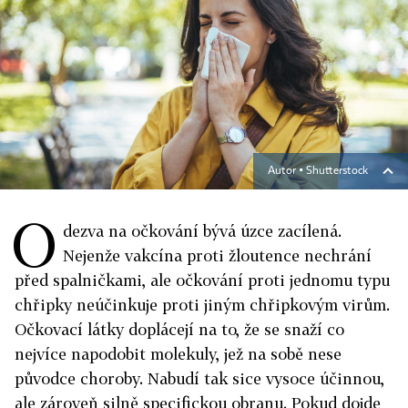
Autor ▪
Shutterstock
O
dezva na očkování bývá úzce zacílená.
Nejenže vakcína proti žloutence nechrání
před spalničkami, ale očkování proti jednomu typu
chřipky neúčinkuje proti jiným chřipkovým virům.
Očkovací látky doplácejí na to, že se snaží co
nejvíce napodobit molekuly, jež na sobě nese
původce choroby. Nabudí tak sice vysoce účinnou,
ale zároveň silně specifickou obranu. Pokud dojde