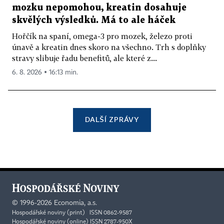
mozku nepomohou, kreatin dosahuje
skvělých výsledků. Má to ale háček
Hořčík na spaní, omega-3 pro mozek, železo proti
únavě a kreatin dnes skoro na všechno. Trh s doplňky
stravy slibuje řadu benefitů, ale které z...
6. 8. 2026 ▪ 16:13 min.
DALŠÍ ZPRÁVY
©
1996-2026
Economia, a.s.
Hospodářské noviny (print) ISSN 0862-9587
Hospodářské noviny (online) ISSN 2787-950X