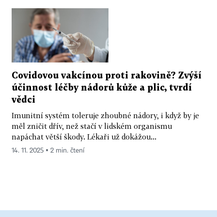
Covidovou vakcínou proti rakovině? Zvýší
účinnost léčby nádorů kůže a plic, tvrdí
vědci
Imunitní systém toleruje zhoubné nádory, i když by je
měl zničit dřív, než stačí v lidském organismu
napáchat větší škody. Lékaři už dokážou...
14. 11. 2025 ▪ 2 min. čtení