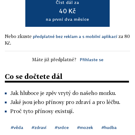
Číst dál za
40 Kč
na první dva měsíce
Nebo zkuste
za 80
předplatné bez reklam a s mobilní aplikací
Kč.
Máte již předplatné?
Přihlaste se
Co se dočtete dál
Jak hluboce je zpěv vrytý do našeho mozku.
Jaké jsou jeho přínosy pro zdraví a pro léčbu.
Proč tyto přínosy existují.
#věda
#zdraví
#srdce
#mozek
#hudba