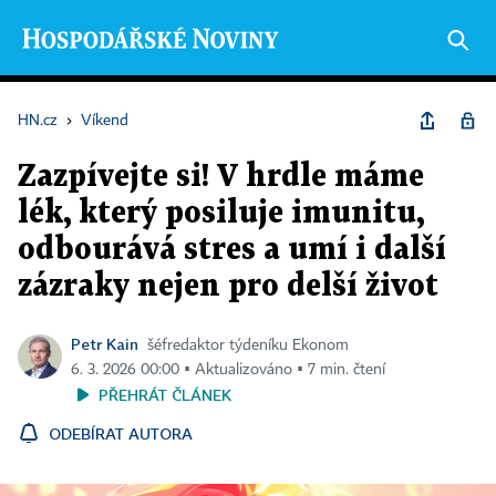
HN.cz
›
Víkend
Zazpívejte si! V hrdle máme
lék, který posiluje imunitu,
odbourává stres a umí i další
zázraky nejen pro delší život
Petr Kain
šéfredaktor týdeníku Ekonom
6. 3. 2026 00:00 ▪ Aktualizováno ▪ 7 min. čtení
PŘEHRÁT ČLÁNEK
ODEBÍRAT AUTORA