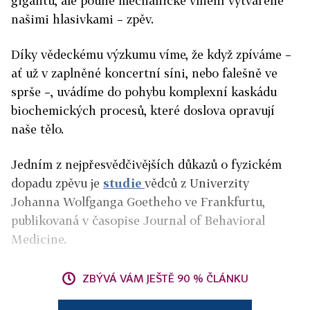
gigantů, ale pouhé mechanické vlnění vytvářené
našimi hlasivkami – zpěv.
Díky vědeckému výzkumu víme, že když zpíváme –
ať už v zaplněné koncertní síni, nebo falešně ve
sprše –, uvádíme do pohybu komplexní kaskádu
biochemických procesů, které doslova opravují
naše tělo.
Jedním z nejpřesvědčivějších důkazů o fyzickém
dopadu zpěvu je
studie
vědců z Univerzity
Johanna Wolfganga Goetheho ve Frankfurtu,
publikovaná v časopise Journal of Behavioral
Medicine.
ZBÝVÁ VÁM JEŠTĚ 90 % ČLÁNKU