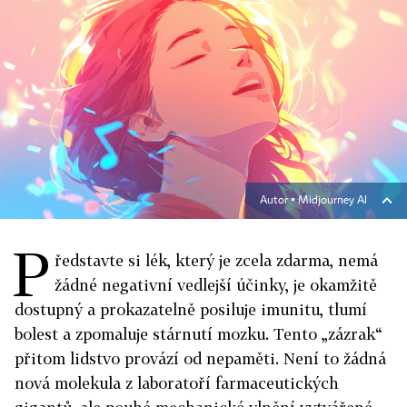
Autor ▪
Midjourney AI
P
ředstavte si lék, který je zcela zdarma, nemá
žádné negativní vedlejší účinky, je okamžitě
dostupný a prokazatelně posiluje imunitu, tlumí
bolest a zpomaluje stárnutí mozku. Tento „zázrak“
přitom lidstvo provází od nepaměti. Není to žádná
nová molekula z laboratoří farmaceutických