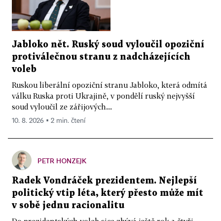
Jabloko nět. Ruský soud vyloučil opoziční
protiválečnou stranu z nadcházejících
voleb
Ruskou liberální opoziční stranu Jabloko, která odmítá
válku Ruska proti Ukrajině, v pondělí ruský nejvyšší
soud vyloučil ze zářijových...
10. 8. 2026 ▪ 2 min. čtení
PETR HONZEJK
Radek Vondráček prezidentem. Nejlepší
politický vtip léta, který přesto může mít
v sobě jednu racionalitu
Do prezidentských voleb sice zbývá ještě rok a čtyři