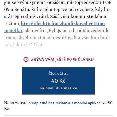
jen se svým synem Tomášem, místopředsedou TOP
09 a Senátu. Žijí v něm teprve od revoluce, kdy ho
stát její rodině vrátil. Zášť vůči komunistickému
režimu,
který šlechticům zkonfiskoval většinu
majetku
, ale necítí. „Byli jsme od rodičů vedení k
tomu, abychom si moc nestěžovali a všechno brali
tak, jak to je,“ říká.
ZBÝVÁ VÁM JEŠTĚ 90 % ČLÁNKU
Číst dál za
40 Kč
na první dva měsíce
Nebo zkuste
za 80
předplatné bez reklam a s mobilní aplikací
Kč.