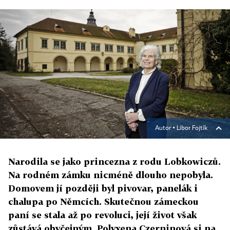
Autor ▪
Libor Fojtík
Narodila se jako princezna z rodu Lobkowiczů.
Na rodném zámku nicméně dlouho nepobyla.
Domovem jí později byl pivovar, panelák i
chalupa po Němcích. Skutečnou zámeckou
paní se stala až po revoluci, její život však
zůstává obyčejným. Polyxena Czerninová si na