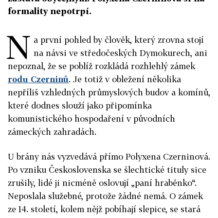
formality nepotrpí.
N
a první pohled by člověk, který zrovna stojí
na návsi ve středočeských Dymokurech, ani
nepoznal, že se poblíž rozkládá rozhlehlý zámek
rodu Czerninů
. Je totiž v obležení několika
nepříliš vzhledných průmyslových budov a komínů,
které dodnes slouží jako připomínka
komunistického hospodaření v původních
zámeckých zahradách.
U brány nás vyzvedává přímo Polyxena Czerninová.
Po vzniku Československa se šlechtické tituly sice
zrušily, lidé ji nicméně oslovují „paní hraběnko“.
Neposlala služebné, protože žádné nemá. O zámek
ze 14. století, kolem nějž pobíhají slepice, se stará