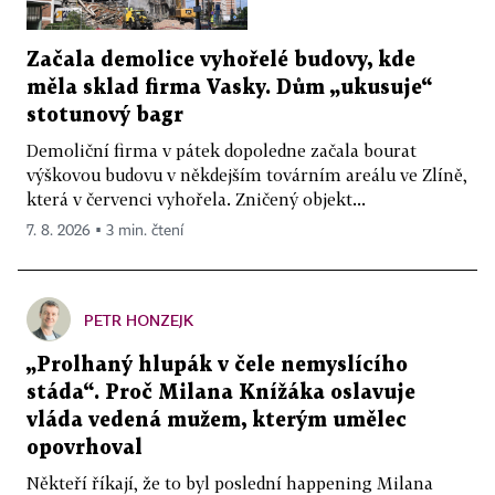
Začala demolice vyhořelé budovy, kde
měla sklad firma Vasky. Dům „ukusuje“
stotunový bagr
Demoliční firma v pátek dopoledne začala bourat
výškovou budovu v někdejším továrním areálu ve Zlíně,
která v červenci vyhořela. Zničený objekt...
7. 8. 2026 ▪ 3 min. čtení
PETR HONZEJK
„Prolhaný hlupák v čele nemyslícího
stáda“. Proč Milana Knížáka oslavuje
vláda vedená mužem, kterým umělec
opovrhoval
Někteří říkají, že to byl poslední happening Milana