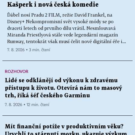
Kašperk i nová česká komedie
Ďábel nosí Pradu 2 FILM, režie David Frankel, na
Disney+ Nekompromisní svět vysoké módy se po
dvaceti letech od prvního dílu vrátil. Nesmlouvavá
Miranda Priestlyová stále vede legendární magazín
Runway, tentokrát však musí čelit nové digitální éře i...
7. 8. 2026 ▪ 3 min. čtení
ROZHOVOR
Lidé se odklánějí od výkonu k zdravému
přístupu k životu. Otevírá nám to masový
trh, říká šéf českého Garminu
7. 8. 2026 ▪ 12 min. čtení
Mít finanční potíže v produktivním věku?
Urychlí to stárnutí mozku, ukazuje výzkum