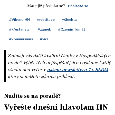
Máte již předplatné?
Přihlaste se
#Víkend HN
#restituce
#šlechta
#křesťanství
#zámek
#Czernin Tomáš
#komunismus
#víra
Zajímají vás další kvalitní články z Hospodářských
novin? Výběr těch nejúspěšnějších posíláme každý
všední den večer v
našem newsletteru 7 v SEDM
,
který si můžete zdarma přihlásit.
Nudíte se na poradě?
Vyřešte dnešní hlavolam HN