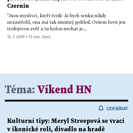
Czernin
"Jsou myslivci, kteří tvrdí: Já bych srnku nikdy
nezastřelil, ona má tak smutný pohled. Ovšem lovit jen
trofejovou zvěř a tu holou nechat je...
15. 1. 2019 ▪ 11 min. čtení
Téma:
Víkend HN
ODEBÍRAT
Kulturní tipy: Meryl Streepová se vrací
v ikonické roli, divadlo na hradě