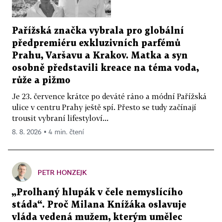
Pařížská značka vybrala pro globální
předpremiéru exkluzivních parfémů
Prahu, Varšavu a Krakov. Matka a syn
osobně představili kreace na téma voda,
růže a pižmo
Je 23. července krátce po deváté ráno a módní Pařížská
ulice v centru Prahy ještě spí. Přesto se tudy začínají
trousit vybraní lifestyloví...
8. 8. 2026 ▪ 4 min. čtení
PETR HONZEJK
„Prolhaný hlupák v čele nemyslícího
stáda“. Proč Milana Knížáka oslavuje
vláda vedená mužem, kterým umělec