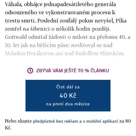
Váhala, obhájce jednapadesátiletého generála
odsouzeného ve vykonstruovaném procesu k
trestu smrti. Poslední zoufalý pokus nevyšel, Píka
zemřel na šibenici o několik hodin později.
Gottwald odmítal žádosti o milost na přelomu 40. a
50. let jak na běžícím páse: neslitoval se nad
Miladou Horákovou ani nad Rudolfem Slánským.
ZBÝVÁ VÁM JEŠTĚ 70 % ČLÁNKU
Číst dál za
40 Kč
na první dva měsíce
Nebo zkuste
za 80
předplatné bez reklam a s mobilní aplikací
Kč.