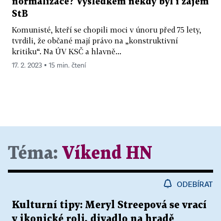
normalizace? Výsledkem někdy byl i zájem
StB
Komunisté, kteří se chopili moci v únoru před 75 lety,
tvrdili, že občané mají právo na „konstruktivní
kritiku“. Na ÚV KSČ a hlavně...
17. 2. 2023 ▪ 15 min. čtení
Téma:
Víkend HN
ODEBÍRAT
Kulturní tipy: Meryl Streepová se vrací
v ikonické roli, divadlo na hradě