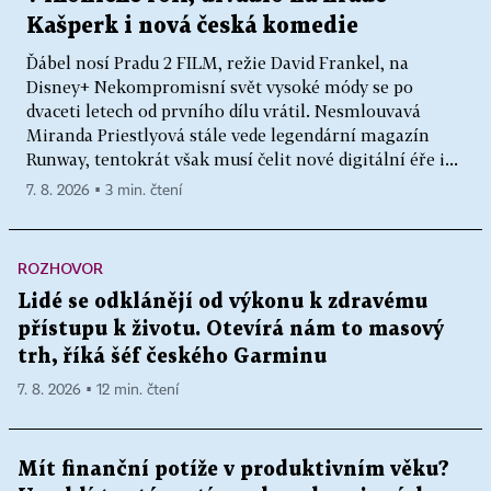
Kašperk i nová česká komedie
Ďábel nosí Pradu 2 FILM, režie David Frankel, na
Disney+ Nekompromisní svět vysoké módy se po
dvaceti letech od prvního dílu vrátil. Nesmlouvavá
Miranda Priestlyová stále vede legendární magazín
Runway, tentokrát však musí čelit nové digitální éře i...
7. 8. 2026 ▪ 3 min. čtení
ROZHOVOR
Lidé se odklánějí od výkonu k zdravému
přístupu k životu. Otevírá nám to masový
trh, říká šéf českého Garminu
7. 8. 2026 ▪ 12 min. čtení
Mít finanční potíže v produktivním věku?