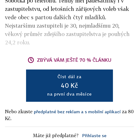
Sobotka po telefonu. Tehdy měl padesátníky i v
zastupitelstvu, od letošních zářijových voleb však
vede obec s partou dalších čtyř mladíků.
Nejstaršímu zastupiteli je 30, nejmladšímu 20,
věkový průměr zdejšího zastupitelstva je pouhých
24,2 roku.
ZBÝVÁ VÁM JEŠTĚ 70 % ČLÁNKU
Číst dál za
40 Kč
na první dva měsíce
Nebo zkuste
za 80
předplatné bez reklam a s mobilní aplikací
Kč.
Máte již předplatné?
Přihlaste se