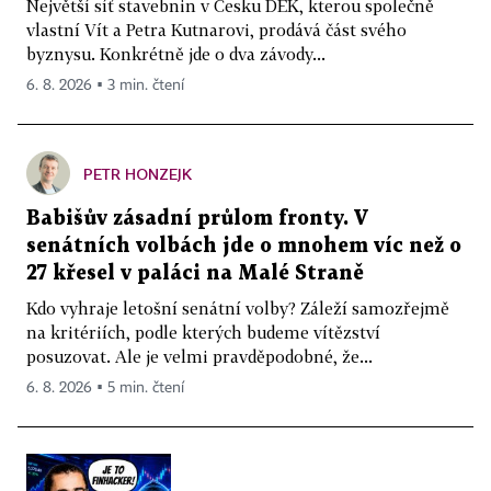
Největší síť stavebnin v Česku DEK, kterou společně
vlastní Vít a Petra Kutnarovi, prodává část svého
byznysu. Konkrétně jde o dva závody...
6. 8. 2026 ▪ 3 min. čtení
PETR HONZEJK
Babišův zásadní průlom fronty. V
senátních volbách jde o mnohem víc než o
27 křesel v paláci na Malé Straně
Kdo vyhraje letošní senátní volby? Záleží samozřejmě
na kritériích, podle kterých budeme vítězství
posuzovat. Ale je velmi pravděpodobné, že...
6. 8. 2026 ▪ 5 min. čtení