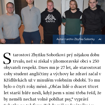
Autor ▪
archiv Zbyňka Sobotky
S
tarostovi Zbyňku Sobotkovi prý nějakou dobu
trvalo, než si získal v jihomoravské obci s 250
obyvateli respekt. Dnes mu je 27 let, ale starostovat
coby student angličtiny a výchovy ke zdraví začal v
Křídlůvkách už v minulém volebním období. To mu
bylo o čtyři roky méně. „Občas lidé o dvacet třicet
let starší hůře nesli, když jsem s nimi třeba řešil, že
by neměli nechat volně pobíhat psy,“ vypráví