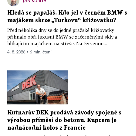
JAN KUBITA
Hledá se papaláš. Kdo jel v černém BMW s
majákem skrze „Turkovu“ křižovatku?
Před několika dny se do jedné pražské křižovatky
přihnalo obří luxusní BMW se začerněnými skly a
blikajícím majáčkem na střeše. Na červenou...
4. 8. 2026 ▪ 6 min. čtení
Kutnarův DEK prodává závody spojené s
výrobou příměsí do betonu. Kupcem je
nadnárodní kolos z Francie