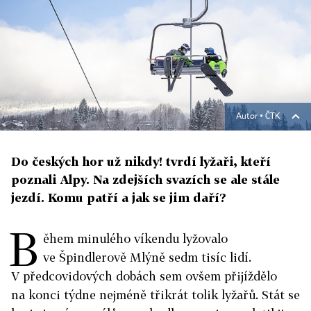
Autor ▪
ČTK
Do českých hor už nikdy! tvrdí lyžaři, kteří
poznali Alpy. Na zdejších svazích se ale stále
jezdí. Komu patří a jak se jim daří?
B
ěhem minulého víkendu lyžovalo
ve Špindlerově Mlýně sedm tisíc lidí.
V předcovidových dobách sem ovšem přijíždělo
na konci týdne nejméně třikrát tolik lyžařů. Stát se