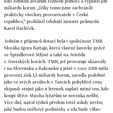
loni zimním areálům rozhodl pomoci a vyplatil jim
miliardu korun. „Díky tomu jsme zachránili
prakticky všechny provozovatele v České
republice,“ prohlásil tehdejší ministr průmyslu
Karel Havlíček.
Jedním z příjemců dotací byla i společnost TMR
Slováka Igora Rat­taje, která vlastní lanovky právě
ve Špindlerově Mlýně a také na Ještědu
v Jizerských horách. TMR, jež provozuje skiareály
i na Slovensku a Rakousku a ještě v roce 2018 měla
provozní zisk 1,5 miliardy korun, zavedla podobně
jako ve svých areálech v Tatrách pohyblivé ceny
skipasů: stejně jako u letenek zaplatí méně ten, kdo
koupí dříve. Mnoha lyžařům se novinka nelíbí.
Více dní, natož týdnů předem totiž nikdy nevíte,
jaké budou sněhové podmínky a zda bude vůbec