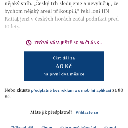
nějaký sníh. „Český trh sledujeme a nevylučuji, že
bychom nějaký areál přikoupili,“ řekl loni HN
Rattaj, jenž v českých horách začal podnikat před
10 lety.
ZBÝVÁ VÁM JEŠTĚ 50 % ČLÁNKU
Číst dál za
40 Kč
na první dva měsíce
Nebo zkuste
za 80
předplatné bez reklam a s mobilní aplikací
Kč.
Máte již předplatné?
Přihlaste se
#Víkend HN
#hory
#sjezdové lyžování
#sport