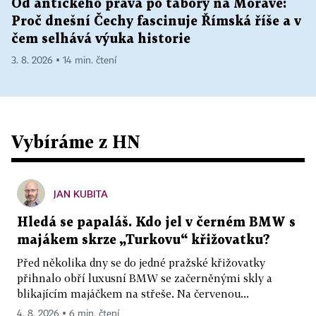
Od antického práva po tábory na Moravě:
Proč dnešní Čechy fascinuje Římská říše a v
čem selhává výuka historie
3. 8. 2026 ▪ 14 min. čtení
Vybíráme z HN
JAN KUBITA
Hledá se papaláš. Kdo jel v černém BMW s
majákem skrze „Turkovu“ křižovatku?
Před několika dny se do jedné pražské křižovatky
přihnalo obří luxusní BMW se začerněnými skly a
blikajícím majáčkem na střeše. Na červenou...
4. 8. 2026 ▪ 6 min. čtení