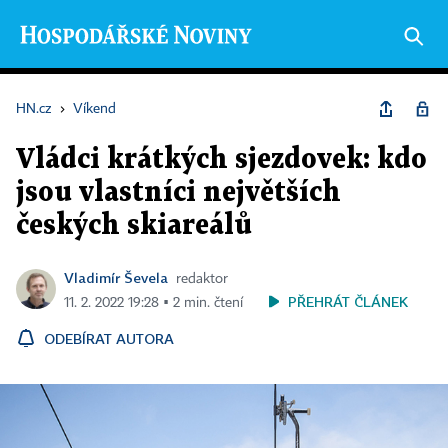
HN.cz
›
Víkend
Vládci krátkých sjezdovek: kdo
jsou vlastníci největších
českých skiareálů
Vladimír Ševela
redaktor
PŘEHRÁT ČLÁNEK
11. 2. 2022 19:28 ▪ 2 min. čtení
ODEBÍRAT AUTORA