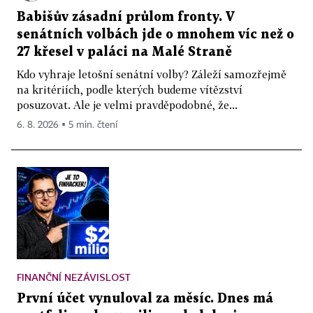
Babišův zásadní průlom fronty. V
senátních volbách jde o mnohem víc než o
27 křesel v paláci na Malé Straně
Kdo vyhraje letošní senátní volby? Záleží samozřejmě
na kritériích, podle kterých budeme vítězství
posuzovat. Ale je velmi pravděpodobné, že...
6. 8. 2026 ▪ 5 min. čtení
FINANČNÍ NEZÁVISLOST
První účet vynuloval za měsíc. Dnes má