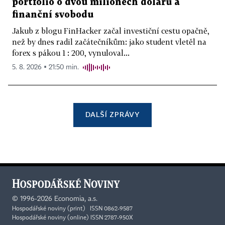
portfolio o dvou milionech dolarů a
finanční svobodu
Jakub z blogu FinHacker začal investiční cestu opačně,
než by dnes radil začátečníkům: jako student vletěl na
forex s pákou 1 : 200, vynuloval...
5. 8. 2026 ▪ 21:50 min.
DALŠÍ ZPRÁVY
©
1996-2026
Economia, a.s.
Hospodářské noviny (print) ISSN 0862-9587
Hospodářské noviny (online) ISSN 2787-950X