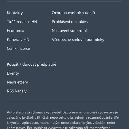
Kontakty
Ochrana osobních údajů
Tiráž redakce HN
Prohlášení o cookies
Economia
Nastavení soukromí
Kariéra v HN
Všeobecné smluvní podmínky
Ceník inzerce
Koupit / darovat předplatné
Eventy
×
Newslettery
RSS kanály
Autorská práva vykonává vydavatel. Bez písemného svolení vydavatele je
zakázáno jakékoli užití částí nebo celku díla, zejména rozmnožování a šíření
jakýmkoli způsobem, mechanickým nebo elektronickým, v českém nebo
jiném jazyce. Bez souhlasu vydavatele je zakázáno též rozmnožování