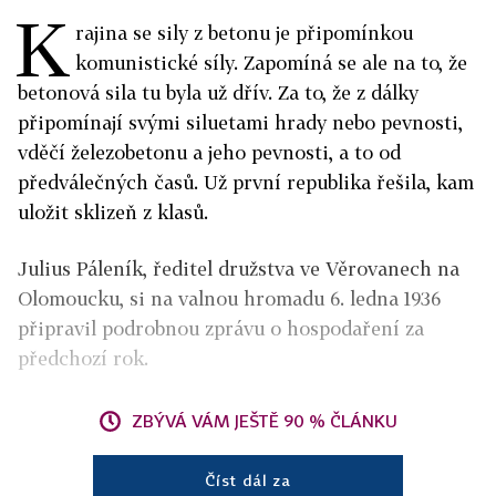
K
rajina se sily z betonu je připomínkou
komunistické síly. Zapomíná se ale na to, že
betonová sila tu byla už dřív. Za to, že z dálky
připomínají svými siluetami hrady nebo pevnosti,
vděčí železobetonu a jeho pevnosti, a to od
předválečných časů. Už první republika řešila, kam
uložit sklizeň z klasů.
Julius Páleník, ředitel družstva ve Věrovanech na
Olomoucku, si na valnou hromadu 6. ledna 1936
připravil podrobnou zprávu o hospodaření za
předchozí rok.
ZBÝVÁ VÁM JEŠTĚ 90 % ČLÁNKU
Číst dál za