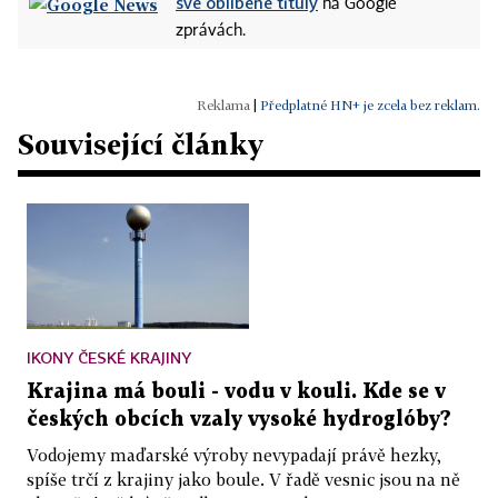
své oblíbené tituly
na Google
zprávách.
|
Předplatné HN+ je zcela bez reklam.
Související články
IKONY ČESKÉ KRAJINY
Krajina má bouli - vodu v kouli. Kde se v
českých obcích vzaly vysoké hydroglóby?
Vodojemy maďarské výroby nevypadají právě hezky,
spíše trčí z krajiny jako boule. V řadě vesnic jsou na ně