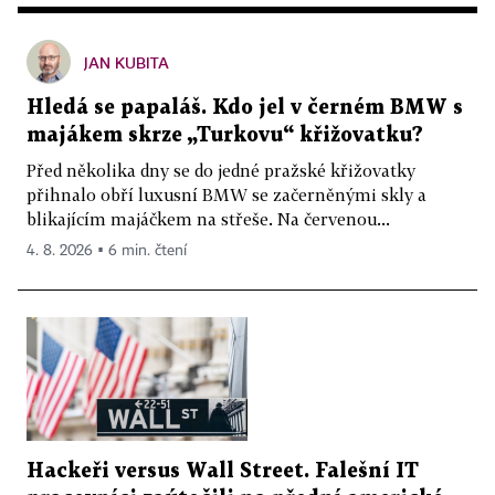
JAN KUBITA
Hledá se papaláš. Kdo jel v černém BMW s
majákem skrze „Turkovu“ křižovatku?
Před několika dny se do jedné pražské křižovatky
přihnalo obří luxusní BMW se začerněnými skly a
blikajícím majáčkem na střeše. Na červenou...
4. 8. 2026 ▪ 6 min. čtení
Hackeři versus Wall Street. Falešní IT