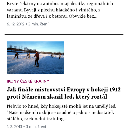
Kryté čekárny na autobus mají desítky regionálních
variant. Bývají z plechu hladkého i vlnitého, z
laminátu, ze dřeva i z betonu. Obvykle bez...
6. 12. 2012 ▪ 3 min. čtení
IKONY ČESKÉ KRAJINY
Jak finále mistrovství Evropy v hokeji 1912
proti Němcům zkazil led, který roztál
Nebylo to hned, kdy hokejisté mohli jet na umělý led.
"Naše nadšení rozbíjí se osudně o jedno - nedostatek
stálého, racionelní training...
1. 3. 2013 ▪ 3 min. čtení