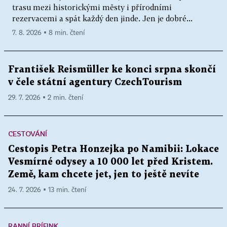
trasu mezi historickými městy i přírodními
rezervacemi a spát každý den jinde. Jen je dobré...
7. 8. 2026 ▪ 8 min. čtení
František Reismüller ke konci srpna skončí
v čele státní agentury CzechTourism
29. 7. 2026 ▪ 2 min. čtení
CESTOVÁNÍ
Cestopis Petra Honzejka po Namibii: Lokace
Vesmírné odysey a 10 000 let před Kristem.
Země, kam chcete jet, jen to ještě nevíte
24. 7. 2026 ▪ 13 min. čtení
RANNÍ BRÍFINK