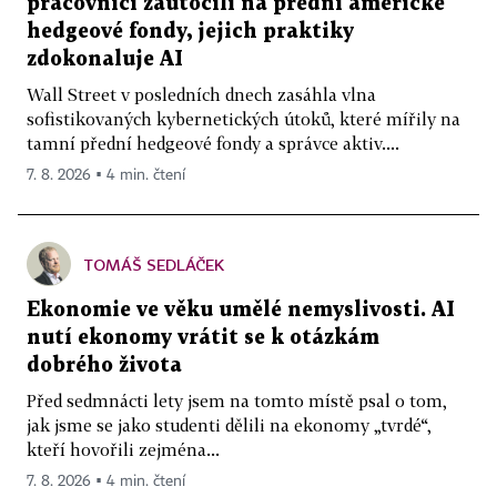
pracovníci zaútočili na přední americké
hedgeové fondy, jejich praktiky
zdokonaluje AI
Wall Street v posledních dnech zasáhla vlna
sofistikovaných kybernetických útoků, které mířily na
tamní přední hedgeové fondy a správce aktiv....
7. 8. 2026 ▪ 4 min. čtení
TOMÁŠ SEDLÁČEK
Ekonomie ve věku umělé nemyslivosti. AI
nutí ekonomy vrátit se k otázkám
dobrého života
Před sedmnácti lety jsem na tomto místě psal o tom,
jak jsme se jako studenti dělili na ekonomy „tvrdé“,
kteří hovořili zejména...
7. 8. 2026 ▪ 4 min. čtení