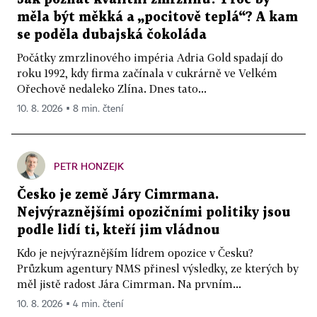
měla být měkká a „pocitově teplá“? A kam
se poděla dubajská čokoláda
Počátky zmrzlinového impéria Adria Gold spadají do
roku 1992, kdy firma začínala v cukrárně ve Velkém
Ořechově nedaleko Zlína. Dnes tato...
10. 8. 2026 ▪ 8 min. čtení
PETR HONZEJK
Česko je země Járy Cimrmana.
Nejvýraznějšími opozičními politiky jsou
podle lidí ti, kteří jim vládnou
Kdo je nejvýraznějším lídrem opozice v Česku?
Průzkum agentury NMS přinesl výsledky, ze kterých by
měl jistě radost Jára Cimrman. Na prvním...
10. 8. 2026 ▪ 4 min. čtení