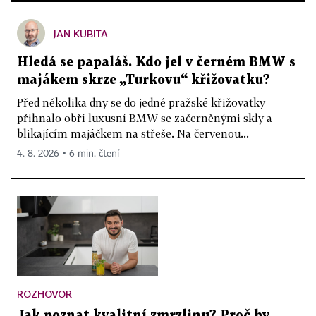
JAN KUBITA
Hledá se papaláš. Kdo jel v černém BMW s
majákem skrze „Turkovu“ křižovatku?
Před několika dny se do jedné pražské křižovatky
přihnalo obří luxusní BMW se začerněnými skly a
blikajícím majáčkem na střeše. Na červenou...
4. 8. 2026 ▪ 6 min. čtení
ROZHOVOR
Jak poznat kvalitní zmrzlinu? Proč by