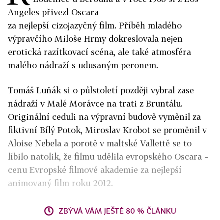
Angeles přivezl Oscara
za nejlepší cizojazyčný film. Příběh mladého
výpravčího Miloše Hrmy dokreslovala nejen
erotická razítkovací scéna, ale také atmosféra
malého nádraží s udusaným peronem.
Tomáš Luňák si o půlstoletí později vybral zase
nádraží v Malé Morávce na trati z Bruntálu.
Originální ceduli na výpravní budově vyměnil za
fiktivní Bílý Potok, Miroslav Krobot se proměnil v
Aloise Nebela a porotě v maltské Vallettě se to
líbilo natolik, že filmu udělila evropského Oscara –
cenu Evropské filmové akademie za nejlepší
animovaný film roku 2012.
ZBÝVÁ VÁM JEŠTĚ 80 % ČLÁNKU