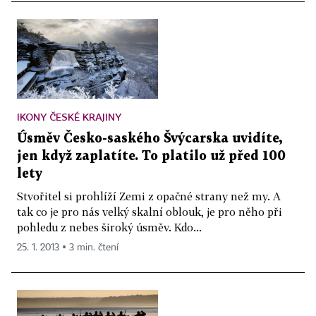
IKONY ČESKÉ KRAJINY
Úsměv Česko-saského Švýcarska uvidíte,
jen když zaplatíte. To platilo už před 100
lety
Stvořitel si prohlíží Zemi z opačné strany než my. A
tak co je pro nás velký skalní oblouk, je pro něho při
pohledu z nebes široký úsměv. Kdo...
25. 1. 2013 ▪ 3 min. čtení