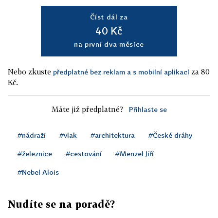
Číst dál za
40 Kč
na první dva měsíce
Nebo zkuste
za 80
předplatné bez reklam a s mobilní aplikací
Kč.
Máte již předplatné?
Přihlaste se
#nádraží
#vlak
#architektura
#České dráhy
#železnice
#cestování
#Menzel Jiří
#Nebel Alois
Nudíte se na poradě?