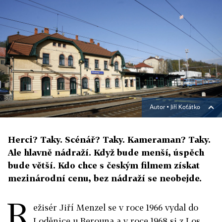
Autor ▪
Jiří Koťátko
Herci? Taky. Scénář? Taky. Kameraman? Taky.
Ale hlavně nádraží. Když bude menší, úspěch
bude větší. Kdo chce s českým filmem získat
mezinárodní cenu, bez nádraží se neobejde.
R
ežisér Jiří Menzel se v roce 1966 vydal do
Loděnice u Berouna a v roce 1968 si z Los