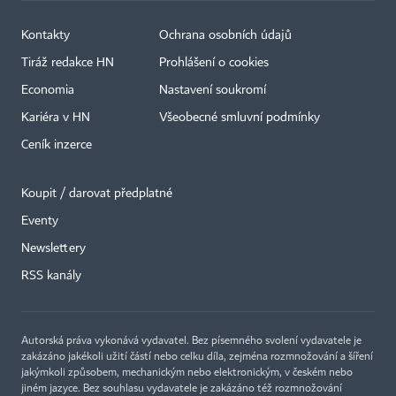
Kontakty
Ochrana osobních údajů
Tiráž redakce HN
Prohlášení o cookies
Economia
Nastavení soukromí
Kariéra v HN
Všeobecné smluvní podmínky
Ceník inzerce
Koupit / darovat předplatné
Eventy
×
Newslettery
RSS kanály
Autorská práva vykonává vydavatel. Bez písemného svolení vydavatele je
zakázáno jakékoli užití částí nebo celku díla, zejména rozmnožování a šíření
jakýmkoli způsobem, mechanickým nebo elektronickým, v českém nebo
jiném jazyce. Bez souhlasu vydavatele je zakázáno též rozmnožování