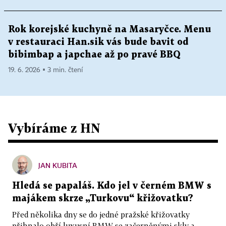
Rok korejské kuchyně na Masaryčce. Menu
v restauraci Han.sik vás bude bavit od
bibimbap a japchae až po pravé BBQ
19. 6. 2026 ▪ 3 min. čtení
Vybíráme z HN
JAN KUBITA
Hledá se papaláš. Kdo jel v černém BMW s
majákem skrze „Turkovu“ křižovatku?
Před několika dny se do jedné pražské křižovatky
přihnalo obří luxusní BMW se začerněnými skly a