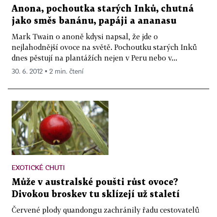
Anona, pochoutka starých Inků, chutná
jako směs banánu, papáji a ananasu
Mark Twain o anoně kdysi napsal, že jde o
nejlahodnější ovoce na světě. Pochoutku starých Inků
dnes pěstují na plantážích nejen v Peru nebo v...
30. 6. 2012 ▪ 2 min. čtení
EXOTICKÉ CHUTI
Může v australské poušti růst ovoce?
Divokou broskev tu sklízejí už staletí
Červené plody quandongu zachránily řadu cestovatelů