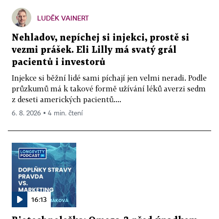
LUDĚK VAINERT
Nehladov, nepíchej si injekci, prostě si
vezmi prášek. Eli Lilly má svatý grál
pacientů i investorů
Injekce si běžní lidé sami píchají jen velmi neradi. Podle
průzkumů má k takové formě užívání léků averzi sedm
z deseti amerických pacientů....
6. 8. 2026 ▪ 4 min. čtení
16:13