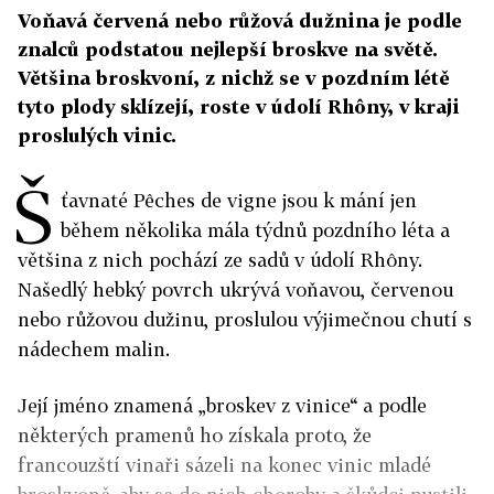
Voňavá červená nebo růžová dužnina je podle
znalců podstatou nejlepší broskve na světě.
Většina broskvoní, z nichž se v pozdním létě
tyto plody sklízejí, roste v údolí Rhôny, v kraji
proslulých vinic.
Š
ťavnaté Pêches de vigne jsou k mání jen
během několika mála týdnů pozdního léta a
většina z nich pochází ze sadů v údolí Rhôny.
Našedlý hebký povrch ukrývá voňavou, červenou
nebo růžovou dužinu, proslulou výjimečnou chutí s
nádechem malin.
Její jméno znamená „broskev z vinice“ a podle
některých pramenů ho získala proto, že
francouzští vinaři sázeli na konec vinic mladé