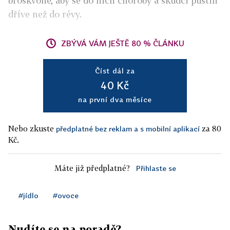
broskvoně, aby se do nich choroby a škůdci pustili
dříve než do révy.
ZBÝVÁ VÁM JEŠTĚ 80 % ČLÁNKU
Číst dál za
40 Kč
na první dva měsíce
Nebo zkuste
za 80
předplatné bez reklam a s mobilní aplikací
Kč.
Máte již předplatné?
Přihlaste se
#jídlo
#ovoce
Nudíte se na poradě?