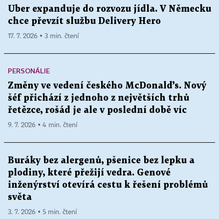
Uber expanduje do rozvozu jídla. V Německu
chce převzít službu Delivery Hero
17. 7. 2026 ▪ 3 min. čtení
PERSONÁLIE
Změny ve vedení českého McDonald’s. Nový
šéf přichází z jednoho z největších trhů
řetězce, rošád je ale v poslední době víc
9. 7. 2026 ▪ 4 min. čtení
Buráky bez alergenů, pšenice bez lepku a
plodiny, které přežijí vedra. Genové
inženýrství otevírá cestu k řešení problémů
světa
3. 7. 2026 ▪ 5 min. čtení