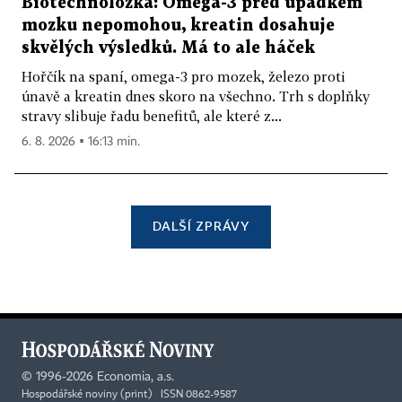
Biotechnoložka: Omega-3 před úpadkem
mozku nepomohou, kreatin dosahuje
skvělých výsledků. Má to ale háček
Hořčík na spaní, omega-3 pro mozek, železo proti
únavě a kreatin dnes skoro na všechno. Trh s doplňky
stravy slibuje řadu benefitů, ale které z...
6. 8. 2026 ▪ 16:13 min.
DALŠÍ ZPRÁVY
©
1996-2026
Economia, a.s.
Hospodářské noviny (print) ISSN 0862-9587