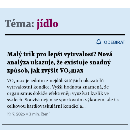
Téma:
jídlo
ODEBÍRAT
Malý trik pro lepší vytrvalost? Nová
analýza ukazuje, že existuje snadný
způsob, jak zvýšit VO₂max
VO₂max je jedním z nejdůležitějších ukazatelů
vytrvalostní kondice. Vyšší hodnota znamená, že
organismus dokáže efektivněji využívat kyslík ve
svalech. Souvisí nejen se sportovním výkonem, ale i s
celkovou kardiovaskulární kondicí a...
19. 7. 2026 ▪ 3 min. čtení