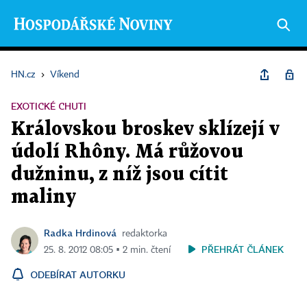
HN.cz
›
Víkend
EXOTICKÉ CHUTI
Královskou broskev sklízejí v
údolí Rhôny. Má růžovou
dužninu, z níž jsou cítit
maliny
Radka Hrdinová
redaktorka
PŘEHRÁT ČLÁNEK
25. 8. 2012 08:05 ▪ 2 min. čtení
ODEBÍRAT AUTORKU