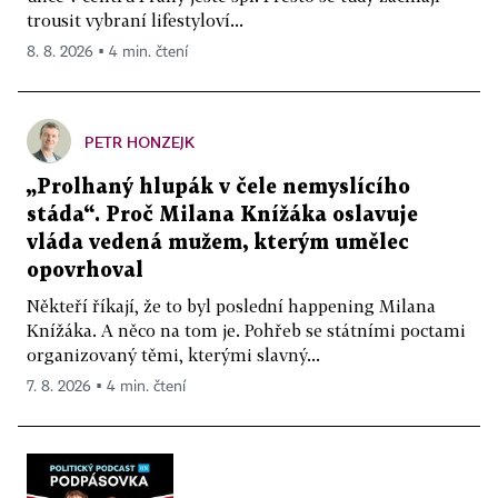
trousit vybraní lifestyloví...
8. 8. 2026 ▪ 4 min. čtení
PETR HONZEJK
„Prolhaný hlupák v čele nemyslícího
stáda“. Proč Milana Knížáka oslavuje
vláda vedená mužem, kterým umělec
opovrhoval
Někteří říkají, že to byl poslední happening Milana
Knížáka. A něco na tom je. Pohřeb se státními poctami
organizovaný těmi, kterými slavný...
7. 8. 2026 ▪ 4 min. čtení