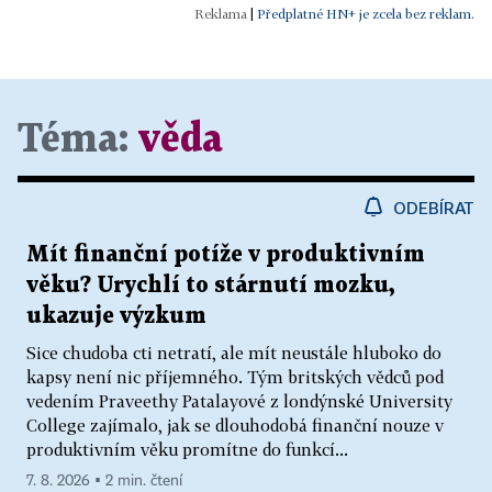
|
Předplatné HN+ je zcela bez reklam.
Téma:
věda
ODEBÍRAT
Mít finanční potíže v produktivním
věku? Urychlí to stárnutí mozku,
ukazuje výzkum
Sice chudoba cti netratí, ale mít neustále hluboko do
kapsy není nic příjemného. Tým britských vědců pod
vedením Praveethy Patalayové z londýnské University
College zajímalo, jak se dlouhodobá finanční nouze v
produktivním věku promítne do funkcí...
7. 8. 2026 ▪ 2 min. čtení