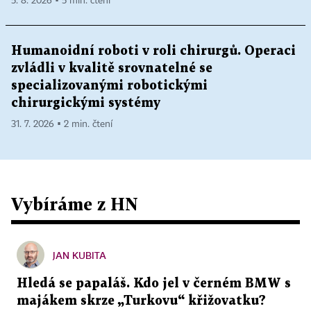
5. 8. 2026 ▪ 5 min. čtení
Humanoidní roboti v roli chirurgů. Operaci
zvládli v kvalitě srovnatelné se
specializovanými robotickými
chirurgickými systémy
31. 7. 2026 ▪ 2 min. čtení
Vybíráme z HN
JAN KUBITA
Hledá se papaláš. Kdo jel v černém BMW s
majákem skrze „Turkovu“ křižovatku?