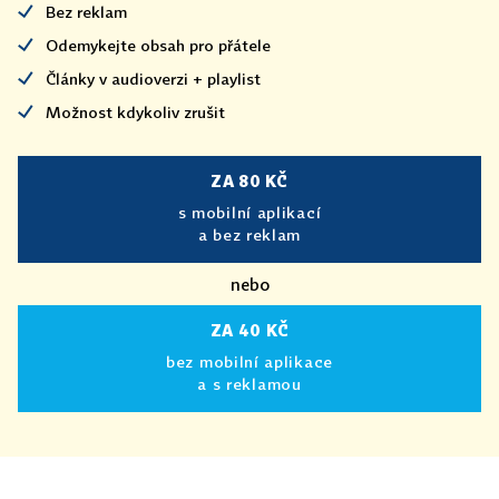
Bez reklam
Odemykejte obsah pro přátele
Články v audioverzi + playlist
Možnost kdykoliv zrušit
ZA 80 KČ
s mobilní aplikací
a bez reklam
nebo
ZA 40 KČ
bez mobilní aplikace
a s reklamou