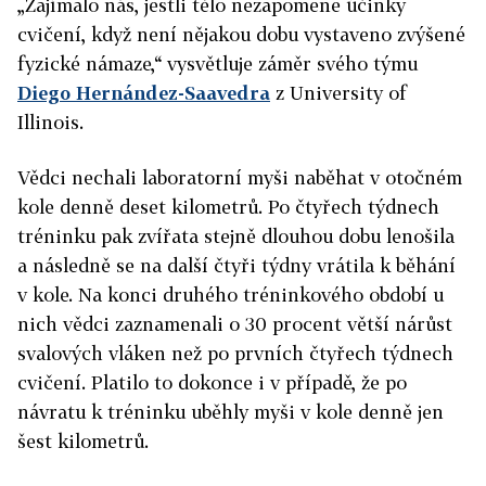
„Zajímalo nás, jestli tělo nezapomene účinky
cvičení, když není nějakou dobu vystaveno zvýšené
fyzické námaze,“ vysvětluje záměr svého týmu
Diego Hernández-Saavedra
z University of
Illinois.
Vědci nechali laboratorní myši naběhat v otočném
kole denně deset kilometrů. Po čtyřech týdnech
tréninku pak zvířata stejně dlouhou dobu lenošila
a následně se na další čtyři týdny vrátila k běhání
v kole. Na konci druhého tréninkového období u
nich vědci zaznamenali o 30 procent větší nárůst
svalových vláken než po prvních čtyřech týdnech
cvičení. Platilo to dokonce i v případě, že po
návratu k tréninku uběhly myši v kole denně jen
šest kilometrů.