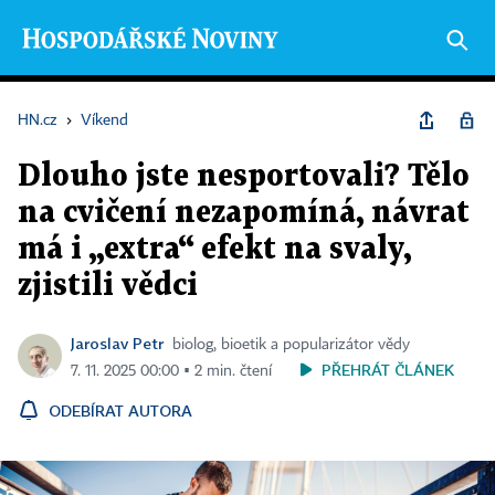
HN.cz
›
Víkend
Dlouho jste nesportovali? Tělo
na cvičení nezapomíná, návrat
má i „extra“ efekt na svaly,
zjistili vědci
Jaroslav Petr
biolog, bioetik a popularizátor vědy
PŘEHRÁT ČLÁNEK
7. 11. 2025 00:00 ▪ 2 min. čtení
ODEBÍRAT AUTORA