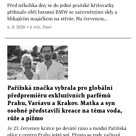
Před několika dny se do jedné pražské křižovatky
přihnalo obří luxusní BMW se začerněnými skly a
blikajícím majáčkem na střeše. Na červenou...
4. 8. 2026 ▪ 6 min. čtení
Pařížská značka vybrala pro globální
předpremiéru exkluzivních parfémů
Prahu, Varšavu a Krakov. Matka a syn
osobně představili kreace na téma voda,
růže a pižmo
Je 23. července krátce po deváté ráno a módní Pařížská
ulice v centru Prahy ještě spí. Přesto se tudy začínají