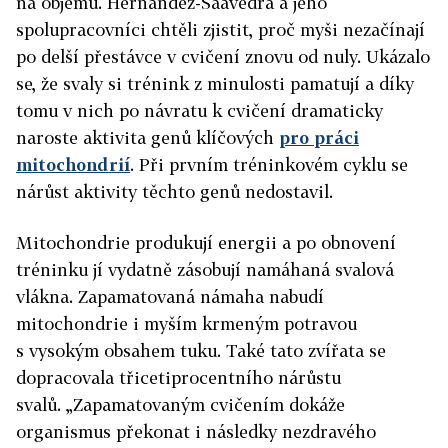
na objemu.
Hernandez-Saavedra a jeho
spolupracovníci chtěli zjistit, proč myši nezačínají
po delší přestávce v cvičení znovu od nuly. Ukázalo
se, že svaly si trénink z minulosti pamatují a díky
tomu v nich po návratu k cvičení dramaticky
naroste aktivita genů klíčových
pro práci
mitochondrií
. Při prvním tréninkovém cyklu se
nárůst aktivity těchto genů nedostavil.
Mitochondrie produkují energii a po obnovení
tréninku jí vydatně zásobují namáhaná svalová
vlákna. Zapamatovaná námaha nabudí
mitochondrie i myším krmeným potravou
s vysokým obsahem tuku. Také tato zvířata se
dopracovala třicetiprocentního nárůstu
svalů.
„Zapamatovaným cvičením dokáže
organismus překonat i následky nezdravého