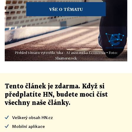
VŠE O TÉMATU
Přehled tématu vytvořila Aika - AI asistentka Economia • Foto:
Shutterstock
Tento článek
je
zdarma. Když si
předplatíte HN, budete moci číst
všechny naše články
.
Veškerý obsah HN.cz
Mobilní aplikace