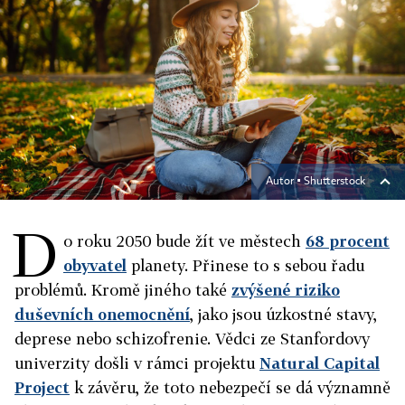
Autor ▪
Shutterstock
D
o roku 2050 bude žít ve městech
68 procent
obyvatel
planety. Přinese to s sebou řadu
problémů. Kromě jiného také
zvýšené riziko
duševních onemocnění
, jako jsou úzkostné stavy,
deprese nebo schizofrenie. Vědci ze Stanfordovy
univerzity došli v rámci projektu
Natural Capital
Project
k závěru, že toto nebezpečí se dá významně