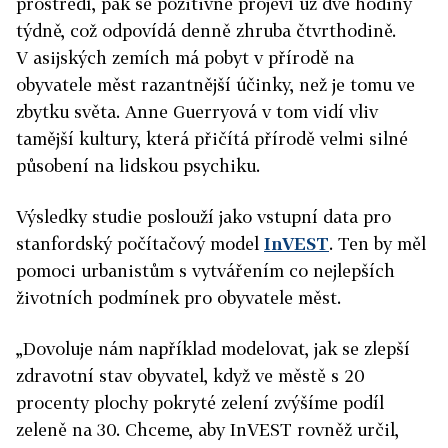
prostředí, pak se pozitivně projeví už dvě hodiny
týdně, což odpovídá denně zhruba čtvrthodině.
V asijských zemích má pobyt v přírodě na
obyvatele měst razantnější účinky, než je tomu ve
zbytku světa. Anne Guerryová v tom vidí vliv
tamější kultury, která přičítá přírodě velmi silné
působení na lidskou psychiku.
Výsledky studie poslouží jako vstupní data pro
stanfordský počítačový model
InVEST
. Ten by měl
pomoci urbanistům s vytvářením co nejlepších
životních podmínek pro obyvatele měst.
„Dovoluje nám například modelovat, jak se zlepší
zdravotní stav obyvatel, když ve městě s 20
procenty plochy pokryté zelení zvýšíme podíl
zeleně na 30. Chceme, aby InVEST rovněž určil,