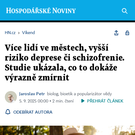
HN.cz
›
Víkend
Více lidí ve městech, vyšší
riziko deprese či schizofrenie.
Studie ukázala, co to dokáže
výrazně zmírnit
Jaroslav Petr
biolog, bioetik a popularizátor vědy
PŘEHRÁT ČLÁNEK
5. 9. 2025 00:00 ▪ 2 min. čtení
ODEBÍRAT AUTORA