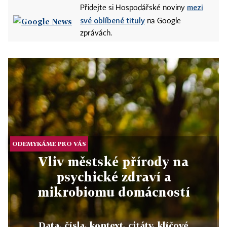
mezi
Přidejte si Hospodářské noviny
své oblíbené tituly
na Google
zprávách.
ODEMYKÁME PRO VÁS
Vliv městské přírody na
psychické zdraví a
mikrobiomu domácností
Data, čísla, kontext, citáty, klíčové