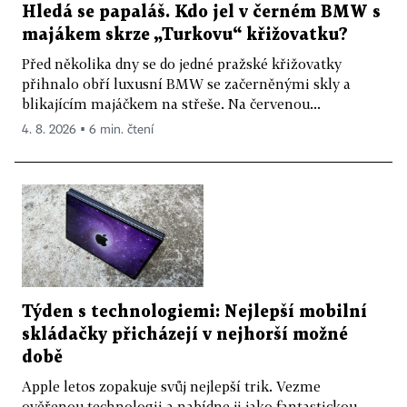
Hledá se papaláš. Kdo jel v černém BMW s
majákem skrze „Turkovu“ křižovatku?
Před několika dny se do jedné pražské křižovatky
přihnalo obří luxusní BMW se začerněnými skly a
blikajícím majáčkem na střeše. Na červenou...
4. 8. 2026 ▪ 6 min. čtení
Týden s technologiemi: Nejlepší mobilní
skládačky přicházejí v nejhorší možné
době
Apple letos zopakuje svůj nejlepší trik. Vezme
ověřenou technologii a nabídne ji jako fantastickou