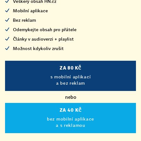
Veškerý obsah HN.cz
Mobilní aplikace
Bez reklam
Odemykejte obsah pro přátele
Články v audioverzi + playlist
Možnost kdykoliv zrušit
ZA 80 KČ
s mobilní aplikací
a bez reklam
nebo
ZA 40 KČ
bez mobilní aplikace
a s reklamou