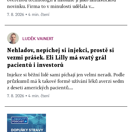
novinku. Firma to v minulosti udělala v...
7. 8. 2026 ▪ 4 min. čtení
LUDĚK VAINERT
Nehladov, nepíchej si injekci, prostě si
vezmi prášek. Eli Lilly má svatý grál
pacientů i investorů
Injekce si běžní lidé sami píchají jen velmi neradi. Podle
průzkumů má k takové formě užívání léků averzi sedm
z deseti amerických pacientů....
7. 8. 2026 ▪ 4 min. čtení