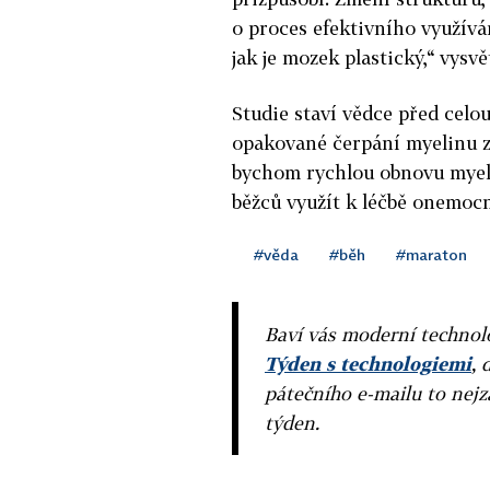
o proces efektivního využívá
jak je mozek plastický,“ vysvě
Studie staví vědce před celo
opakované čerpání myelinu z
bychom rychlou obnovu myel
běžců využít k léčbě onemocn
#věda
#běh
#maraton
Baví vás moderní technolo
Týden s technologiemi
, 
pátečního e-mailu to nejz
týden.