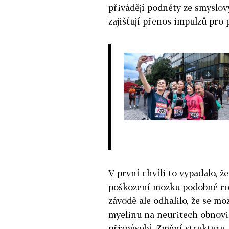
přivádějí podněty ze smyslo
zajišťují přenos impulzů pro
V první chvíli to vypadalo, že
poškození mozku podobné roz
závodě ale odhalilo, že se mo
myelinu na neuritech obnovi
přizpůsobí. Změní strukturu, 