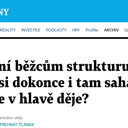
ARCHIV
REALITY
INVESTICE
PODCASTY
HRY
PročNe
D
ní běžcům struktur
si dokonce i tam sah
e v hlavě děje?
larizátor vědy
PŘEHRÁT ČLÁNEK