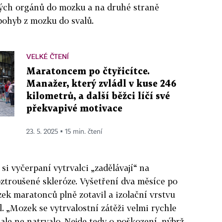
vých orgánů do mozku a na druhé straně
 pohyb z mozku do svalů.
VELKÉ ČTENÍ
Maratoncem po čtyřicítce.
Manažer, který zvládl v kuse 246
kilometrů, a další běžci líčí své
překvapivé motivace
23. 5. 2025 ▪ 15 min. čtení
 si vyčerpaní vytrvalci „zadělávají“ na
troušené skleróze. Vyšetření dva měsíce po
zek maratonců plně zotavil a izolační vrstvu
l.
„Mozek se vytrvalostní zátěži velmi rychle
ale ne natrvalo. Nejde tedy o poškození, nýbrž