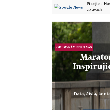
Přidejte si H
zprávách.
ODEMYKÁME PRO VÁS
Marato
Inspirují
Data, čísla, konte