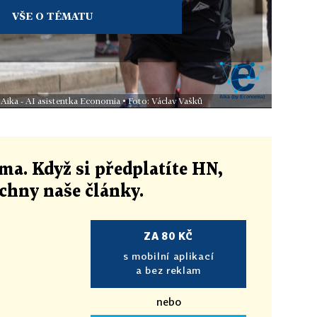
VŠE O TÉMATU
 Aika - AI asistentka Economia • Foto: Václav Vašků
ma. Když si předplatíte HN,
echny naše články
.
ZA 80 KČ
s mobilní aplikací
a bez reklam
nebo