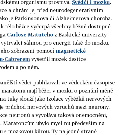
lidskému organismu prospívá.
Svědčí i mozku
.
nkce a chrání jej před neurodegenerativními
ako je Parkinsonova či Alzheimerova choroba.
k tělo běžce vyčerpá všechny běžně dostupné
oga
Carlose Matuteho
z Baskické univerzity
i vytrvalci sáhnou pro energii také do mozku.
 jeho zobrazení pomocí
magnetické
m-Cabrerem
vyšetřil mozek desítce
vodem a po něm.
panělští vědci publikovali ve vědeckém časopise
 maratonu mají běžci v mozku o poznání méně
na tuky slouží jako izolace výběžků nervových
je průchod nervových vzruchů mezi neurony.
kce neuronů a vyvolává taková onemocnění,
a
. Maratoncům ubylo myelinu především na
hu s mozkovou kůrou. Ty na jedné straně