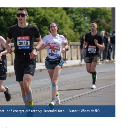
stupné energetické rezervy. Ilustrační foto.
Autor ▪
Václav Vašků