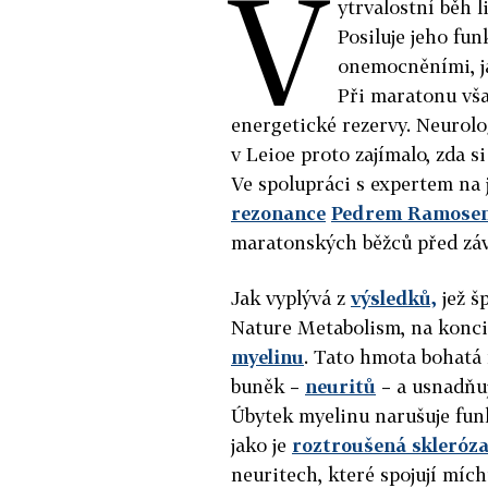
V
ytrvalostní běh 
Posiluje jeho fu
onemocněními, j
Při maratonu vša
energetické rezervy. Neurol
v Leioe proto zajímalo, zda s
Ve spolupráci s expertem na
rezonance
Pedrem Ramose
maratonských běžců před zá
Jak vyplývá z
výsledků,
jež š
Nature Metabolism, na konci
myelinu
. Tato hmota bohatá 
buněk –
neuritů
– a usnadňu
Úbytek myelinu narušuje fun
jako je
roztroušená skleróz
neuritech, které spojují míc