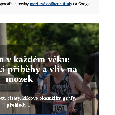
mezi své oblíbené tituly
ospodářské noviny
na Google
n v každém věku:
cí příběhy a vliv na
mozek
xt, citáty, klíčové okamžiky, grafy,
přehledy ...