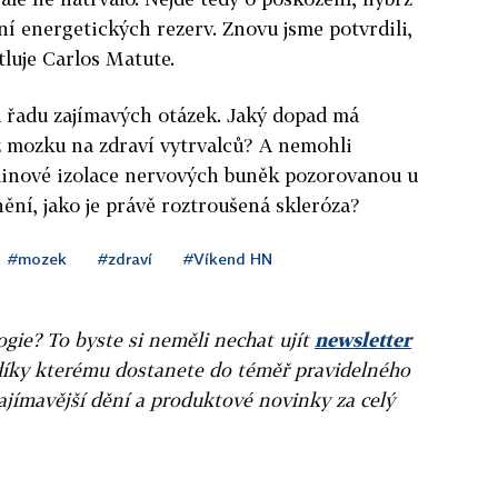
ní energetických rezerv. Znovu jsme potvrdili,
tluje Carlos Matute.
u řadu zajímavých otázek. Jaký dopad má
 mozku na zdraví vytrvalců? A nemohli
inové izolace nervových buněk pozorovanou u
ění, jako je právě roztroušená skleróza?
#mozek
#zdraví
#Víkend HN
gie? To byste si neměli nechat ujít
newsletter
díky kterému dostanete do téměř pravidelného
ajímavější dění a produktové novinky za celý