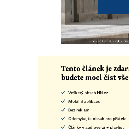
Přehled tématu vytvořila
Tento článek
je
zdar
budete moci číst vš
Veškerý obsah HN.cz
Mobilní aplikace
Bez reklam
Odemykejte obsah pro přátele
Články v audioverzi + playlist