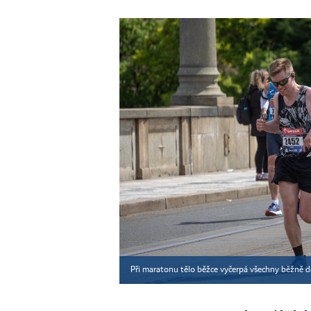
Při maratonu tělo běžce vyčerpá všechny běžně do