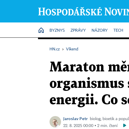
HOME
BYZNYS
ZPRÁVY
NÁZORY
TECH
HN.cz
›
Víkend
Maraton mě
organismus 
energii. Co s
Jaroslav Petr
biolog, bioetik a popu
22. 8. 2025 00:00 ▪ 2 min. čtení