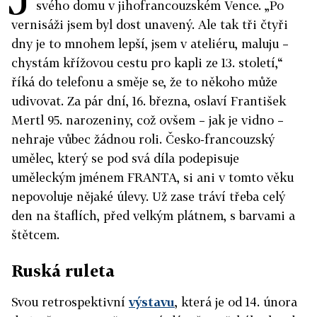
svého domu v jihofrancouzském Vence. „Po
vernisáži jsem byl dost unavený. Ale tak tři čtyři
dny je to mnohem lepší, jsem v ateliéru, maluju –
chystám křížovou cestu pro kapli ze 13. století,“
říká do telefonu a směje se, že to někoho může
udivovat. Za pár dní, 16. března, oslaví František
Mertl 95. narozeniny, což ovšem – jak je vidno –
nehraje vůbec žádnou roli. Česko-francouzský
umělec, který se pod svá díla podepisuje
uměleckým jménem FRANTA, si ani v tomto věku
nepovoluje nějaké úlevy. Už zase tráví třeba celý
den na štaflích, před velkým plátnem, s barvami a
štětcem.
Ruská ruleta
Svou retrospektivní
výstavu
, která je od 14. února