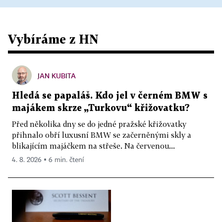
Vybíráme z HN
JAN KUBITA
Hledá se papaláš. Kdo jel v černém BMW s
majákem skrze „Turkovu“ křižovatku?
Před několika dny se do jedné pražské křižovatky
přihnalo obří luxusní BMW se začerněnými skly a
blikajícím majáčkem na střeše. Na červenou...
4. 8. 2026 ▪ 6 min. čtení