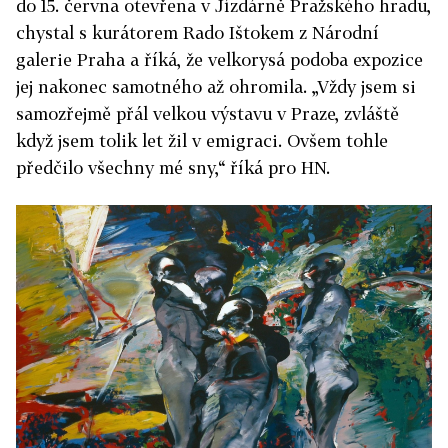
do 15. června otevřena v Jízdárně Pražského hradu,
chystal s kurátorem Rado Ištokem z Národní
galerie Praha a říká, že velkorysá podoba expozice
jej nakonec samotného až ohromila. „Vždy jsem si
samozřejmě přál velkou výstavu v Praze, zvláště
když jsem tolik let žil v emigraci. Ovšem tohle
předčilo všechny mé sny,“ říká pro HN.