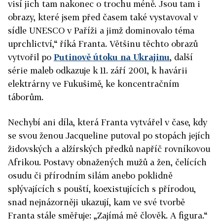
visí jich tam nakonec o trochu méně. Jsou tam i
obrazy, které jsem před časem také vystavoval v
sídle UNESCO v Paříži a jimž dominovalo téma
uprchlictví,“ říká Franta. Většinu těchto obrazů
vytvořil po
Putinově útoku na Ukrajinu
, další
série maleb odkazuje k 11. září 2001, k havárii
elektrárny ve Fukušimě, ke koncentračním
táborům.
Nechybí ani díla, která Franta vytvářel v čase, kdy
se svou ženou Jacqueline putoval po stopách jejích
židovských a alžírských předků napříč rovníkovou
Afrikou. Postavy obnažených mužů a žen, čelících
osudu či přírodním silám anebo poklidně
splývajících s pouští, koexistujících s přírodou,
snad nejnázorněji ukazují, kam ve své tvorbě
Franta stále směřuje: „Zajímá mě člověk. A figura.“