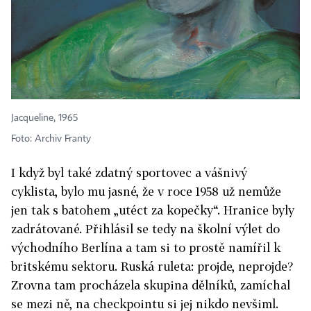
Jacqueline, 1965
Foto: Archiv Franty
I když byl také zdatný sportovec a vášnivý
cyklista, bylo mu jasné, že v roce 1958 už nemůže
jen tak s batohem „utéct za kopečky“. Hranice byly
zadrátované. Přihlásil se tedy na školní výlet do
východního Berlína a tam si to prostě namířil k
britskému sektoru. Ruská ruleta: projde, neprojde?
Zrovna tam procházela skupina dělníků, zamíchal
se mezi ně, na checkpointu si jej nikdo nevšiml.