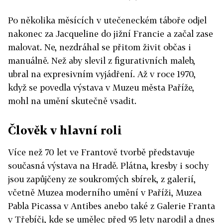
Po několika měsících v utečeneckém táboře odjel
nakonec za Jacqueline do jižní Francie a začal zase
malovat. Ne, nezdráhal se přitom živit občas i
manuálně. Než aby slevil z figurativních maleb,
ubral na expresivním vyjádření. Až v roce 1970,
když se povedla výstava v Muzeu města Paříže,
mohl na umění skutečně vsadit.
Člověk v hlavní roli
Více než 70 let ve Frantově tvorbě představuje
současná výstava na Hradě. Plátna, kresby i sochy
jsou zapůjčeny ze soukromých sbírek, z galerií,
včetně Muzea moderního umění v Paříži, Muzea
Pabla Picassa v Antibes anebo také z Galerie Franta
v Třebíči, kde se umělec před 95 lety narodil a dnes