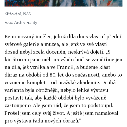
Křižování, 1985
Foto: Archiv Franty
Renomovaný umělec, jehož díla dnes vlastní přední
světové galerie a muzea, ale jenž ve své vlasti
dosud nebyl zcela doceněn, neskrývá dojetí. „S
kurátorem jsme měli na výběr: buď se zaměříme jen
na díla, jež vznikala ve Francii, a budeme klást
důraz na období od 80. let do současnosti, anebo to
vezmeme komplet – od pražské akademie. Druhá
varianta byla obtížnější, nebylo lehké výstavu
postavit tak, aby každé období bylo vyváženě
zastoupeno. Ale jsem rád, že jsem to podstoupil.
Prošel jsem celý svůj život. A ještě jsem namaloval
pro výstavu řadu nových obrazů.“