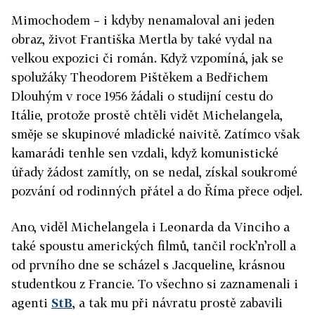
Mimochodem – i kdyby nenamaloval ani jeden
obraz, život Františka Mertla by také vydal na
velkou expozici či román. Když vzpomíná, jak se
spolužáky Theodorem Pištěkem a Bedřichem
Dlouhým v roce 1956 žádali o studijní cestu do
Itálie, protože prostě chtěli vidět Michelangela,
směje se skupinové mladické naivitě. Zatímco však
kamarádi tenhle sen vzdali, když komunistické
úřady žádost zamítly, on se nedal, získal soukromé
pozvání od rodinných přátel a do Říma přece odjel.
Ano, viděl Michelangela i Leonarda da Vinciho a
také spoustu amerických filmů, tančil rock’n’roll a
od prvního dne se scházel s Jacqueline, krásnou
studentkou z Francie. To všechno si zaznamenali i
agenti
StB
, a tak mu při návratu prostě zabavili