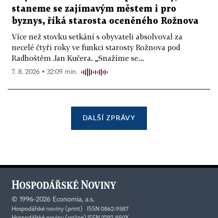
staneme se zajímavým městem i pro
byznys, říká starosta oceněného Rožnova
Více než stovku setkání s obyvateli absolvoval za
necelé čtyři roky ve funkci starosty Rožnova pod
Radhoštěm Jan Kučera. „Snažíme se...
7. 8. 2026 ▪ 32:09 min.
DALŠÍ ZPRÁVY
©
1996-2026
Economia, a.s.
Hospodářské noviny (print) ISSN 0862-9587
Hospodářské noviny (online) ISSN 2787-950X