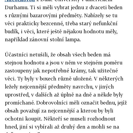
Durhamu. Ti si měli vybrat jednu z dvaceti beden
s různými bazarovými předměty. Nabízely se tu
věci prakticky bezcenné, třeba starý nefunkční
budík, i věci, které ještě nějakou hodnotu měly,
například zánovní stolní lampa.
Účastníci netušili, že obsah všech beden má
stejnou hodnotu a jsou v něm ve stejném poměru
zastoupeny jak nepotřebné krámy, tak užitečné
věci. Ty byly v boxech různě uložené. V některých
ležely nejcennější předměty navrchu, v jiných
uprostřed, v dalších až úplně na dně a někde byly
promíchané. Dobrovolníci měli označit bednu, jejíž
obsah považují za nejcennější a kterou by byli
ochotni koupit. Někteří se museli rozhodnout
hned, jiní si vybírali až druhý den a mohli se na