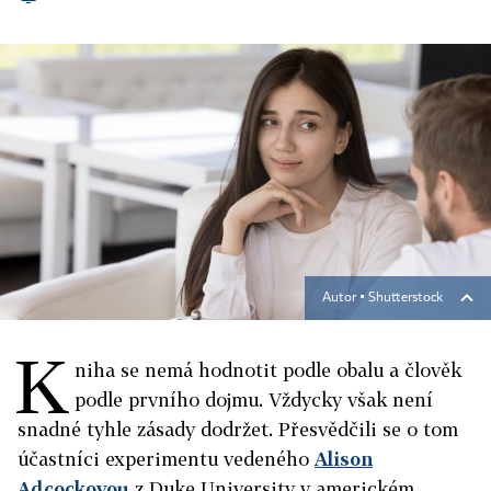
Autor ▪
Shutterstock
K
niha se nemá hodnotit podle obalu a člověk
podle prvního dojmu. Vždycky však není
snadné tyhle zásady dodržet. Přesvědčili se o tom
účastníci experimentu vedeného
Alison
Adcockovou
z Duke University v americkém