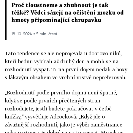
Proč tloustneme a zhubnout je tak
těžké? Vědci sázejí na očištění mozku od
hmoty připomínající chrupavku
18. 10. 2024 ▪ 5 min. čtení
Tato tendence se ale neprojevila u dobrovolníků,
kteří bednu vybírali až druhý den a mohli se na
rozhodnutí vyspat. Ti na první dojem nedali a boxy
s lákavým obsahem ve vrchní vrstvě nepreferovali.
„Rozhodnutí podle prvního dojmu není špatné,
když se podle prvních přečtených stran
rozhodujete, jestli budete pokračovat v četbě
knížky,“ vysvětluje Adcocková. „Když jde o
závažnější rozhodnutí, jako je výběr zaměstnance
nebo partnera, je dobré se na to vyspat. Mozek ve