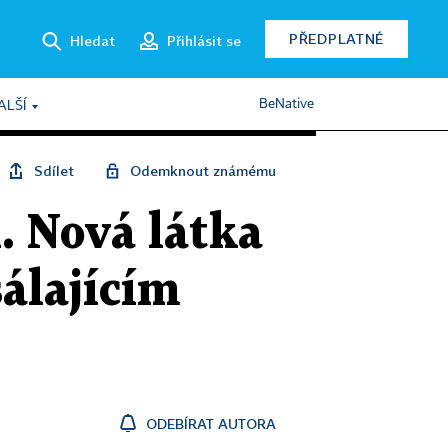
PŘEDPLATNÉ
Hledat
Přihlásit se
BeNative
ALŠÍ
Sdílet
Odemknout známému
. Nová látka
sálajícím
ODEBÍRAT AUTORA