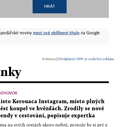
HRÁT
mezi své oblíbené tituly
ospodářské noviny
na Google
|
Předplatné HN+ je zcela bez reklam.
ánky
OZHOVOR
ísto Kerouaca Instagram, místo plných
ěst koupel ve hvězdách. Zrodily se nové
rendy v cestování, popisuje expertka
ma na svých cestách skoro nefotí, protože by si prý z