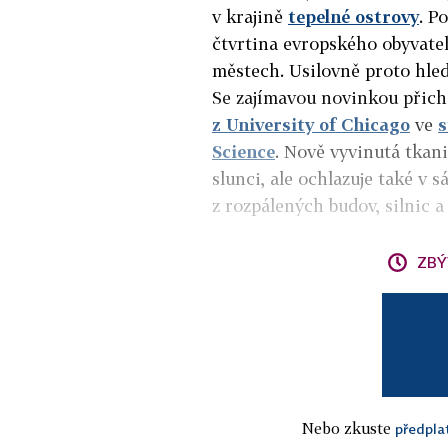
v krajině
tepelné ostrovy
. P
čtvrtina evropského obyvatel
městech. Usilovně proto hled
Se zajímavou novinkou přich
z University of Chicago
ve
s
Science
. Nově vyvinutá tkan
slunci, ale ochlazuje také v s
z rozpálených budov, silnic 
ZBÝ
Nebo zkuste
předpla