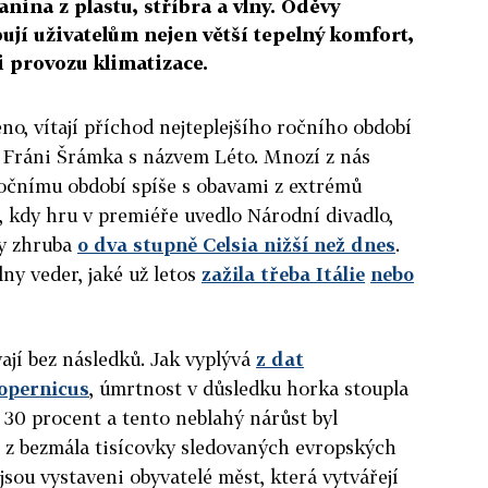
nina z plastu, stříbra a vlny. Oděvy
ibují uživatelům nejen větší tepelný komfort,
i provozu klimatizace.
no, vítají příchod nejteplejšího ročního období
Fráni Šrámka s názvem Léto. Mnozí z nás
ročnímu období spíše s obavami z extrémů
5, kdy hru v premiéře uvedlo Národní divadlo,
ty zhruba
o dva stupně Celsia nižší než dnes
.
ny veder, jaké už letos
zažila třeba Itálie
nebo
ají bez následků. Jak vyplývá
z dat
opernicus
, úmrtnost v důsledku horka stoupla
o 30 procent a tento neblahý nárůst byl
z bezmála tisícovky sledovaných evropských
sou vystaveni obyvatelé měst, která vytvářejí