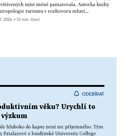
vštívených míst méně pamatovala. Autorka knihy
tropologie turismu v rozhovoru mluví...
7. 2024 ▪ 13 min. čtení
ODEBÍRAT
roduktivním věku? Urychlí to
e výzkum
stále hluboko do kapsy není nic příjemného. Tým
y Patalayové z londýnské University College