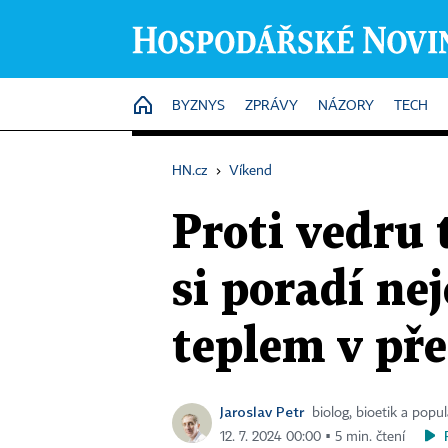
HOME
BYZNYS
ZPRÁVY
NÁZORY
TECH
HN.cz
›
Víkend
Proti vedru 
si poradí nej
teplem v př
Jaroslav Petr
biolog, bioetik a popu
12. 7. 2024 00:00 ▪ 5 min. čtení