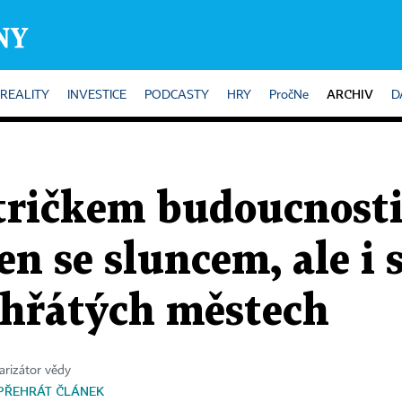
ARCHIV
REALITY
INVESTICE
PODCASTY
HRY
PročNe
D
tričkem budoucnosti
en se sluncem, ale i 
ehřátých městech
larizátor vědy
PŘEHRÁT ČLÁNEK