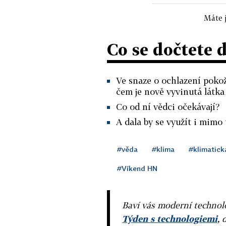
Máte j
Co se dočtete 
Ve snaze o ochlazení pokož
čem je nově vyvinutá látka
Co od ní vědci očekávají?
A dala by se využít i mimo 
#věda
#klima
#klimatic
#Víkend HN
Baví vás moderní technolo
Týden s technologiemi
, 