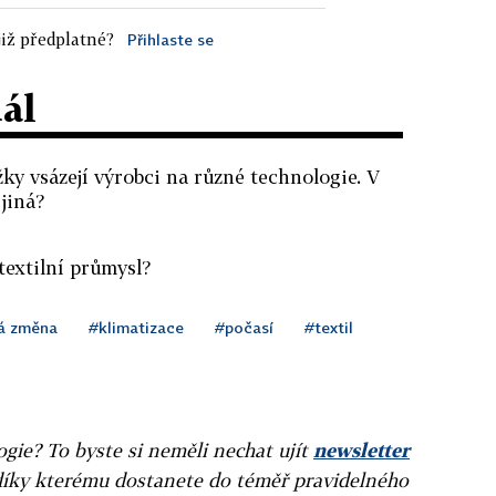
iž předplatné?
Přihlaste se
dál
ky vsázejí výrobci na různé technologie. V
 jiná?
textilní průmysl?
ká změna
#klimatizace
#počasí
#textil
gie? To byste si neměli nechat ujít
newsletter
díky kterému dostanete do téměř pravidelného