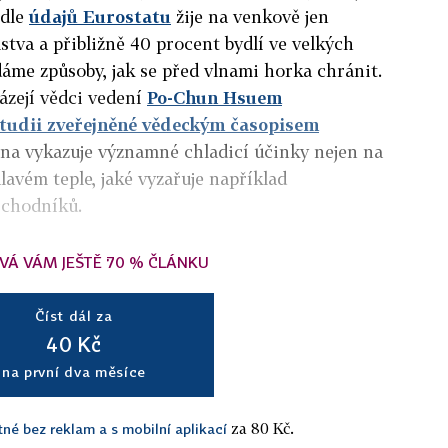
odle
údajů Eurostatu
žije na venkově jen
stva a přibližně 40 procent bydlí ve velkých
áme způsoby, jak se před vlnami horka chránit.
ázejí vědci vedení
Po-Chun Hsuem
tudii zveřejněné vědeckým časopisem
ina vykazuje významné chladicí účinky nejen na
álavém teple, jaké vyzařuje například
a chodníků.
VÁ VÁM JEŠTĚ 70 % ČLÁNKU
Číst dál za
40 Kč
na první dva měsíce
za 80 Kč.
tné bez reklam a s mobilní aplikací