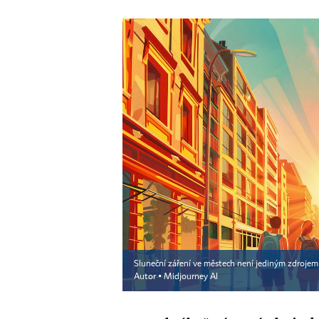
Sluneční záření ve městech není jediným zdrojem 
Autor ▪
Midjourney AI