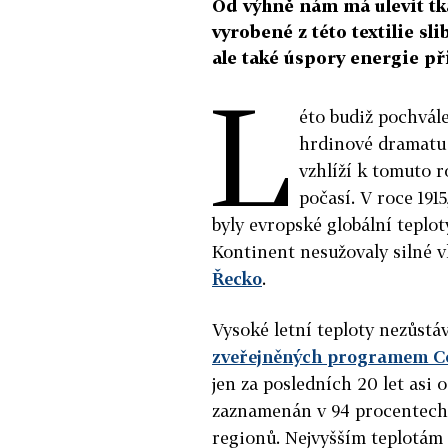
Od výhně nám má ulevit tka
vyrobené z této textilie sl
ale také úspory energie př
L
éto budiž pochvále
hrdinové dramatu 
vzhlíží k tomuto 
počasí. V roce 191
byly evropské globální teplo
Kontinent nesužovaly silné vl
Řecko
.
Vysoké letní teploty nezůstáv
zveřejněných programem C
jen za posledních 20 let asi 
zaznamenán v 94 procentech 
regionů. Nejvyšším teplotám j