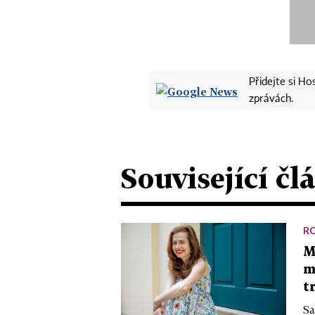
Přidejte si H
zprávách.
Související čl
R
M
m
t
Sa