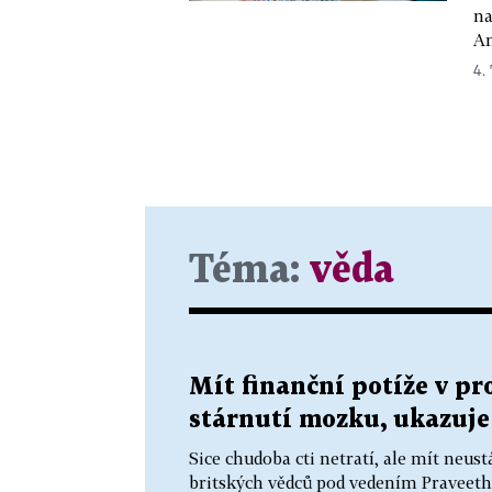
na
An
4. 
Téma:
věda
Mít finanční potíže v p
stárnutí mozku, ukazuj
Sice chudoba cti netratí, ale mít neu
britských vědců pod vedením Praveeth