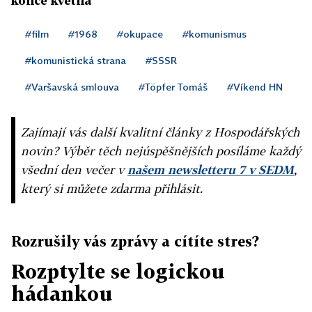
konce května
#film
#1968
#okupace
#komunismus
#komunistická strana
#SSSR
#Varšavská smlouva
#Töpfer Tomáš
#Víkend HN
Zajímají vás další kvalitní články z Hospodářských
novin? Výběr těch nejúspěšnějších posíláme každý
všední den večer v
našem newsletteru 7 v SEDM
,
který si můžete zdarma přihlásit.
Rozrušily vás zprávy a cítíte stres?
Rozptylte se logickou
hádankou