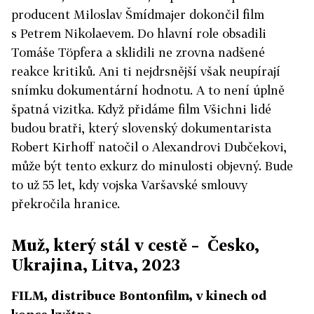
producent Miloslav Šmídmajer dokončil film
s Petrem Nikolaevem. Do hlavní role obsadili
Tomáše Töpfera a sklidili ne zrovna nadšené
reakce kritiků. Ani ti nejdrsnější však neupírají
snímku dokumentární hodnotu. A to není úplně
špatná vizitka. Když přidáme film Všichni lidé
budou bratři, který slovenský dokumentarista
Robert Kirhoff natočil o Alexandrovi Dubčekovi,
může být tento exkurz do minulosti objevný. Bude
to už 55 let, kdy vojska Varšavské smlouvy
překročila hranice.
Muž, který stál v cestě – Česko,
Ukrajina, Litva, 2023
FILM, distribuce Bontonfilm, v kinech od