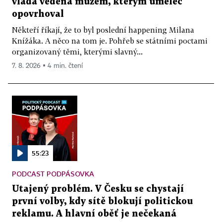
vláda vedená mužem, kterým umělec
opovrhoval
Někteří říkají, že to byl poslední happening Milana
Knížáka. A něco na tom je. Pohřeb se státními poctami
organizovaný těmi, kterými slavný...
7. 8. 2026 ▪ 4 min. čtení
55:23
PODCAST PODPÁSOVKA
Utajený problém. V Česku se chystají
první volby, kdy sítě blokují politickou
reklamu. A hlavní oběť je nečekaná