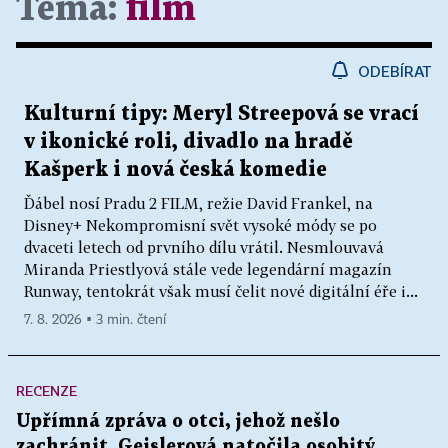
Téma:
film
ODEBÍRAT
Kulturní tipy: Meryl Streepová se vrací
v ikonické roli, divadlo na hradě
Kašperk i nová česká komedie
Ďábel nosí Pradu 2 FILM, režie David Frankel, na
Disney+ Nekompromisní svět vysoké módy se po
dvaceti letech od prvního dílu vrátil. Nesmlouvavá
Miranda Priestlyová stále vede legendární magazín
Runway, tentokrát však musí čelit nové digitální éře i...
7. 8. 2026 ▪ 3 min. čtení
RECENZE
Upřímná zpráva o otci, jehož nešlo
zachránit. Geislerová natočila osobitý