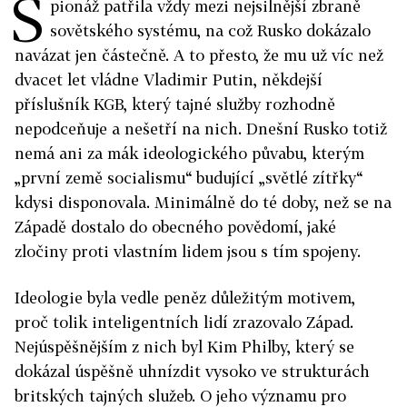
Š
pionáž patřila vždy mezi nejsilnější zbraně
sovětského systému, na což Rusko dokázalo
navázat jen částečně. A to přesto, že mu už víc než
dvacet let vládne Vladimir Putin, někdejší
příslušník KGB, který tajné služby rozhodně
nepodceňuje a nešetří na nich. Dnešní Rusko totiž
nemá ani za mák ideologického půvabu, kterým
„první země socialismu“ budující „světlé zítřky“
kdysi disponovala. Minimálně do té doby, než se na
Západě dostalo do obecného povědomí, jaké
zločiny proti vlastním lidem jsou s tím spojeny.
Ideologie byla vedle peněz důležitým motivem,
proč tolik inteligentních lidí zrazovalo Západ.
Nejúspěšnějším z nich byl Kim Philby, který se
dokázal úspěšně uhnízdit vysoko ve strukturách
britských tajných služeb. O jeho významu pro