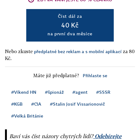
Číst dál za
40 Kč
na první dva měsíce
Nebo zkuste
za 80
předplatné bez reklam a s mobilní aplikací
Kč.
Máte již předplatné?
Přihlaste se
#Víkend HN
#špionáž
#agent
#SSSR
#KGB
#CIA
#Stalin Josif Vissarionovič
#Velká Británie
Baví vás číst názory chytrých lidí?
Odebírejte