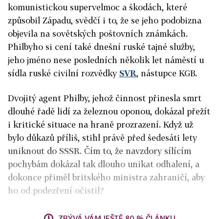
komunistickou supervelmoc a škodách, které
způsobil Západu, svědčí i to, že se jeho podobizna
objevila na sovětských poštovních známkách.
Philbyho si cení také dnešní ruské tajné služby,
jeho jméno nese posledních několik let náměstí u
sídla ruské civilní rozvědky
SVR
, nástupce KGB.
Dvojitý agent Philby, jehož činnost přinesla smrt
dlouhé řadě lidí za železnou oponou, dokázal přežít
i kritické situace na hraně prozrazení. Když už
bylo důkazů příliš, stihl právě před šedesáti lety
uniknout do SSSR. Čím to, že navzdory sílícím
pochybám dokázal tak dlouho unikat odhalení, a
dokonce přiměl britského ministra zahraničí, aby
ho od podezření očistil?
ZBÝVÁ VÁM JEŠTĚ 80 % ČLÁNKU