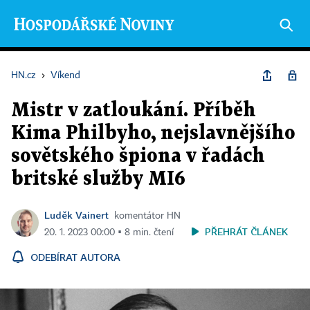
HN.cz
›
Víkend
Mistr v zatloukání. Příběh
Kima Philbyho, nejslavnějšího
sovětského špiona v řadách
britské služby MI6
Luděk Vainert
komentátor HN
PŘEHRÁT ČLÁNEK
20. 1. 2023 00:00 ▪ 8 min. čtení
ODEBÍRAT AUTORA