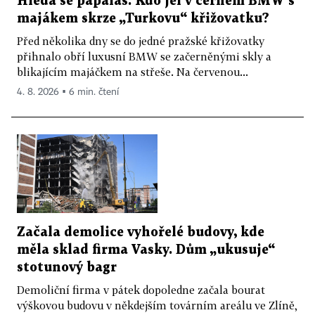
Hledá se papaláš. Kdo jel v černém BMW s
majákem skrze „Turkovu“ křižovatku?
Před několika dny se do jedné pražské křižovatky
přihnalo obří luxusní BMW se začerněnými skly a
blikajícím majáčkem na střeše. Na červenou...
4. 8. 2026 ▪ 6 min. čtení
Začala demolice vyhořelé budovy, kde
měla sklad firma Vasky. Dům „ukusuje“
stotunový bagr
Demoliční firma v pátek dopoledne začala bourat
výškovou budovu v někdejším továrním areálu ve Zlíně,