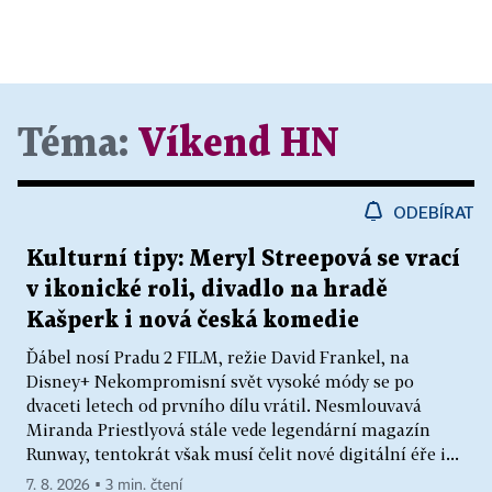
Téma:
Víkend HN
ODEBÍRAT
Kulturní tipy: Meryl Streepová se vrací
v ikonické roli, divadlo na hradě
Kašperk i nová česká komedie
Ďábel nosí Pradu 2 FILM, režie David Frankel, na
Disney+ Nekompromisní svět vysoké módy se po
dvaceti letech od prvního dílu vrátil. Nesmlouvavá
Miranda Priestlyová stále vede legendární magazín
Runway, tentokrát však musí čelit nové digitální éře i...
7. 8. 2026 ▪ 3 min. čtení