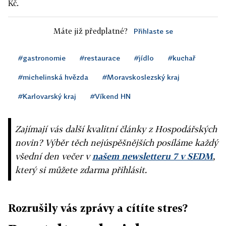
Kč.
Máte již předplatné?
Přihlaste se
#gastronomie
#restaurace
#jídlo
#kuchař
#michelinská hvězda
#Moravskoslezský kraj
#Karlovarský kraj
#Víkend HN
Zajímají vás další kvalitní články z Hospodářských
novin? Výběr těch nejúspěšnějších posíláme každý
všední den večer v
našem newsletteru 7 v SEDM
,
který si můžete zdarma přihlásit.
Rozrušily vás zprávy a cítíte stres?