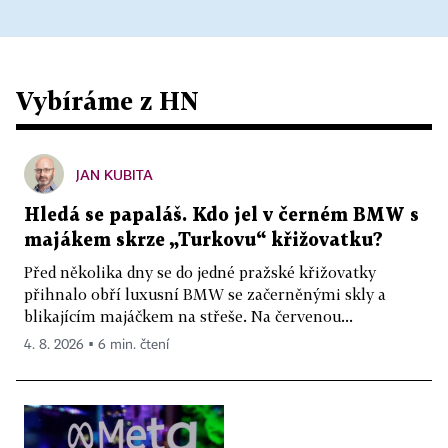
Vybíráme z HN
JAN KUBITA
Hledá se papaláš. Kdo jel v černém BMW s
majákem skrze „Turkovu“ křižovatku?
Před několika dny se do jedné pražské křižovatky
přihnalo obří luxusní BMW se začerněnými skly a
blikajícím majáčkem na střeše. Na červenou...
4. 8. 2026 ▪ 6 min. čtení