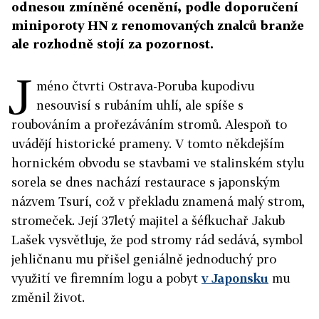
odnesou zmíněné ocenění, podle doporučení
miniporoty HN z renomovaných znalců branže
ale rozhodně stojí za pozornost.
J
méno čtvrti Ostrava-Poruba kupodivu
nesouvisí s rubáním uhlí, ale spíše s
roubováním a prořezáváním stromů. Alespoň to
uvádějí historické prameny. V tomto někdejším
hornickém obvodu se stavbami ve stalinském stylu
sorela se dnes nachází restaurace s japonským
názvem Tsurí, což v překladu znamená malý strom,
stromeček. Její 37letý majitel a šéfkuchař Jakub
Lašek vysvětluje, že pod stromy rád sedává, symbol
jehličnanu mu přišel geniálně jednoduchý pro
využití ve firemním logu a pobyt
v Japonsku
mu
změnil život.