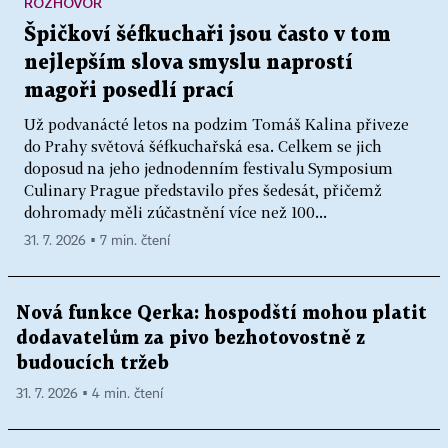
ROZHOVOR
Špičkoví šéfkuchaři jsou často v tom
nejlepším slova smyslu naprostí
magoři posedlí prací
Už podvanácté letos na podzim Tomáš Kalina přiveze
do Prahy světová šéfkuchařská esa. Celkem se jich
doposud na jeho jednodenním festivalu Symposium
Culinary Prague představilo přes šedesát, přičemž
dohromady měli zúčastnění více než 100...
31. 7. 2026 ▪ 7 min. čtení
Nová funkce Qerka: hospodští mohou platit
dodavatelům za pivo bezhotovostně z
budoucích tržeb
31. 7. 2026 ▪ 4 min. čtení