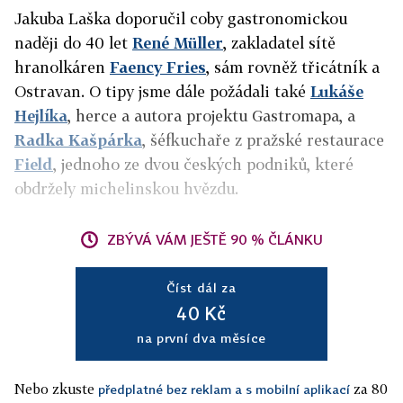
Jakuba Laška doporučil coby gastronomickou
naději do 40 let
René Müller
, zakladatel sítě
hranolkáren
Faency Fries
, sám rovněž třicátník a
Ostravan. O tipy jsme dále požádali také
Lukáše
Hejlíka
, herce a autora projektu Gastromapa, a
Radka Kašpárka
, šéfkuchaře z pražské restaurace
Field
, jednoho ze dvou českých podniků, které
obdržely michelinskou hvězdu.
ZBÝVÁ VÁM JEŠTĚ 90 % ČLÁNKU
Číst dál za
40 Kč
na první dva měsíce
Nebo zkuste
za 80
předplatné bez reklam a s mobilní aplikací