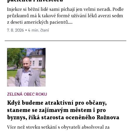
Injekce si běžní lidé sami píchají jen velmi neradi. Podle
průzkumů má k takové formě užívání léků averzi sedm
z deseti amerických pacientů....
7. 8. 2026 ▪ 4 min. čtení
ZELENÁ OBEC ROKU
Když budeme atraktivní pro občany,
staneme se zajímavým městem i pro
byznys, říká starosta oceněného Rožnova
Více než stovku setkání s obyvateli absolvoval za