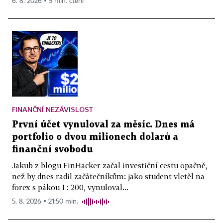
6. 8. 2026 ▪ 5 min. čtení
FINANČNÍ NEZÁVISLOST
První účet vynuloval za měsíc. Dnes má
portfolio o dvou milionech dolarů a
finanční svobodu
Jakub z blogu FinHacker začal investiční cestu opačně,
než by dnes radil začátečníkům: jako student vletěl na
forex s pákou 1 : 200, vynuloval...
5. 8. 2026 ▪ 21:50 min.