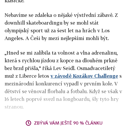
klasické.
Nebavíme se zdaleka o nějaké výstřední zábavě. Z
downhill skateboardingu by se mohl stát
olympijský sport už za šest let na hrách v Los
Angeles. A Češi by mezi nejlepšími mohli být.
„Hned se mi zalíbila ta volnost a vlna adrenalinu,
která s rychlou jízdou z kopce na dlouhém prkně
bez brzd přišla,“ říká Lev Seidl. Osmadvacetiletý
muž z Liberce letos
v závodě Kozákov Challenge
s
mezinárodní konkurencí vypadl v prvním kole. V
dětství se věnoval florbalu a fotbalu. Když se však v
16 letech poprvé svezl na longboardu, šly tyto hry
stranou.
ZBÝVÁ VÁM JEŠTĚ 90 % ČLÁNKU