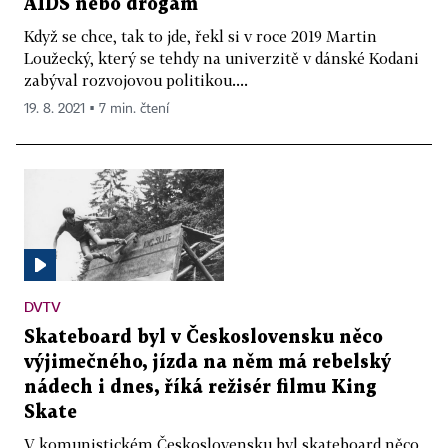
AIDS nebo drogám
Když se chce, tak to jde, řekl si v roce 2019 Martin
Loužecký, který se tehdy na univerzitě v dánské Kodani
zabýval rozvojovou politikou....
19. 8. 2021 ▪ 7 min. čtení
DVTV
Skateboard byl v Československu něco
výjimečného, jízda na něm má rebelský
nádech i dnes, říká režisér filmu King
Skate
V komunistickém Československu byl skateboard něco