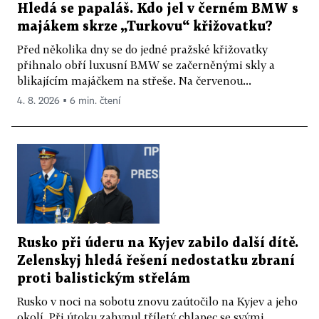
Hledá se papaláš. Kdo jel v černém BMW s
majákem skrze „Turkovu“ křižovatku?
Před několika dny se do jedné pražské křižovatky
přihnalo obří luxusní BMW se začerněnými skly a
blikajícím majáčkem na střeše. Na červenou...
4. 8. 2026 ▪ 6 min. čtení
Rusko při úderu na Kyjev zabilo další dítě.
Zelenskyj hledá řešení nedostatku zbraní
proti balistickým střelám
Rusko v noci na sobotu znovu zaútočilo na Kyjev a jeho
okolí. Při útoku zahynul tříletý chlapec se svými