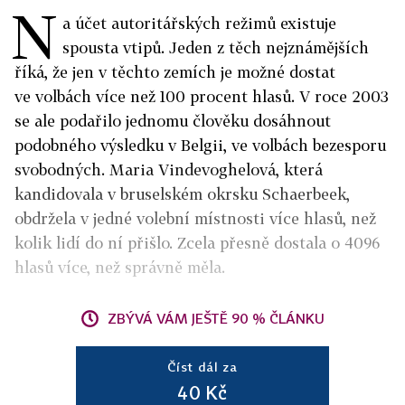
N
a účet autoritářských režimů existuje
spousta vtipů. Jeden z těch nejznámějších
říká, že jen v těchto zemích je možné dostat
ve volbách více než 100 procent hlasů. V roce 2003
se ale podařilo jednomu člověku dosáhnout
podobného výsledku v Belgii, ve volbách bezesporu
svobodných. Maria Vindevoghelová, která
kandidovala v bruselském okrsku Schaerbeek,
obdržela v jedné volební místnosti více hlasů, než
kolik lidí do ní přišlo. Zcela přesně dostala o 4096
hlasů více, než správně měla.
ZBÝVÁ VÁM JEŠTĚ 90 % ČLÁNKU
Číst dál za
40 Kč