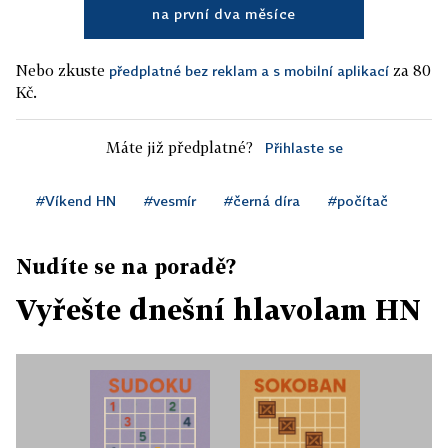
na první dva měsíce
Nebo zkuste
za 80
předplatné bez reklam a s mobilní aplikací
Kč.
Máte již předplatné?
Přihlaste se
#Víkend HN
#vesmír
#černá díra
#počítač
Nudíte se na poradě?
Vyřešte dnešní hlavolam HN