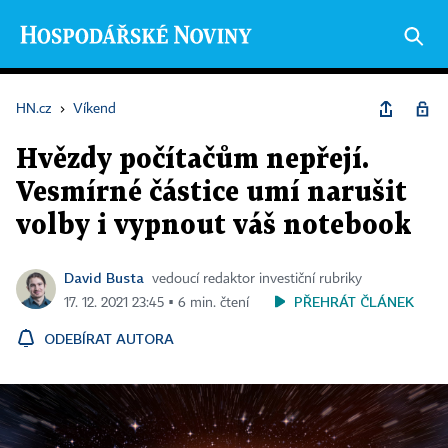
HN.cz
›
Víkend
Hvězdy počítačům nepřejí.
Vesmírné částice umí narušit
volby i vypnout váš notebook
David Busta
vedoucí redaktor investiční rubriky
PŘEHRÁT ČLÁNEK
17. 12. 2021 23:45 ▪ 6 min. čtení
ODEBÍRAT AUTORA