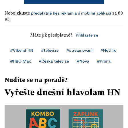
Nebo zkuste
za 80
předplatné bez reklam a s mobilní aplikací
Kč.
Máte již předplatné?
Přihlaste se
#Víkend HN
#televize
#streamování
#Netflix
#HBO Max
#Česká televize
#Nova
#Prima
Nudíte se na poradě?
Vyřešte dnešní hlavolam HN