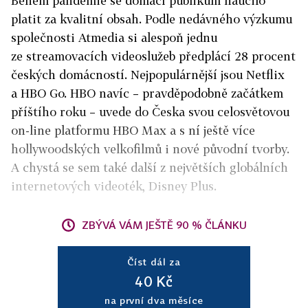
Během pandemie se domácí publikum naučilo
platit za kvalitní obsah. Podle nedávného výzkumu
společnosti Atmedia si alespoň jednu
ze streamovacích videoslužeb předplácí 28 procent
českých domácností. Nejpopulárnější jsou Netflix
a HBO Go. HBO navíc – pravděpodobně začátkem
příštího roku – uvede do Česka svou celosvětovou
on-line platformu HBO Max a s ní ještě více
hollywoodských velkofilmů i nové původní tvorby.
A chystá se sem také další z největších globálních
internetových videoték, Disney Plus.
ZBÝVÁ VÁM JEŠTĚ 90 % ČLÁNKU
Číst dál za
40 Kč
na první dva měsíce