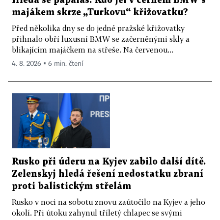
Hledá se papaláš. Kdo jel v černém BMW s
majákem skrze „Turkovu“ křižovatku?
Před několika dny se do jedné pražské křižovatky
přihnalo obří luxusní BMW se začerněnými skly a
blikajícím majáčkem na střeše. Na červenou...
4. 8. 2026 ▪ 6 min. čtení
Rusko při úderu na Kyjev zabilo další dítě.
Zelenskyj hledá řešení nedostatku zbraní
proti balistickým střelám
Rusko v noci na sobotu znovu zaútočilo na Kyjev a jeho
okolí. Při útoku zahynul tříletý chlapec se svými