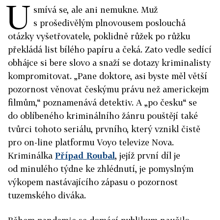
U
smívá se, ale ani nemukne. Muž
s prošedivělým plnovousem poslouchá
otázky vyšetřovatele, poklidně růžek po růžku
překládá list bílého papíru a čeká. Zato vedle sedící
obhájce si bere slovo a snaží se dotazy kriminalisty
kompromitovat. „Pane doktore, asi byste měl větší
pozornost věnovat českýmu právu než americkejm
filmům,“ poznamenává detektiv. A „po česku“ se
do oblíbeného kriminálního žánru pouštějí také
tvůrci tohoto seriálu, prvního, který vznikl čistě
pro on-line platformu Voyo televize Nova.
Kriminálka
Případ Roubal
, jejíž první díl je
od minulého týdne ke zhlédnutí, je pomyslným
výkopem nastávajícího zápasu o pozornost
tuzemského diváka.