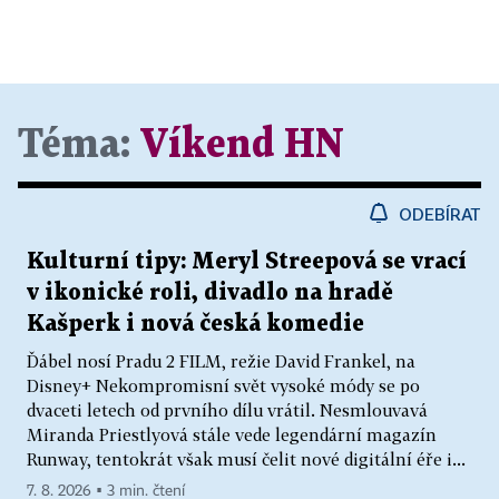
Téma:
Víkend HN
ODEBÍRAT
Kulturní tipy: Meryl Streepová se vrací
v ikonické roli, divadlo na hradě
Kašperk i nová česká komedie
Ďábel nosí Pradu 2 FILM, režie David Frankel, na
Disney+ Nekompromisní svět vysoké módy se po
dvaceti letech od prvního dílu vrátil. Nesmlouvavá
Miranda Priestlyová stále vede legendární magazín
Runway, tentokrát však musí čelit nové digitální éře i...
7. 8. 2026 ▪ 3 min. čtení