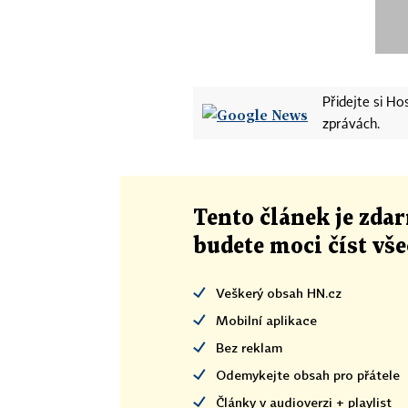
Přidejte si H
zprávách.
Tento článek
je
zdar
budete moci číst vš
Veškerý obsah HN.cz
Mobilní aplikace
Bez reklam
Odemykejte obsah pro přátele
Články v audioverzi + playlist