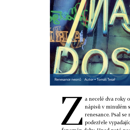
Renesance neonů
Autor ▪
Tomáš Tesař
Z
a necelé dva roky o
nápisů v minulém s
renesance. Psal se 
podezřele vypadajíc