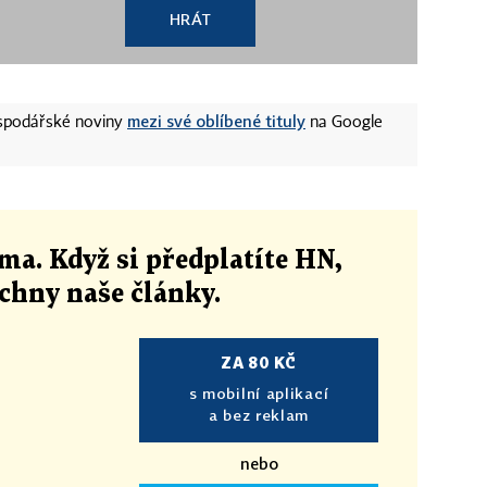
HRÁT
mezi své oblíbené tituly
ospodářské noviny
na Google
ma. Když si předplatíte HN,
echny naše články
.
ZA 80 KČ
s mobilní aplikací
a bez reklam
nebo