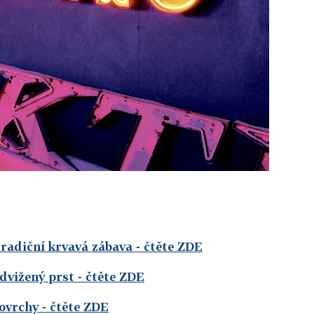
radiční krvavá zábava
- čtěte ZDE
dvižený prst
- čtěte ZDE
ovrchy
- čtěte ZDE