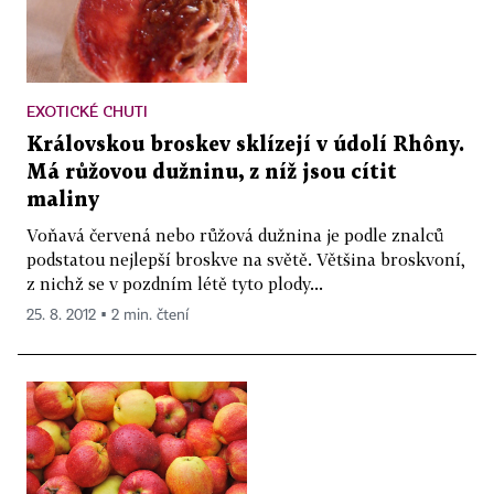
EXOTICKÉ CHUTI
Královskou broskev sklízejí v údolí Rhôny.
Má růžovou dužninu, z níž jsou cítit
maliny
Voňavá červená nebo růžová dužnina je podle znalců
podstatou nejlepší broskve na světě. Většina broskvoní,
z nichž se v pozdním létě tyto plody...
25. 8. 2012 ▪ 2 min. čtení