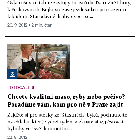
Oskerušovice táhne zástupy turistů do Tvarožné Lhoty,
k Peškovým do Bojkovic zase jezdí sadaři pro sazenice
kdouloní. Starodávné druhy ovoce se...
20. 9. 2012 ▪ 2 min. čtení
FOTOGALERIE
Chcete kvalitní maso, ryby nebo pečivo?
Poradíme vám, kam pro ně v Praze zajít
Zajděte si pro steaky ze "šťastných" býků, pochutnejte
na chlebu, který vydrží týden, a zkuste si vypěstovat
bylinky ve "své" komunitní...
22. 8. 2012