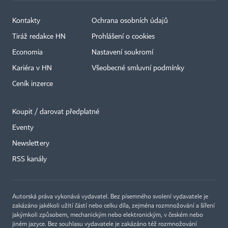
Kontakty
Ochrana osobních údajů
Tiráž redakce HN
Prohlášení o cookies
Economia
Nastavení soukromí
Kariéra v HN
Všeobecné smluvní podmínky
Ceník inzerce
Koupit / darovat předplatné
Eventy
×
Newslettery
RSS kanály
Autorská práva vykonává vydavatel. Bez písemného svolení vydavatele je
zakázáno jakékoli užití částí nebo celku díla, zejména rozmnožování a šíření
jakýmkoli způsobem, mechanickým nebo elektronickým, v českém nebo
jiném jazyce. Bez souhlasu vydavatele je zakázáno též rozmnožování