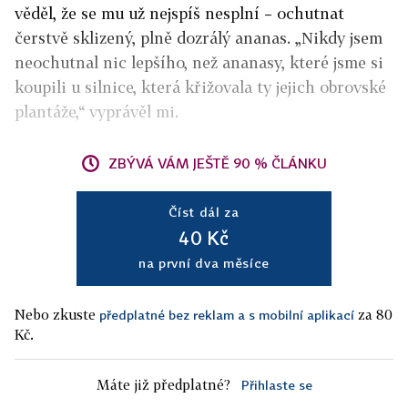
věděl, že se mu už nejspíš nesplní – ochutnat
čerstvě sklizený, plně dozrálý ananas. „Nikdy jsem
neochutnal nic lepšího, než ananasy, které jsme si
koupili u silnice, která křižovala ty jejich obrovské
plantáže,“ vyprávěl mi.
ZBÝVÁ VÁM JEŠTĚ 90 % ČLÁNKU
Číst dál za
40 Kč
na první dva měsíce
Nebo zkuste
za 80
předplatné bez reklam a s mobilní aplikací
Kč.
Máte již předplatné?
Přihlaste se