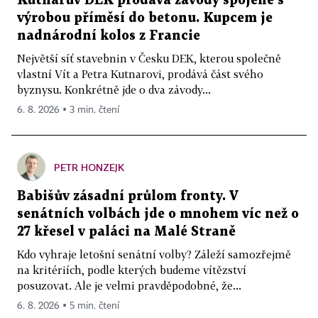
Kutnarův DEK prodává závody spojené s
výrobou příměsí do betonu. Kupcem je
nadnárodní kolos z Francie
Největší síť stavebnin v Česku DEK, kterou společně
vlastní Vít a Petra Kutnarovi, prodává část svého
byznysu. Konkrétně jde o dva závody...
6. 8. 2026 ▪ 3 min. čtení
PETR HONZEJK
Babišův zásadní průlom fronty. V
senátních volbách jde o mnohem víc než o
27 křesel v paláci na Malé Straně
Kdo vyhraje letošní senátní volby? Záleží samozřejmě
na kritériích, podle kterých budeme vítězství
posuzovat. Ale je velmi pravděpodobné, že...
6. 8. 2026 ▪ 5 min. čtení