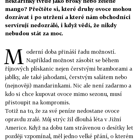
nektarinky tvrdé jako broky nebo zelené
mango? Přečtěte si, které druhy ovoce mohou
dozrávat i po utržení a které nám obchodníci
servírují nedozrálé, i když vědí, že nikdy
nebudou stát za moc.
M
oderní doba přináší řadu možností.
Například možnost zásobit se během
říjnových plískanic nejen čerstvými bramborami a
jablky, ale také jahodami, čerstvým salátem nebo
(nejnověji) mandarinkami. Nic ale není zadarmo a
kdo si chce kupovat ovoce mimo sezonu, musí
přistoupit na kompromis.
Totiž na to, že za své peníze nedostane ovoce
opravdu zralé. Můj strýc žil dlouhá léta v Jižní
Americe. Když na dobu tam strávenou o desítky let
později vzpomínal, měl jedno velké přání, o kterém