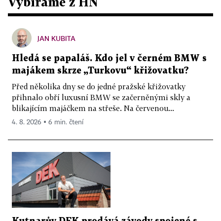
Vybíráme z HN
JAN KUBITA
Hledá se papaláš. Kdo jel v černém BMW s
majákem skrze „Turkovu“ křižovatku?
Před několika dny se do jedné pražské křižovatky
přihnalo obří luxusní BMW se začerněnými skly a
blikajícím majáčkem na střeše. Na červenou...
4. 8. 2026 ▪ 6 min. čtení