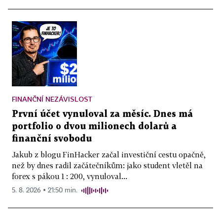
FINANČNÍ NEZÁVISLOST
První účet vynuloval za měsíc. Dnes má
portfolio o dvou milionech dolarů a
finanční svobodu
Jakub z blogu FinHacker začal investiční cestu opačně,
než by dnes radil začátečníkům: jako student vletěl na
forex s pákou 1 : 200, vynuloval...
5. 8. 2026 ▪ 21:50 min.