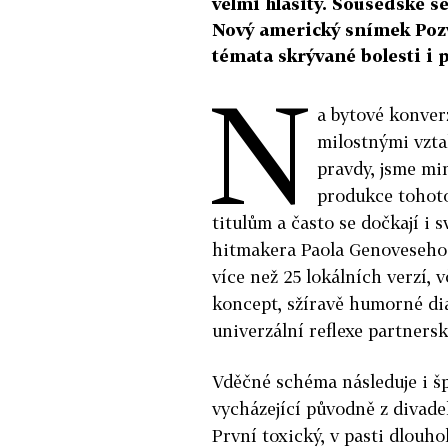
velmi hlasitý. Sousedské s
Nový americký snímek Pozv
témata skrývané bolesti i 
N
a bytové konver
milostnými vzta
pravdy, jsme mi
produkce tohoto
titulům a často se dočkají 
hitmakera Paola Genoveseho s
více než 25 lokálních verzí,
koncept, sžíravě humorné di
univerzální reflexe partners
Vděčné schéma následuje i š
vycházející původně z divade
První toxický, v pasti dlouho