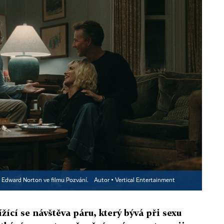
a Edward Norton ve filmu Pozvání.
Autor ▪
Vertical Entertainment
žící se návštěva páru, který bývá při sexu