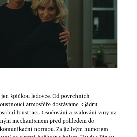
je jen špičkou ledovce. Od povrchních
houstnoucí atmosféře dostáváme k jádru
osobní frustraci. Osočování a svalování viny na
anným mechanismem před pohledem do
ou komunikační normou. Za jízlivým humorem