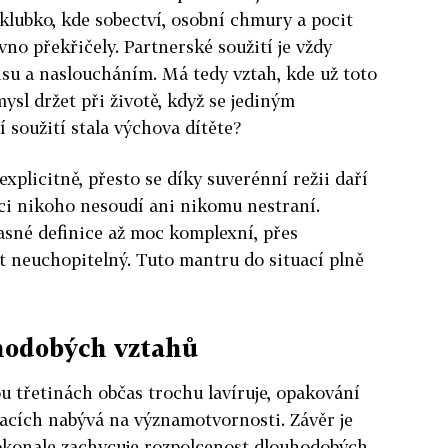
klubko, kde sobectví, osobní chmury a pocit
ávno překřičely. Partnerské soužití je vždy
u a nasloucháním. Má tedy vztah, kde už toto
mysl držet při životě, když se jediným
soužití stala výchova dítěte?
xplicitně, přesto se díky suverénní režii daří
ci nikoho nesoudí ani nikomu nestraní.
jasné definice až moc komplexní, přes
át neuchopitelný. Tuto mantru do situací plně
hodobých vztahů
u třetinách občas trochu lavíruje, opakování
uacích nabývá na významotvornosti. Závěr je
okonale zachycuje rozpolcenost dlouhodobých