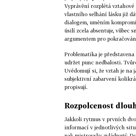
Vyprávění rozplétá vztahové 
vlastního selhání lásku již d
dialogem, uměním kompromis
úsilí zcela absentuje, vůbec s
argumentem pro pokračování 
Problematika je představena e
udržet punc nedbalosti. Tvůr
Uvědomují si, že vztah je na 
subjektivní zabarvení kolikr
propisují.
Rozpolcenost dlou
Jakkoli rytmus v prvních dvo
informací v jednotlivých sit
pak mistrovsky zvládnutý. D