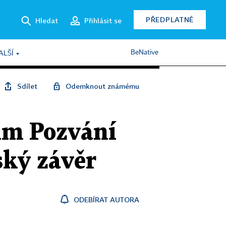
PŘEDPLATNÉ
Hledat
Přihlásit se
BeNative
ALŠÍ
Sdílet
Odemknout známému
ilm Pozvání
ský závěr
ODEBÍRAT AUTORA