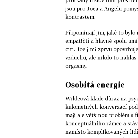
protkaným slovními přestřel
jsou pro Joea a Angelu pomy
kontrastem.
Připomínají jim, jaké to bylo
empatičtí a hlavně spolu umí 
cítí. Joe jimi zprvu opovrhuje
vzduchu, ale nikdo to nahlas
orgasmy.
Osobitá energie
Wildeová klade důraz na psy
kulometných konverzací pod
mají ale většinou problém s
konceptuálního rámce a stáva
namísto komplikovaných lidí z