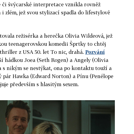
či švýcarské interpretace vznikla rovněž
zlém, jež svou stylizací spadla do lifestylově
ovala režisérka a herečka Olivia Wildeová, jež
kou teenagerovskou komedii Šprtky to chtěj
hriller z USA 50. let To nic, drahá.
Pozvání
í hádkou Joea (Seth Rogen) a Angely (Olivia
a s nikým se nestýkat, ona po kontaktu touží a
ý pár Hawka (Edward Norton) a Pínu (Penélope
ojuje především s hlasitým sexem.