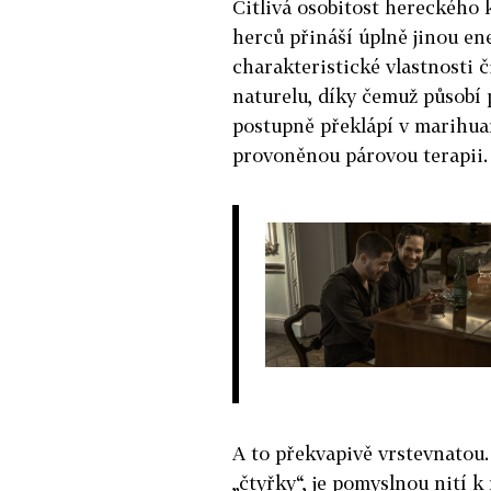
Citlivá osobitost hereckého 
herců přináší úplně jinou en
charakteristické vlastnosti č
naturelu, díky čemuž působí 
postupně překlápí v marihua
provoněnou párovou terapii
A to překvapivě vrstevnatou.
„čtyřky“, je pomyslnou nití