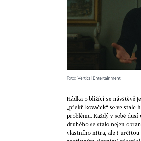
Foto: Vertical Entertainment
Hádka o blížící se návštěvě 
„překřikovaček“ se ve stále 
problému. Každý v sobě dusí 
druhého se stalo nejen obr
vlastního nitra, ale i určit