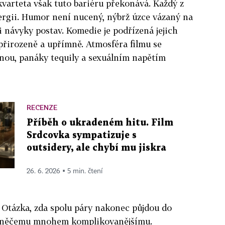
kvarteta však tuto bariéru překonává. Každý z
ergii. Humor není nucený, nýbrž úzce vázaný na
i návyky postav. Komedie je podřízená jejich
přirozeně a upřímně. Atmosféra filmu se
nou, panáky tequily a sexuálním napětím
.
RECENZE
Příběh o ukradeném hitu. Film
Srdcovka sympatizuje s
outsidery, ale chybí mu jiskra
26. 6. 2026 ▪ 5 min. čtení
 Otázka, zda spolu páry nakonec půjdou do
 k něčemu mnohem komplikovanějšímu.