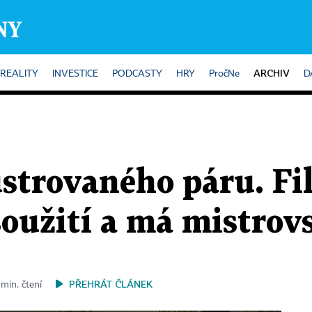
ARCHIV
REALITY
INVESTICE
PODCASTY
HRY
PročNe
D
ustrovaného páru. F
 soužití a má mistrov
PŘEHRÁT ČLÁNEK
min. čtení