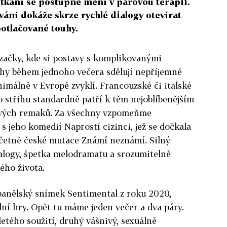
etkání se postupně mění v párovou terapii.
ání dokáže skrze rychlé dialogy otevírat
potlačované touhy.
začky, kde si postavy s komplikovanými
hy během jednoho večera sdělují nepříjemné
nimálně v Evropě zvyklí. Francouzské či italské
 střihu standardně patří k těm nejoblíbenějším
i svých remaků. Za všechny vzpomeňme
 jeho komedií Naprostí cizinci, jež se dočkala
 včetně české mutace Známí neznámí. Silný
alogy, špetka melodramatu a srozumitelně
kého života.
panělský snímek Sentimental z roku 2020,
lní hry. Opět tu máme jeden večer a dva páry.
letého soužití, druhý vášnivý, sexuálně