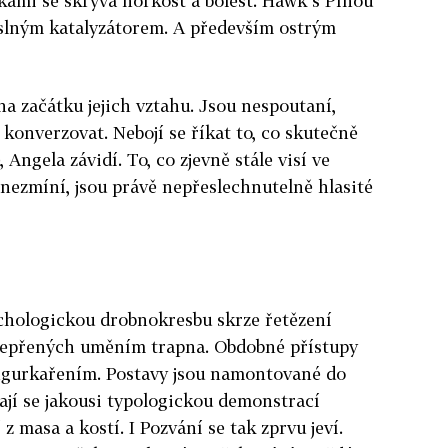
kami se skrývá hořkost a bolest. Hawk s Pínou
slným katalyzátorem. A především ostrým
 na začátku jejich vztahu. Jsou nespoutaní,
konverzovat. Nebojí se říkat to, co skutečně
, Angela závidí. To, co zjevně stále visí ve
 nezmíní, jsou právě nepřeslechnutelně hlasité
chologickou drobnokresbu skrze řetězení
epřených uměním trapna. Obdobné přístupy
 figurkařením. Postavy jsou namontované do
jí se jakousi typologickou demonstrací
 masa a kostí. I Pozvání se tak zprvu jeví.