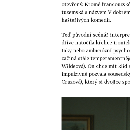
otevřený. Kromě francouzské 
tuzemská s názvem V dobrém i 
hašteřivých komedií.
Teď původní scénář interpret
dříve natočila křehce ironic
taky nebo ambiciózní psychot
začíná stále temperamentnějš
Wildeová). On chce mít klid 
impulzivně pozvala sousedsk
Cruzová), který si dvojice sp