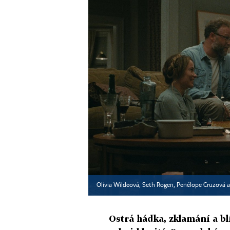
Olivia Wildeová, Seth Rogen, Penélope Cruzová 
Ostrá hádka, zklamání a blí