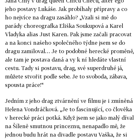
Jana Ciny v drag queen Chicu Checu, alter ego
jeho postavy Lukáše. Jak probíhaly přípravy a co
ho nejvíce na dragu zasáhlo? „Vzali si mě do
parády choreografka Eliška Soukupová a Karel
Vladyka alias Just Karen. Pak jsme začali pracovat
a na konci našeho společného týdne jsem se do
dragu zamiloval… Je to podobné herecké proměně,
ale tam je postava daná a vy k ní hledáte vlastní
cestu. Tady si postavu, drag, své superdruhé já,
můžete stvořit podle sebe. Je to svoboda, zábava,
spousta práce!“
Jedním z jeho drag ztvárnění ve filmu je i zmíněná
Helena Vondráčková. „Je to fascinující, co člověka
v herecké práci potká. Když jsem se jako malý díval
na Šíleně smutnou princeznu, nenapadlo mě, že
jednou budu hrát na divadle postavu Vaška, že si