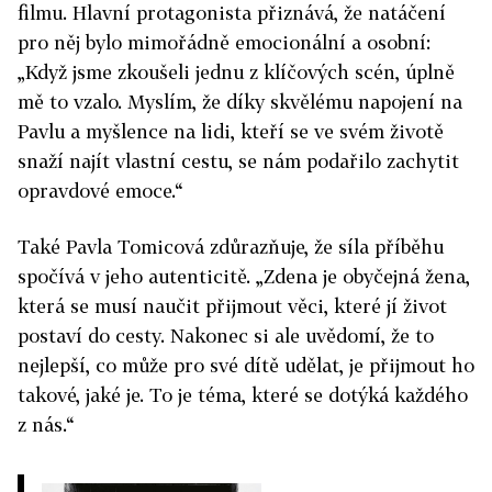
filmu. Hlavní protagonista
přiznává, že natáčení
pro něj bylo mimořádně emocionální a osobní:
„Kdy
ž jsme zkoušeli jednu z klíčových scén, úplně
mě to vzalo. Myslím, že díky skvělému napojení na
Pavlu a myšlence na lidi, kteří se ve svém životě
snaží najít vlastní cestu, se nám podařilo zachytit
opravdové emoce.“
Také Pavla Tomicová zdůrazňuje, že síla příběhu
spočívá v jeho autenticitě. „Zdena je obyčejná žena,
která se musí naučit přijmout věci, které jí život
postaví do cesty. Nakonec si ale uvědomí, že to
nejlepší, co může pro své dítě udělat, je přijmout ho
takové, jaké je. To je téma, které se dotýká každého
z nás.“