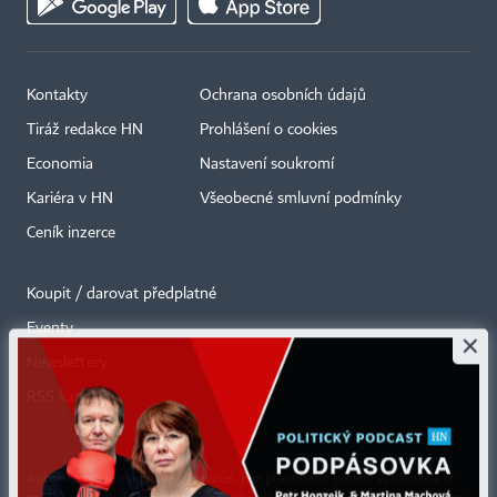
Kontakty
Ochrana osobních údajů
Tiráž redakce HN
Prohlášení o cookies
Economia
Nastavení soukromí
Kariéra v HN
Všeobecné smluvní podmínky
Ceník inzerce
Koupit / darovat předplatné
Eventy
×
Newslettery
RSS kanály
Autorská práva vykonává vydavatel. Bez písemného svolení vydavatele je