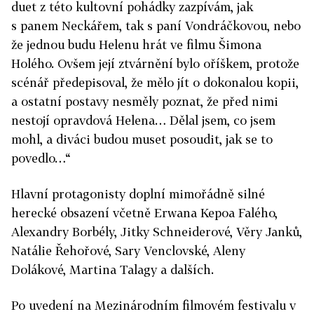
duet z této kultovní pohádky zazpívám, jak
s panem Neckářem, tak s paní Vondráčkovou, nebo
že jednou budu Helenu hrát ve filmu Šimona
Holého. Ovšem její ztvárnění bylo oříškem, protože
scénář předepisoval, že mělo jít o dokonalou kopii,
a ostatní postavy nesměly poznat, že před nimi
nestojí opravdová Helena… Dělal jsem, co jsem
mohl, a diváci budou muset posoudit, jak se to
povedlo…“
Hlavní protagonisty doplní mimořádně silné
herecké obsazení včetně Erwana Kepoa Falého,
Alexandry Borbély, Jitky Schneiderové, Věry Janků,
Natálie Řehořové, Sary Venclovské, Aleny
Dolákové, Martina Talagy a dalších.
Po uvedení na Mezinárodním filmovém festivalu v