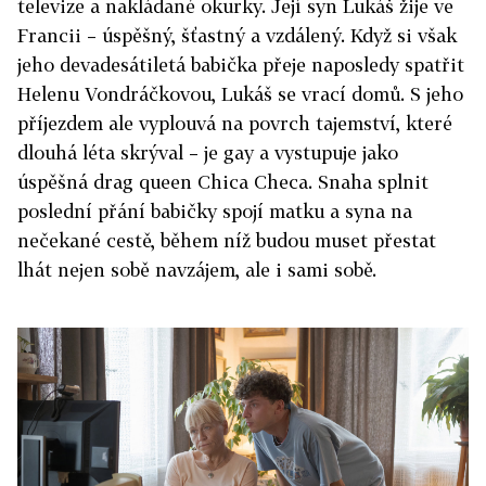
televize a nakládané okurky. Její syn Lukáš žije ve
Francii – úspěšný, šťastný a vzdálený. Když si však
jeho devadesátiletá babička přeje naposledy spatřit
Helenu Vondráčkovou, Lukáš se vrací domů. S jeho
příjezdem ale vyplouvá na povrch tajemství, které
dlouhá léta skrýval – je gay a vystupuje jako
úspěšná drag queen Chica Checa. Snaha splnit
poslední přání babičky spojí matku a syna na
nečekané cestě, během níž budou muset přestat
lhát nejen sobě navzájem, ale i sami sobě.