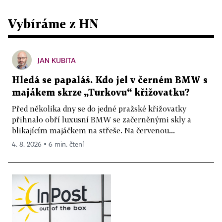
Vybíráme z HN
JAN KUBITA
Hledá se papaláš. Kdo jel v černém BMW s
majákem skrze „Turkovu“ křižovatku?
Před několika dny se do jedné pražské křižovatky
přihnalo obří luxusní BMW se začerněnými skly a
blikajícím majáčkem na střeše. Na červenou...
4. 8. 2026 ▪ 6 min. čtení