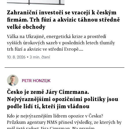
Zahraniční investoři se vracejí k českým
firmám. Trh fúzí a akvizic táhnou středně
velké obchody
Válka na Ukrajině, energetická krize a prostředí
vyšších úrokových sazeb v posledních letech tlumily
trh fúzí a akvizic ve střední Evropě....
10. 8. 2026 ▪ 3 min. čtení
PETR HONZEJK
Česko je země Járy Cimrmana.
Nejvýraznějšími opozičními politiky jsou
podle lidí ti, kteří jim vládnou
Kdo je nejvýraznějším lídrem opozice v Česku?
Průzkum agentury NMS přinesl výsledky, ze kterých by
měl jistě radost Jára Cimrman. Na prvním...