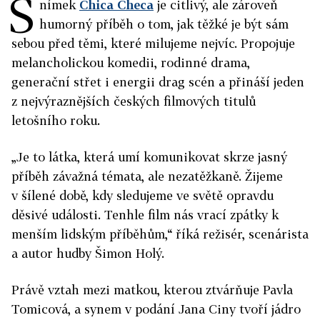
S
nímek
Chica Checa
je citlivý, ale zároveň
humorný příběh o tom, jak těžké je být sám
sebou před těmi, které milujeme nejvíc. Propojuje
melancholickou komedii, rodinné drama,
generační střet i energii drag scén a přináší jeden
z nejvýraznějších českých filmových titulů
letošního roku.
„Je to látka, která umí komunikovat skrze jasný
příběh závažná témata, ale nezatěžkaně. Žijeme
v šílené době, kdy sledujeme ve světě opravdu
děsivé události. Tenhle film nás vrací zpátky k
menším lidským příběhům,“ říká režisér, scenárista
a autor hudby
Šimon Holý
.
Právě vztah mezi matkou, kterou ztvárňuje
Pavla
Tomicová
, a synem v podání
Jana Ciny
tvoří jádro