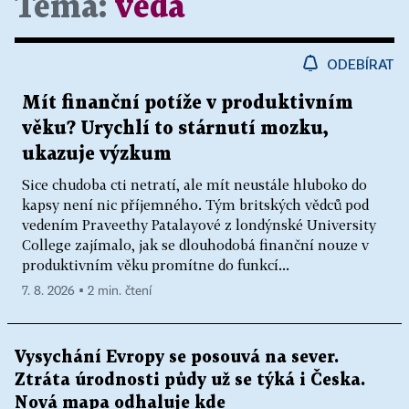
Téma:
věda
ODEBÍRAT
Mít finanční potíže v produktivním
věku? Urychlí to stárnutí mozku,
ukazuje výzkum
Sice chudoba cti netratí, ale mít neustále hluboko do
kapsy není nic příjemného. Tým britských vědců pod
vedením Praveethy Patalayové z londýnské University
College zajímalo, jak se dlouhodobá finanční nouze v
produktivním věku promítne do funkcí...
7. 8. 2026 ▪ 2 min. čtení
Vysychání Evropy se posouvá na sever.
Ztráta úrodnosti půdy už se týká i Česka.
Nová mapa odhaluje kde