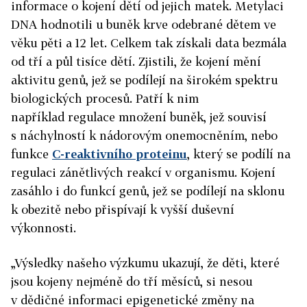
informace o kojení dětí od jejich matek. Metylaci
DNA hodnotili u buněk krve odebrané dětem ve
věku pěti a 12 let. Celkem tak získali data bezmála
od tří a půl tisíce dětí. Zjistili, že kojení mění
aktivitu genů, jež se podílejí na širokém spektru
biologických procesů. Patří k nim
například regulace množení buněk, jež souvisí
s náchylností k nádorovým onemocněním, nebo
funkce
C-reaktivního proteinu
, který se podílí na
regulaci zánětlivých reakcí v organismu. Kojení
zasáhlo i do funkcí genů, jež se podílejí na sklonu
k obezitě nebo přispívají k vyšší duševní
výkonnosti.
„Výsledky našeho výzkumu ukazují, že děti, které
jsou kojeny nejméně do tří měsíců, si nesou
v dědičné informaci epigenetické změny na