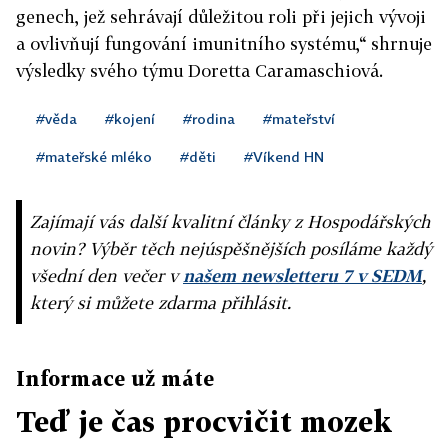
genech, jež sehrávají důležitou roli při jejich vývoji
a ovlivňují fungování imunitního systému,“ shrnuje
výsledky svého týmu Doretta Caramaschiová.
#věda
#kojení
#rodina
#mateřství
#mateřské mléko
#děti
#Víkend HN
Zajímají vás další kvalitní články z Hospodářských
novin? Výběr těch nejúspěšnějších posíláme každý
všední den večer v
našem newsletteru 7 v SEDM
,
který si můžete zdarma přihlásit.
Informace už máte
Teď je čas procvičit mozek