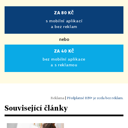
ZA 80 KČ
s mobilní aplikací
a bez reklam
nebo
ZA 40 KČ
bez mobilní aplikace
a s reklamou
|
Předplatné HN+ je zcela bez reklam.
Související články