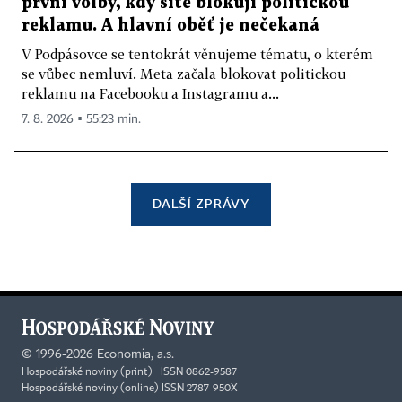
první volby, kdy sítě blokují politickou
reklamu. A hlavní oběť je nečekaná
V Podpásovce se tentokrát věnujeme tématu, o kterém
se vůbec nemluví. Meta začala blokovat politickou
reklamu na Facebooku a Instagramu a...
7. 8. 2026 ▪ 55:23 min.
DALŠÍ ZPRÁVY
©
1996-2026
Economia, a.s.
Hospodářské noviny (print) ISSN 0862-9587
Hospodářské noviny (online) ISSN 2787-950X