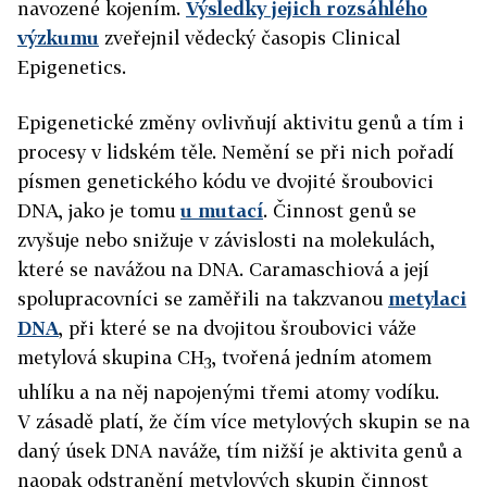
navozené kojením.
Výsledky jejich rozsáhlého
výzkumu
zveřejnil vědecký časopis Clinical
Epigenetics.
Epigenetické změny ovlivňují aktivitu genů a tím i
procesy v lidském těle. Nemění se při nich pořadí
písmen genetického kódu ve dvojité šroubovici
DNA, jako je tomu
u mutací
. Činnost genů se
zvyšuje nebo snižuje v závislosti na molekulách,
které se navážou na DNA. Caramaschiová a její
spolupracovníci se zaměřili na takzvanou
metylaci
DNA
, při které se na dvojitou šroubovici váže
metylová skupina CH
, tvořená jedním atomem
3
uhlíku a na něj napojenými třemi atomy vodíku.
V zásadě platí, že čím více metylových skupin se na
daný úsek DNA naváže, tím nižší je aktivita genů a
naopak odstranění metylových skupin činnost