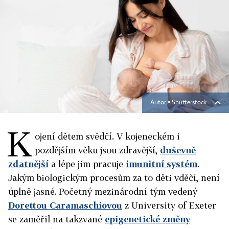
Autor ▪
Shutterstock
K
ojení dětem svědčí. V kojeneckém i
pozdějším věku jsou zdravější,
duševně
zdatnější
a lépe jim pracuje
imunitní systém
.
Jakým biologickým procesům za to děti vděčí, není
úplně jasné. Početný mezinárodní tým vedený
Dorettou Caramaschiovou
z University of Exeter
se zaměřil na takzvané
epigenetické změny