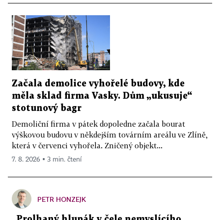
Začala demolice vyhořelé budovy, kde
měla sklad firma Vasky. Dům „ukusuje“
stotunový bagr
Demoliční firma v pátek dopoledne začala bourat
výškovou budovu v někdejším továrním areálu ve Zlíně,
která v červenci vyhořela. Zničený objekt...
7. 8. 2026 ▪ 3 min. čtení
PETR HONZEJK
„Prolhaný hlupák v čele nemyslícího