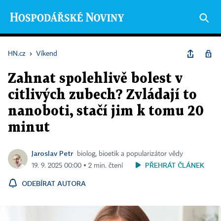
HN.cz
›
Víkend
Zahnat spolehlivě bolest v
citlivých zubech? Zvládají to
nanoboti, stačí jim k tomu 20
minut
Jaroslav Petr
biolog, bioetik a popularizátor vědy
PŘEHRÁT ČLÁNEK
19. 9. 2025 00:00 ▪ 2 min. čtení
ODEBÍRAT AUTORA