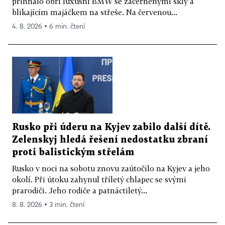
přihnalo obří luxusní BMW se začerněnými skly a
blikajícím majáčkem na střeše. Na červenou...
4. 8. 2026 ▪ 6 min. čtení
Rusko při úderu na Kyjev zabilo další dítě.
Zelenskyj hledá řešení nedostatku zbraní
proti balistickým střelám
Rusko v noci na sobotu znovu zaútočilo na Kyjev a jeho
okolí. Při útoku zahynul tříletý chlapec se svými
prarodiči. Jeho rodiče a patnáctiletý...
8. 8. 2026 ▪ 3 min. čtení