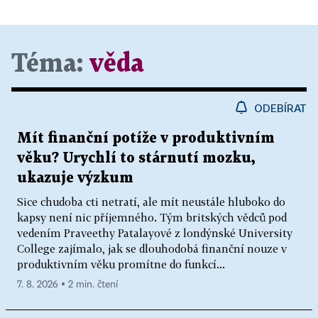
Téma:
věda
ODEBÍRAT
Mít finanční potíže v produktivním
věku? Urychlí to stárnutí mozku,
ukazuje výzkum
Sice chudoba cti netratí, ale mít neustále hluboko do
kapsy není nic příjemného. Tým britských vědců pod
vedením Praveethy Patalayové z londýnské University
College zajímalo, jak se dlouhodobá finanční nouze v
produktivním věku promítne do funkcí...
7. 8. 2026 ▪ 2 min. čtení