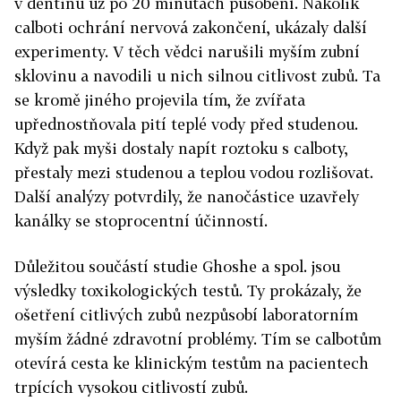
v dentinu už po 20 minutách působení. Nakolik
calboti ochrání nervová zakončení, ukázaly další
experimenty. V těch vědci narušili myším zubní
sklovinu a navodili u nich silnou citlivost zubů. Ta
se kromě jiného projevila tím, že zvířata
upřednostňovala pití teplé vody před studenou.
Když pak myši dostaly napít roztoku s calboty,
přestaly mezi studenou a teplou vodou rozlišovat.
Další analýzy potvrdily, že nanočástice uzavřely
kanálky se stoprocentní účinností.
Důležitou součástí studie Ghoshe a spol. jsou
výsledky toxikologických testů. Ty prokázaly, že
ošetření citlivých zubů nezpůsobí laboratorním
myším žádné zdravotní problémy. Tím se calbotům
otevírá cesta ke klinickým testům na pacientech
trpících vysokou citlivostí zubů.