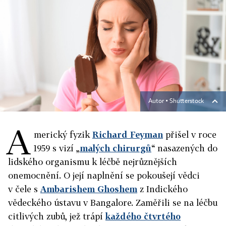
Autor ▪
Shutterstock
A
merický fyzik
Richard Feyman
přišel v roce
1959 s vizí „
malých chirurgů
“ nasazených do
lidského organismu k léčbě nejrůznějších
onemocnění. O její naplnění se pokoušejí vědci
v čele s
Ambarishem Ghoshem
z Indického
vědeckého ústavu v Bangalore. Zaměřili se na léčbu
citlivých zubů, jež trápí
každého čtvrtého