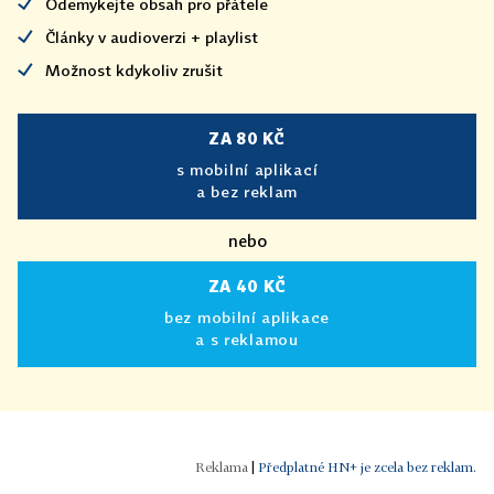
Odemykejte obsah pro přátele
Články v audioverzi + playlist
Možnost kdykoliv zrušit
ZA 80 KČ
s mobilní aplikací
a bez reklam
nebo
ZA 40 KČ
bez mobilní aplikace
a s reklamou
|
Předplatné HN+ je zcela bez reklam.