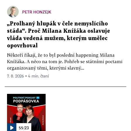
PETR HONZEJK
„Prolhaný hlupák v čele nemyslícího
stáda“. Proč Milana Knížáka oslavuje
vláda vedená mužem, kterým umělec
opovrhoval
Někteří říkají, že to byl poslední happening Milana
Knížáka. A něco na tom je. Pohřeb se státními poctami
organizovaný těmi, kterými slavný...
7. 8. 2026 ▪ 4 min. čtení
55:23