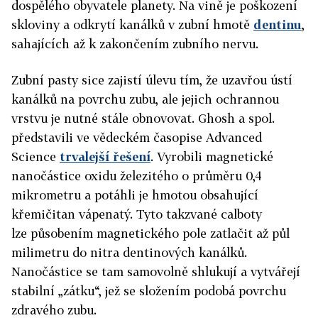
dospělého obyvatele planety. Na vině je poškození
skloviny a odkrytí kanálků v zubní hmotě
dentinu
,
sahajících až k zakončením zubního nervu.
Zubní pasty sice zajistí úlevu tím, že uzavřou ústí
kanálků na povrchu zubu, ale jejich ochrannou
vrstvu je nutné stále obnovovat. Ghosh a spol.
představili ve vědeckém časopise Advanced
Science
trvalejší řešení
. Vyrobili magnetické
nanočástice oxidu železitého o průměru 0,4
mikrometru a potáhli je hmotou obsahující
křemičitan vápenatý. Tyto takzvané calboty
lze působením magnetického pole zatlačit až půl
milimetru do nitra dentinových kanálků.
Nanočástice se tam samovolně shlukují a vytvářejí
stabilní „zátku“, jež se složením podobá povrchu
zdravého zubu.