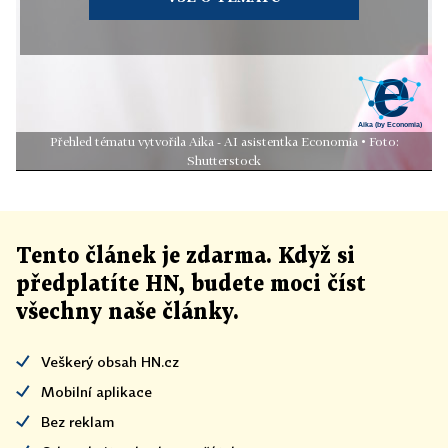
Přehled tématu vytvořila Aika - AI asistentka Economia • Foto:
Shutterstock
Tento článek
je
zdarma. Když si
předplatíte HN, budete moci číst
všechny naše články
.
Veškerý obsah HN.cz
Mobilní aplikace
Bez reklam