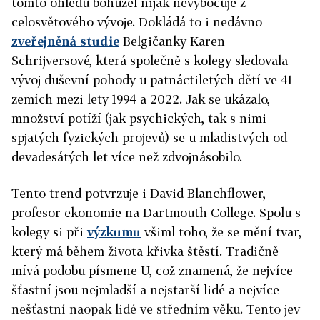
tomto ohledu bohužel nijak nevybočuje z
celosvětového vývoje. Dokládá to i nedávno
zveřejně
ná studie
Belgičanky Karen
Schrijversové, která společně s kolegy sledovala
vývoj duševní pohody u patnáctiletých dětí ve 41
zemích mezi lety 1994 a 2022. Jak se ukázalo,
množství potíží (jak psychických, tak s nimi
spjatých fyzických projevů) se u mladistvých od
devadesátých let více než zdvojnásobilo.
Tento trend potvrzuje i David Blanchflower,
profesor ekonomie na Dartmouth College. Spolu s
kolegy si při
výzkumu
všiml toho, že se mění tvar,
který má během života křivka štěstí. Tradičně
mívá podobu písmene U, což znamená, že nejvíce
šťastní jsou nejmladší a nejstarší lidé a nejvíce
nešťastní naopak lidé ve středním věku. Tento jev