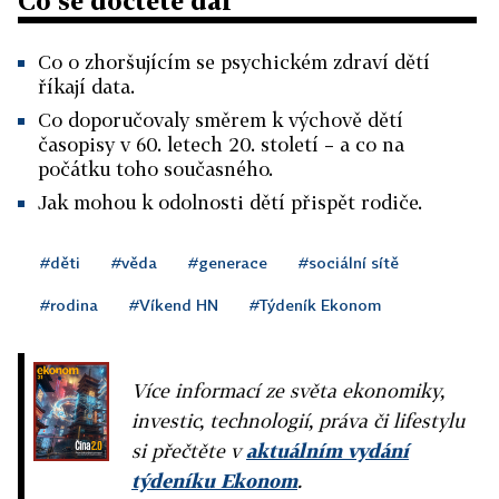
Co se dočtete dál
Co o zhoršujícím se psychickém zdraví dětí
říkají data.
Co doporučovaly směrem k výchově dětí
časopisy v 60. letech 20. století – a co na
počátku toho současného.
Jak mohou k odolnosti dětí přispět rodiče.
#děti
#věda
#generace
#sociální sítě
#rodina
#Víkend HN
#Týdeník Ekonom
Více informací ze světa ekonomiky,
investic, technologií, práva či lifestylu
si přečtěte v
aktuálním vydání
týdeníku Ekonom
.