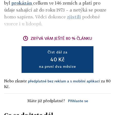
byl
prokázán
celkem ve 146 zemích a platí pro
údaje sahající až do roku 1973 – a netýká se pouze
homo sapiens. Vědci dokonce
zjistili
podobné
vzorce i u lidoopů.
ZBÝVÁ VÁM JEŠTĚ 80 % ČLÁNKU
Číst dál za
40 Kč
na první dva měsíce
Nebo zkuste
za 80
předplatné bez reklam a s mobilní aplikací
Kč.
Máte již předplatné?
Přihlaste se