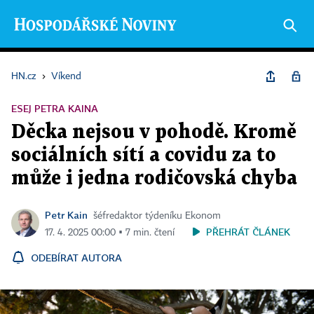
HN.cz
›
Víkend
ESEJ PETRA KAINA
Děcka nejsou v pohodě. Kromě
sociálních sítí a covidu za to
může i jedna rodičovská chyba
Petr Kain
šéfredaktor týdeníku Ekonom
PŘEHRÁT ČLÁNEK
17. 4. 2025 00:00 ▪ 7 min. čtení
ODEBÍRAT AUTORA