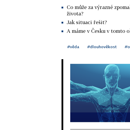
Co může za výrazné zpomal
života?
Jak situaci řešit?
A máme v Česku v tomto o
#věda
#dlouhověkost
#o