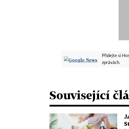
Přidejte si H
zprávách.
Související čl
J
S