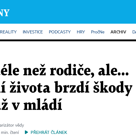
ARCHIV
REALITY
INVESTICE
PODCASTY
HRY
PročNe
D
éle než rodiče, ale...
 života brzdí škody
ž v mládí
larizátor vědy
PŘEHRÁT ČLÁNEK
 min. čtení