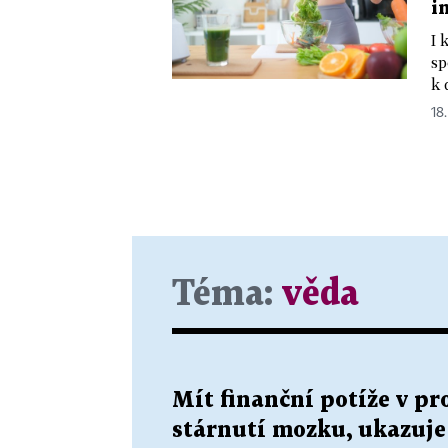
i
I 
sp
k 
18
Téma:
věda
Mít finanční potíže v p
stárnutí mozku, ukazuj