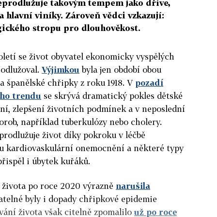
neprodlužuje takovým tempem jako dříve,
 hlavní viníky. Zároveň vědci vzkazují:
gického stropu pro dlouhověkost.
oletí se život obyvatel ekonomicky vyspělých
rodlužoval.
Výjimkou
byla jen období obou
a španělské chřipky z roku 1918. V
pozadí
ého trendu
se skrývá dramatický pokles dětské
ání, zlepšení životních podmínek a v neposlední
orob, například tuberkulózy nebo cholery.
prodlužuje život díky pokroku v léčbě
sou kardiovaskulární onemocnění a některé typy
řispěl i úbytek kuřáků.
 života po roce 2020 výrazně
narušila
atelné byly i dopady chřipkové epidemie
vání života však citelně zpomalilo
už po roce