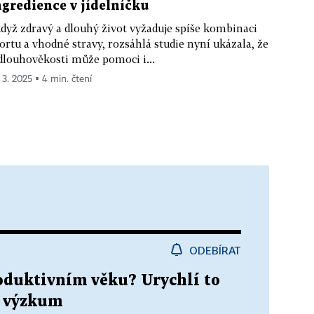
ngredience v jídelníčku
když zdravý a dlouhý život vyžaduje spíše kombinaci
ortu a vhodné stravy, rozsáhlá studie nyní ukázala, že
dlouhověkosti může pomoci i...
. 3. 2025 ▪ 4 min. čtení
ODEBÍRAT
roduktivním věku? Urychlí to
e výzkum