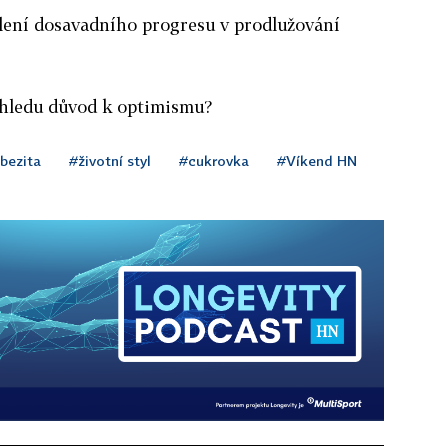
ení dosavadního progresu v prodlužování
hledu důvod k optimismu?
bezita
#životní styl
#cukrovka
#Víkend HN