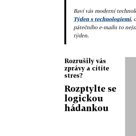
Baví vás moderní technolo
Týden s technologiemi
, 
pátečního e-mailu to nejz
týden.
Rozrušily vás
zprávy a cítíte
stres?
Rozptylte se
logickou
hádankou