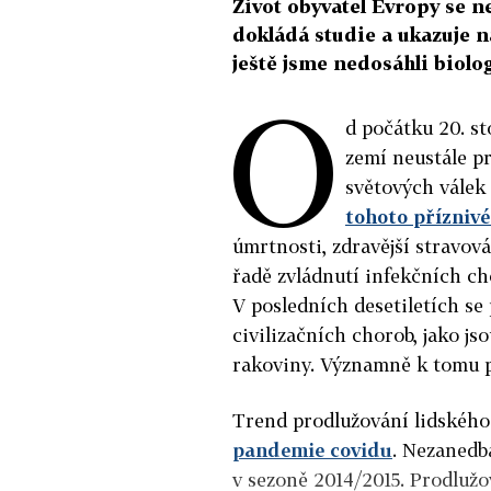
Život obyvatel Evropy se 
dokládá studie a ukazuje na
ještě jsme nedosáhli biolo
O
d počátku 20. st
zemí neustále p
světových válek 
tohoto přízniv
úmrtnosti, zdravější stravov
řadě zvládnutí infekčních ch
V posledních desetiletích se 
civilizačních chorob, jako j
rakoviny. Významně k tomu p
Trend prodlužování lidského
pandemie covidu
. Nezanedb
v sezoně 2014/2015. Prodlužo