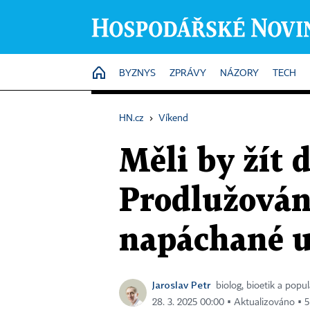
HOME
BYZNYS
ZPRÁVY
NÁZORY
TECH
HN.cz
›
Víkend
Měli by žít d
Prodlužování
napáchané u
Jaroslav Petr
biolog, bioetik a popu
28. 3. 2025 00:00 ▪ Aktualizováno ▪ 5