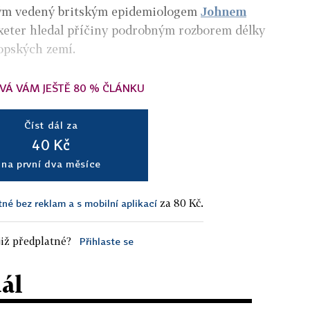
tým vedený britským epidemiologem
Johnem
xeter hledal příčiny podrobným rozborem délky
ropských zemí.
VÁ VÁM JEŠTĚ 80 % ČLÁNKU
Číst dál za
40 Kč
na první dva měsíce
za 80 Kč.
tné bez reklam a s mobilní aplikací
iž předplatné?
Přihlaste se
dál