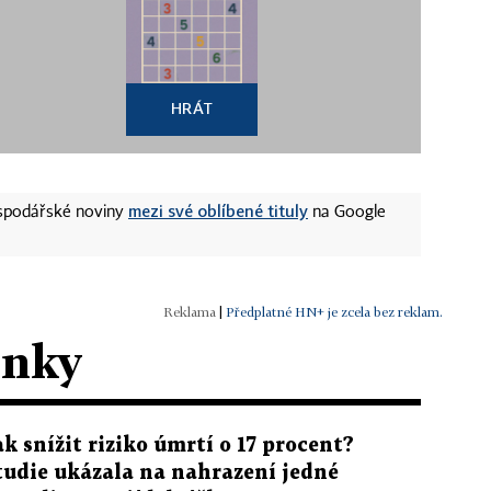
HRÁT
mezi své oblíbené tituly
ospodářské noviny
na Google
|
Předplatné HN+ je zcela bez reklam.
ánky
ak snížit riziko úmrtí o 17 procent?
tudie ukázala na nahrazení jedné