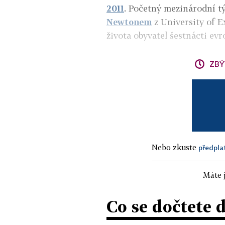
2011
. Početný mezinárodní 
Newtonem
z University of E
života obyvatel šestnácti ev
ZBÝ
Nebo zkuste
předpla
Máte j
Co se dočtete 