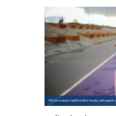
Klíč ke zvrácení nepříznivého trendu vidí experti 