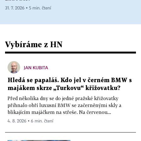
31. 7. 2026 ▪ 5 min. čtení
Vybíráme z HN
JAN KUBITA
Hledá se papaláš. Kdo jel v černém BMW s
majákem skrze „Turkovu“ křižovatku?
Před několika dny se do jedné pražské křižovatky
přihnalo obří luxusní BMW se začerněnými skly a
blikajícím majáčkem na střeše. Na červenou...
4. 8. 2026 ▪ 6 min. čtení