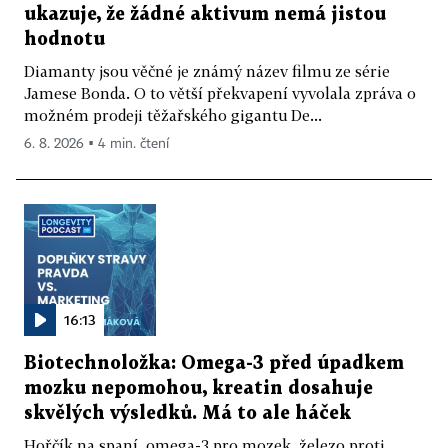
ukazuje, že žádné aktivum nemá jistou
hodnotu
Diamanty jsou věčné je známý název filmu ze série
Jamese Bonda. O to větší překvapení vyvolala zpráva o
možném prodeji těžařského gigantu De...
6. 8. 2026 ▪ 4 min. čtení
16:13
Biotechnoložka: Omega-3 před úpadkem
mozku nepomohou, kreatin dosahuje
skvělých výsledků. Má to ale háček
Hořčík na spaní, omega-3 pro mozek, železo proti