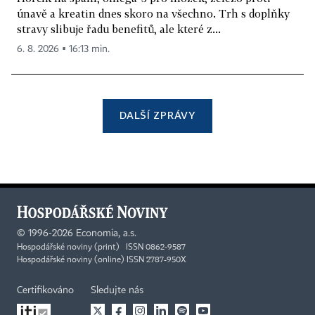
únavě a kreatin dnes skoro na všechno. Trh s doplňky
stravy slibuje řadu benefitů, ale které z...
6. 8. 2026 ▪ 16:13 min.
DALŠÍ ZPRÁVY
©
1996-2026
Economia, a.s.
Hospodářské noviny (print) ISSN 0862-9587
Hospodářské noviny (online) ISSN 2787-950X
Certifikováno
Sledujte nás