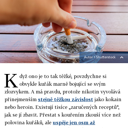
Autor ▪
Shutterstock
K
dyž ono je to tak těžké, povzdychne si
obvykle kuřák marně bojující se svým
zlozvykem. A má pravdu, protože nikotin vyvolává
přinejmenším
stejně těžkou závislost
jako kokain
nebo heroin. Existují tisíce „zaručených receptů“,
jak se jí zbavit. Přestat s kouřením zkouší více než
polovina kuřáků, ale
uspěje jen osm až