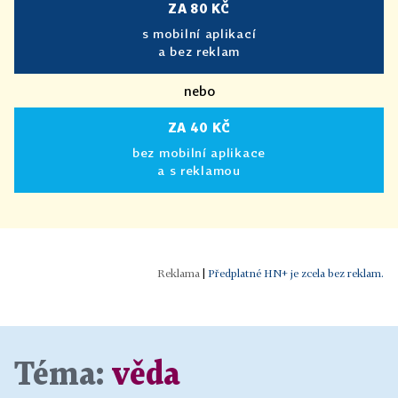
ZA 80 KČ
s mobilní aplikací
a bez reklam
nebo
ZA 40 KČ
bez mobilní aplikace
a s reklamou
|
Předplatné HN+ je zcela bez reklam.
Téma:
věda