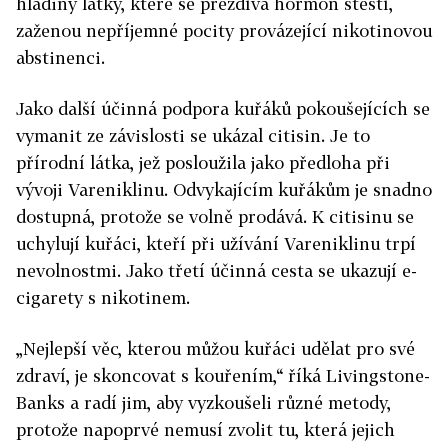
hladiny látky, které se přezdívá hormon štěstí,
zaženou nepříjemné pocity provázející nikotinovou
abstinenci.
Jako další účinná podpora kuřáků pokoušejících se
vymanit ze závislosti se ukázal citisin. Je to
přírodní látka, jež posloužila jako předloha při
vývoji Vareniklinu. Odvykajícím kuřákům je snadno
dostupná, protože se volně prodává. K citisinu se
uchylují kuřáci, kteří při užívání Vareniklinu trpí
nevolnostmi. Jako třetí účinná cesta se ukazují e-
cigarety s nikotinem.
„Nejlepší věc, kterou můžou kuřáci udělat pro své
zdraví, je skoncovat s kouřením,“ říká Livingstone-
Banks a radí jim, aby vyzkoušeli různé metody,
protože napoprvé nemusí zvolit tu, která jejich