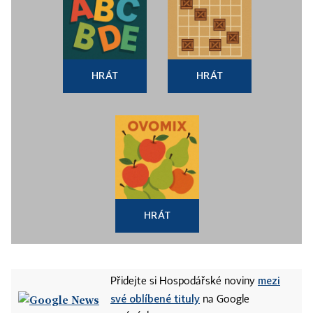
HRÁT
HRÁT
HRÁT
mezi
Přidejte si Hospodářské noviny
své oblíbené tituly
na Google