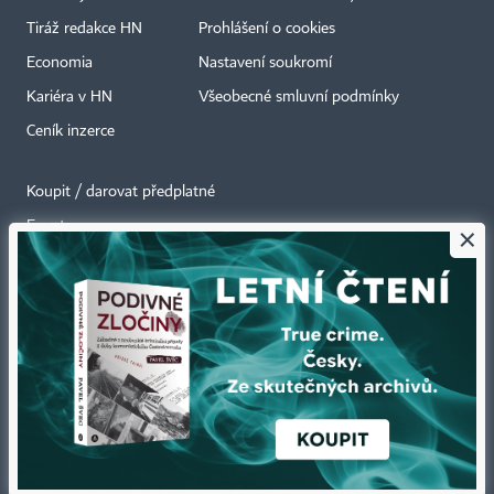
Tiráž redakce HN
Prohlášení o cookies
Economia
Nastavení soukromí
Kariéra v HN
Všeobecné smluvní podmínky
Ceník inzerce
Koupit / darovat předplatné
Eventy
×
Newslettery
RSS kanály
Autorská práva vykonává vydavatel. Bez písemného svolení vydavatele je
zakázáno jakékoli užití částí nebo celku díla, zejména rozmnožování a šíření
jakýmkoli způsobem, mechanickým nebo elektronickým, v českém nebo
jiném jazyce. Bez souhlasu vydavatele je zakázáno též rozmnožování
obsahu pro účely automatizované analýzy textů nebo dat
podle ustanovení § 39c autorského zákona.