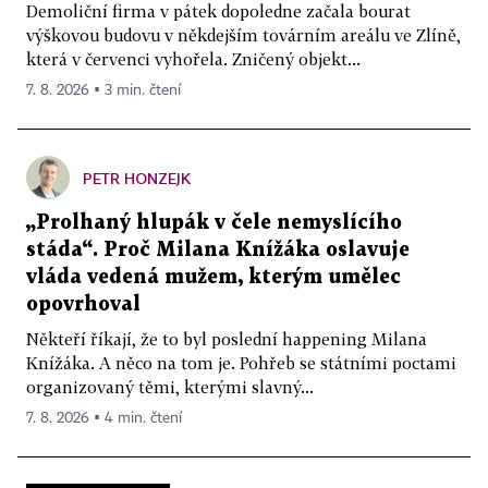
Demoliční firma v pátek dopoledne začala bourat
výškovou budovu v někdejším továrním areálu ve Zlíně,
která v červenci vyhořela. Zničený objekt...
7. 8. 2026 ▪ 3 min. čtení
PETR HONZEJK
„Prolhaný hlupák v čele nemyslícího
stáda“. Proč Milana Knížáka oslavuje
vláda vedená mužem, kterým umělec
opovrhoval
Někteří říkají, že to byl poslední happening Milana
Knížáka. A něco na tom je. Pohřeb se státními poctami
organizovaný těmi, kterými slavný...
7. 8. 2026 ▪ 4 min. čtení