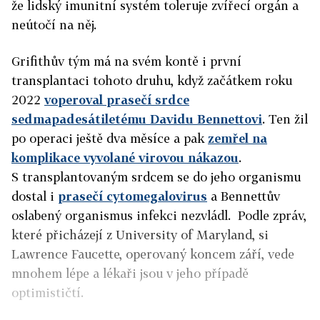
že lidský imunitní systém toleruje zvířecí orgán a
neútočí na něj.
Grifithův tým má na svém kontě i první
transplantaci tohoto druhu, když začátkem roku
2022
voperoval prasečí srdce
sedmapadesátiletému Davidu Bennettovi
. Ten žil
po operaci ještě dva měsíce a pak
zemřel na
komplikace vyvolané virovou nákazou
.
S transplantovaným srdcem se do jeho organismu
dostal i
prasečí cytomegalovirus
a Bennettův
oslabený organismus infekci nezvládl. Podle zpráv,
které přicházejí z University of Maryland, si
Lawrence Faucette, operovaný koncem září, vede
mnohem lépe a lékaři jsou v jeho případě
optimističtí.