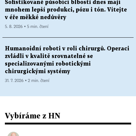
Sofistikovaně působící blbosti dnes mají
mnohem lepší produkci, pózu i tón. Vítejte
v éře měkké nedůvěry
5. 8. 2026 ▪ 5 min. čtení
Humanoidní roboti v roli chirurgů. Operaci
zvládli v kvalitě srovnatelné se
specializovanými robotickými
chirurgickými systémy
31. 7. 2026 ▪ 2 min. čtení
Vybíráme z HN