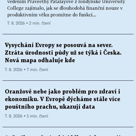
vedením Praveethy Patalayové z londýnské University
College zajímalo, jak se dlouhodobá finanční nouze v
produktivním věku promítne do funkcí...
7. 8. 2026 ▪ 2 min. čtení
Vysychání Evropy se posouvá na sever.
Ztráta úrodnosti půdy už se týká i Česka.
Nová mapa odhaluje kde
7. 8. 2026 ▪ 7 min. čtení
Oranžové nebe jako problém pro zdraví i
ekonomiku. V Evropě dýcháme stále více
pouštního prachu, ukazují data
7. 8. 2026 ▪ 5 min. čtení