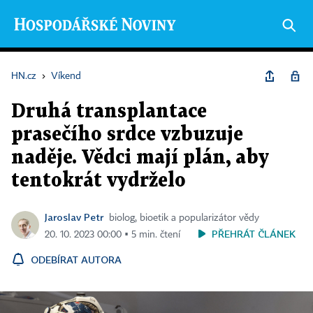
HN.cz
›
Víkend
Druhá transplantace
prasečího srdce vzbuzuje
naděje. Vědci mají plán, aby
tentokrát vydrželo
Jaroslav Petr
biolog, bioetik a popularizátor vědy
PŘEHRÁT ČLÁNEK
20. 10. 2023 00:00 ▪ 5 min. čtení
ODEBÍRAT AUTORA