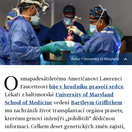
Autor ▪
University of Maryland
O
smapadesátiletému Američanovi Lawrenci
Faucetteovi
bije v hrudníku prasečí srdce
.
Lékaři z baltimorské
University of Maryland
School of Medicine
vedení
Bartleym Griffithem
mu zachránili život transplantací orgánu prasete,
kterému genoví inženýři „polidštili“ dědičnou
informaci. Celkem deset genetických změn zajistí,