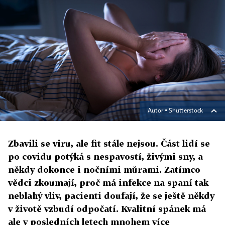
Autor ▪
Shutterstock
Zbavili se viru, ale fit stále nejsou. Část lidí se
po covidu potýká s nespavostí, živými sny, a
někdy dokonce i nočními můrami. Zatímco
vědci zkoumají, proč má infekce na spaní tak
neblahý vliv, pacienti doufají, že se ještě někdy
v životě vzbudí odpočatí. Kvalitní spánek má
ale v posledních letech mnohem více