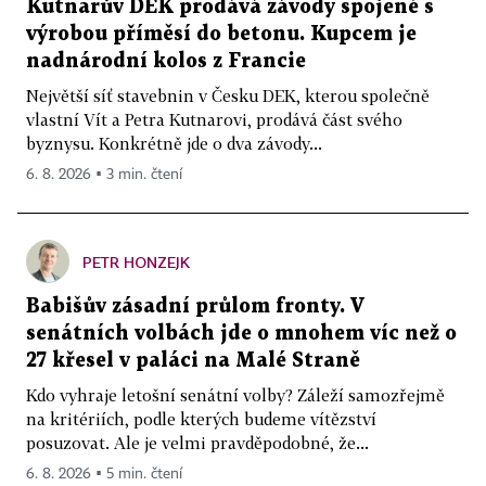
Kutnarův DEK prodává závody spojené s
výrobou příměsí do betonu. Kupcem je
nadnárodní kolos z Francie
Největší síť stavebnin v Česku DEK, kterou společně
vlastní Vít a Petra Kutnarovi, prodává část svého
byznysu. Konkrétně jde o dva závody...
6. 8. 2026 ▪ 3 min. čtení
PETR HONZEJK
Babišův zásadní průlom fronty. V
senátních volbách jde o mnohem víc než o
27 křesel v paláci na Malé Straně
Kdo vyhraje letošní senátní volby? Záleží samozřejmě
na kritériích, podle kterých budeme vítězství
posuzovat. Ale je velmi pravděpodobné, že...
6. 8. 2026 ▪ 5 min. čtení