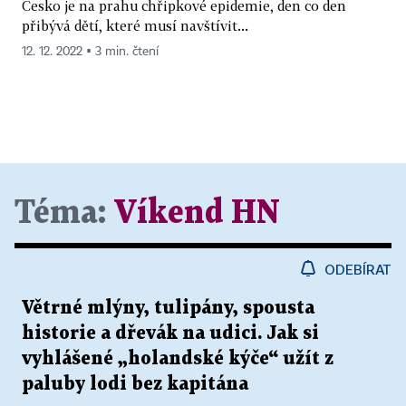
Česko je na prahu chřipkové epidemie, den co den
přibývá dětí, které musí navštívit...
12. 12. 2022 ▪ 3 min. čtení
Téma:
Víkend HN
ODEBÍRAT
Větrné mlýny, tulipány, spousta
historie a dřevák na udici. Jak si
vyhlášené „holandské kýče“ užít z
paluby lodi bez kapitána