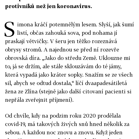
protivníků než jen koronavirus.
S
imona kráčí potemnělým lesem. Slyší, jak šumí
listí, občas zahouká sova, pod nohama jí
praskají větvičky. V šeru jen těžko rozeznává
obrysy stromů. A najednou se před ní rozevře
obrovská díra. „Jako do středu Země. Uklouzne mi
to, já se držím, ale stále sklouzávám do té jámy,
která vypadá jako kráter sopky. Snažím se ze všech
sil, abych se odtud dostala,“ líčí dvaapadesátiletá
žena ze Zlína (stejně jako další citovaní pacienti si
nepřála zveřejnit příjmení).
Od chvíle, kdy na podzim roku 2020 prodělala
covid-19, má takových živých snů hned několik za
sebou. A každou noc znovu a znovu. Když jeden