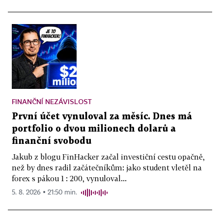
FINANČNÍ NEZÁVISLOST
První účet vynuloval za měsíc. Dnes má
portfolio o dvou milionech dolarů a
finanční svobodu
Jakub z blogu FinHacker začal investiční cestu opačně,
než by dnes radil začátečníkům: jako student vletěl na
forex s pákou 1 : 200, vynuloval...
5. 8. 2026 ▪ 21:50 min.