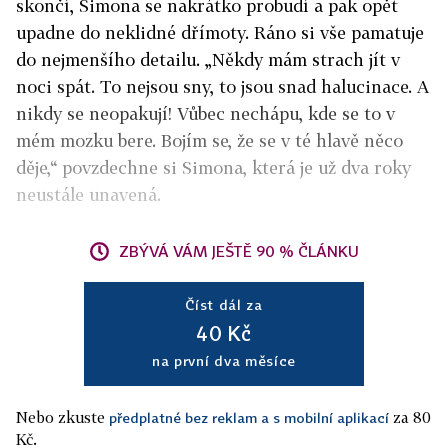
skončí, Simona se nakrátko probudí a pak opět
upadne do neklidné dřímoty. Ráno si vše pamatuje
do nejmenšího detailu. „Někdy mám strach jít v
noci spát. To nejsou sny, to jsou snad halucinace. A
nikdy se neopakují! Vůbec nechápu, kde se to v
mém mozku bere. Bojím se, že se v té hlavě něco
děje,“ povzdechne si Simona, která je už dva roky
neustále unavená.
ZBÝVÁ VÁM JEŠTĚ 90 % ČLÁNKU
Číst dál za
40 Kč
na první dva měsíce
Nebo zkuste
za 80
předplatné bez reklam a s mobilní aplikací
Kč.