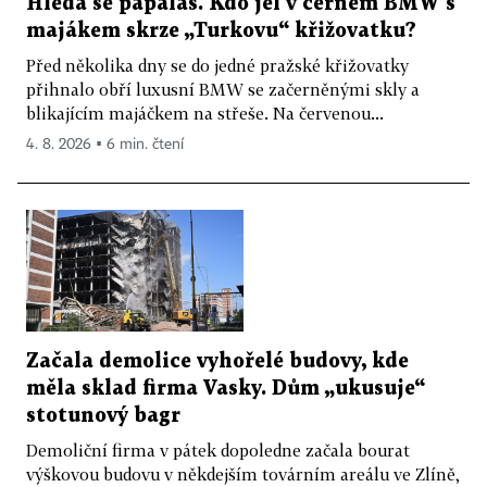
Hledá se papaláš. Kdo jel v černém BMW s
majákem skrze „Turkovu“ křižovatku?
Před několika dny se do jedné pražské křižovatky
přihnalo obří luxusní BMW se začerněnými skly a
blikajícím majáčkem na střeše. Na červenou...
4. 8. 2026 ▪ 6 min. čtení
Začala demolice vyhořelé budovy, kde
měla sklad firma Vasky. Dům „ukusuje“
stotunový bagr
Demoliční firma v pátek dopoledne začala bourat
výškovou budovu v někdejším továrním areálu ve Zlíně,