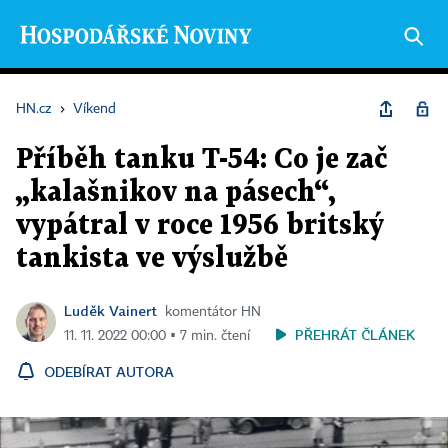
HN.cz
›
Víkend
Příběh tanku T-54: Co je zač
„kalašnikov na pásech“,
vypátral v roce 1956 britský
tankista ve výslužbě
Luděk Vainert
komentátor HN
PŘEHRÁT ČLÁNEK
11. 11. 2022 00:00 ▪ 7 min. čtení
ODEBÍRAT AUTORA