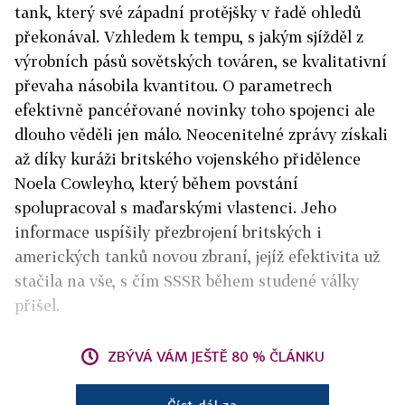
tank, který své západní protějšky v řadě ohledů
překonával. Vzhledem k tempu, s jakým sjížděl z
výrobních pásů sovětských továren, se kvalitativní
převaha násobila kvantitou. O parametrech
efektivně pancéřované novinky toho spojenci ale
dlouho věděli jen málo. Neocenitelné zprávy získali
až díky kuráži britského vojenského přidělence
Noela Cowleyho, který během povstání
spolupracoval s maďarskými vlastenci. Jeho
informace uspíšily přezbrojení britských i
amerických tanků novou zbraní, jejíž efektivita už
stačila na vše, s čím SSSR během studené války
přišel.
ZBÝVÁ VÁM JEŠTĚ 80 % ČLÁNKU
Číst dál za