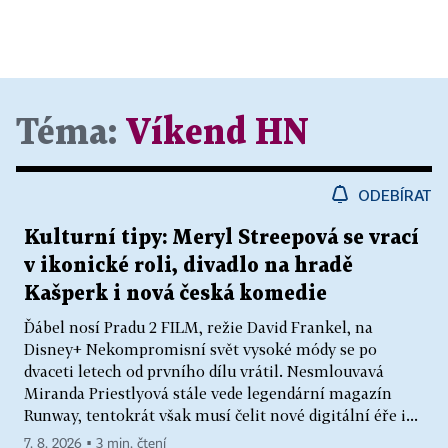
Téma:
Víkend HN
ODEBÍRAT
Kulturní tipy: Meryl Streepová se vrací
v ikonické roli, divadlo na hradě
Kašperk i nová česká komedie
Ďábel nosí Pradu 2 FILM, režie David Frankel, na
Disney+ Nekompromisní svět vysoké módy se po
dvaceti letech od prvního dílu vrátil. Nesmlouvavá
Miranda Priestlyová stále vede legendární magazín
Runway, tentokrát však musí čelit nové digitální éře i...
7. 8. 2026 ▪ 3 min. čtení