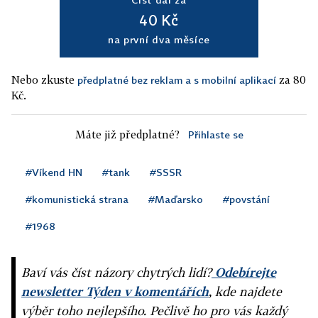
40 Kč
na první dva měsíce
Nebo zkuste
za 80
předplatné bez reklam a s mobilní aplikací
Kč.
Máte již předplatné?
Přihlaste se
#Víkend HN
#tank
#SSSR
#komunistická strana
#Maďarsko
#povstání
#1968
Baví vás číst názory chytrých lidí?
Odebírejte
newsletter Týden v komentářích
, kde najdete
výběr toho nejlepšího. Pečlivě ho pro vás každý