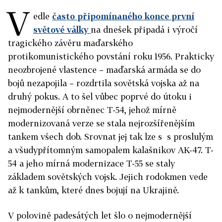
V
edle
často připomínaného konce první
světové války
na dnešek připadá i výročí
tragického závěru maďarského
protikomunistického povstání roku 1956. Prakticky
neozbrojené vlastence – maďarská armáda se do
bojů nezapojila – rozdrtila sovětská vojska až na
druhý pokus. A to šel vůbec poprvé do útoku i
nejmodernější obrněnec T-54, jehož mírně
modernizovaná verze se stala nejrozšířenějším
tankem všech dob. Srovnat jej tak lze s s proslulým
a všudypřítomným samopalem kalašnikov AK-47. T-
54 a jeho mírná modernizace T-55 se staly
základem sovětských vojsk. Jejich rodokmen vede
až k tankům, které dnes bojují na Ukrajině.
V polovině padesátých let šlo o nejmodernější