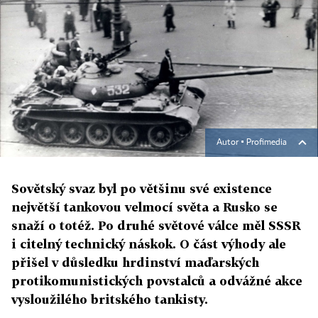
Autor ▪
Profimedia
Sovětský svaz byl po většinu své existence
největší tankovou velmocí světa a Rusko se
snaží o totéž. Po druhé světové válce měl SSSR
i citelný technický náskok. O část výhody ale
přišel v důsledku hrdinství maďarských
protikomunistických povstalců a odvážné akce
vysloužilého britského tankisty.