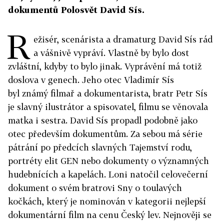
dokumentů Polosvět David Sís.
R
ežisér, scenárista a dramaturg David Sís rád
a vášnivě vypráví. Vlastně by bylo dost
zvláštní, kdyby to bylo jinak. Vyprávění má totiž
doslova v genech. Jeho otec Vladimír Sís
byl známý filmař a dokumentarista, bratr Petr Sís
je slavný ilustrátor a spisovatel, filmu se věnovala
matka i sestra. David Sís propadl podobně jako
otec především dokumentům. Za sebou má série
pátrání po předcích slavných Tajemství rodu,
portréty elit GEN nebo dokumenty o významných
hudebnících a kapelách. Loni natočil celovečerní
dokument o svém bratrovi Sny o toulavých
kočkách, který je nominován v kategorii nejlepší
dokumentární film na cenu Český lev. Nejnověji se