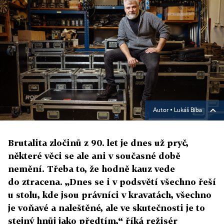
Autor ▪
Lukáš Bíba
Brutalita zločinů z 90. let je dnes už pryč,
některé věci se ale ani v současné době
nemění. Třeba to, že hodně kauz vede
do ztracena. „Dnes se i v podsvětí všechno řeší
u stolu, kde jsou právníci v kravatách, všechno
je voňavé a naleštěné, ale ve skutečnosti je to
stejný hnůj jako předtím,“ říká režisér