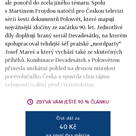
ale ponořil do zcela jiného tématu. Spolu
s Martinem Froydou natočil pro Českou televizi
sérii šesti dokumentů Polosvět, které mapují
nejvážnější zločiny ze začátku 90. let. Jednotlivé
díly doplňují hraný seriál Devadesátky, na kterém
spolupracoval tehdejší šéf pražské „mordparty“
Josef Mareš a který vychází také ze skutečných
příběhů. Kombinace Devadesátek s Polosvětem
přinesla unikátní pohled na drsnou minulost
porevolučního Česka a spustila vlnu zájmu
veřejnosti o dění před čtvrtstoletím.
ZBÝVÁ VÁM JEŠTĚ 90 % ČLÁNKU
Číst dál za
40 Kč
na první dva měsíce