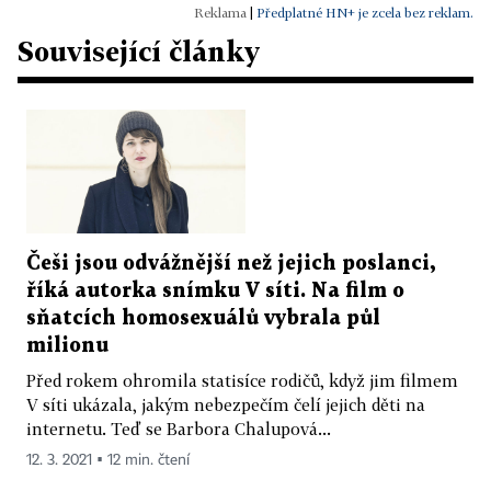
|
Předplatné HN+ je zcela bez reklam.
Související články
Češi jsou odvážnější než jejich poslanci,
říká autorka snímku V síti. Na film o
sňatcích homosexuálů vybrala půl
milionu
Před rokem ohromila statisíce rodičů, když jim filmem
V síti ukázala, jakým nebezpečím čelí jejich děti na
internetu. Teď se Barbora Chalupová...
12. 3. 2021 ▪ 12 min. čtení