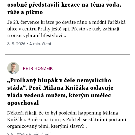
osobně představili kreace na téma voda,
růže a pižmo
Je 23. července krátce po deváté ráno a módní Pařížská
ulice v centru Prahy ještě spí. Přesto se tudy začínají
trousit vybraní lifestyloví...
8. 8. 2026 ▪ 4 min. čtení
PETR HONZEJK
„Prolhaný hlupák v čele nemyslícího
stáda“. Proč Milana Knížáka oslavuje
vláda vedená mužem, kterým umělec
opovrhoval
Někteří říkají, že to byl poslední happening Milana
Knížáka. A něco na tom je. Pohřeb se státními poctami
organizovaný těmi, kterými slavný...
7. 8. 2026 ▪ 4 min. čtení