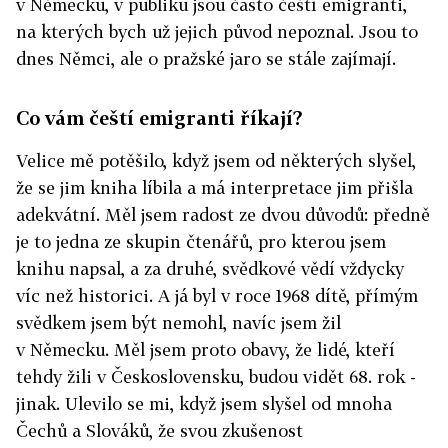
v Německu, v publiku jsou často čeští emigranti,
na kterých bych už jejich původ nepoznal. Jsou to
dnes Němci, ale o pražské jaro se stále zajímají.
Co vám čeští emigranti říkají?
Velice mě potěšilo, když jsem od některých slyšel,
že se jim kniha líbila a má interpretace jim přišla
adekvátní. Měl jsem radost ze dvou důvodů: předně
je to jedna ze skupin čtenářů, pro kterou jsem
knihu napsal, a za druhé, svědkové vědí vždycky
víc než historici. A já byl v roce 1968 dítě, přímým
svědkem jsem být nemohl, navíc jsem žil
v Německu. Měl jsem proto obavy, že lidé, kteří
tehdy žili v Československu, budou vidět 68. rok ­
jinak. Ulevilo se mi, když jsem slyšel od mnoha
Čechů a Slováků, že svou zkušenost