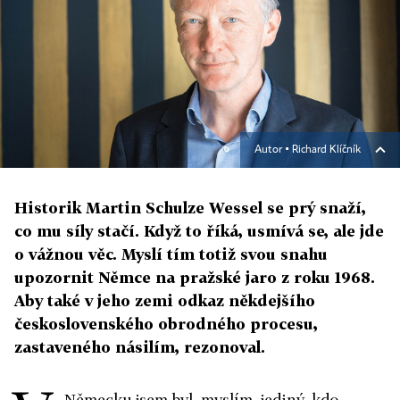
Autor ▪
Richard Klíčník
Historik Martin Schulze Wessel se prý snaží,
co mu síly stačí. Když to říká, usmívá se, ale jde
o vážnou věc. Myslí tím totiž svou snahu
upozornit Němce na pražské jaro z roku 1968.
Aby také v jeho zemi odkaz někdejšího
československého obrodného procesu,
zastaveného násilím, rezonoval.
Německu jsem byl, myslím, jediný, kdo