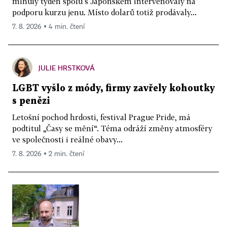
minulý týden spolu s Japonskem intervenovaly na
podporu kurzu jenu. Místo dolarů totiž prodávaly...
7. 8. 2026 ▪ 4 min. čtení
JULIE HRSTKOVÁ
LGBT vyšlo z módy, firmy zavřely kohoutky
s penězi
Letošní pochod hrdosti, festival Prague Pride, má
podtitul „Časy se mění“. Téma odráží změny atmosféry
ve společnosti i reálné obavy...
7. 8. 2026 ▪ 2 min. čtení