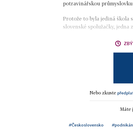
potravinářskou průmyslovku 
Protože to byla jediná škola 
slovenské spolužačky, jedna z
ZBÝ
Nebo zkuste
předpla
Máte j
#Československo
#podnikán