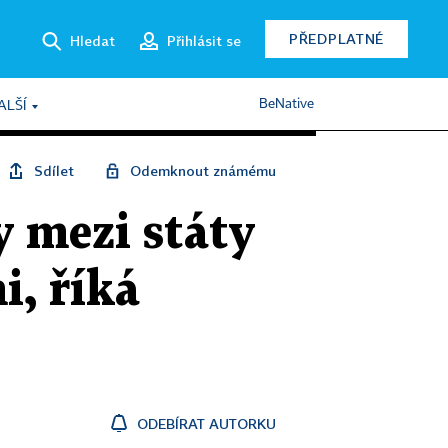
PŘEDPLATNÉ
Hledat
Přihlásit se
BeNative
ALŠÍ
Sdílet
Odemknout známému
y mezi státy
i, říká
ODEBÍRAT AUTORKU