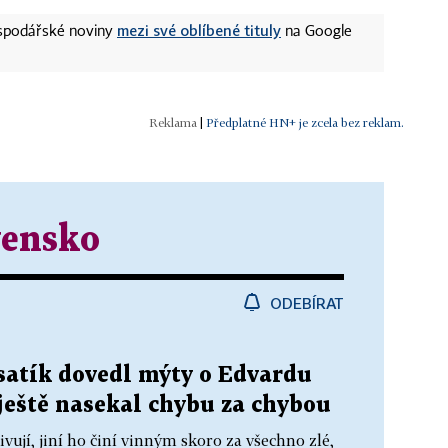
mezi své oblíbené tituly
ospodářské noviny
na Google
|
Předplatné HN+ je zcela bez reklam.
vensko
ODEBÍRAT
osatík dovedl mýty o Edvardu
ještě nasekal chybu za chybou
vují, jiní ho činí vinným skoro za všechno zlé,