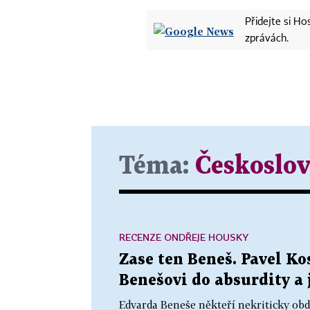
Přidejte si H
zprávách.
Téma:
Českoslo
RECENZE ONDŘEJE HOUSKY
Zase ten Beneš. Pavel K
Benešovi do absurdity a 
Edvarda Beneše někteří nekriticky obdi