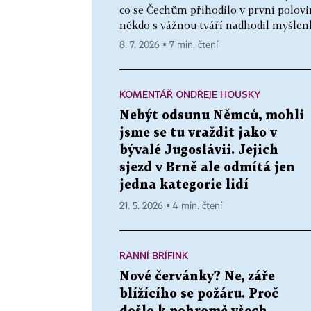
co se Čechům přihodilo v první polovin
někdo s vážnou tváří nadhodil myšlenku
8. 7. 2026 ▪ 7 min. čtení
KOMENTÁŘ ONDŘEJE HOUSKY
Nebýt odsunu Němců, mohli
jsme se tu vraždit jako v
bývalé Jugoslávii. Jejich
sjezd v Brně ale odmítá jen
jedna kategorie lidí
21. 5. 2026 ▪ 4 min. čtení
RANNÍ BRÍFINK
Nové červánky? Ne, záře
blížícího se požáru. Proč