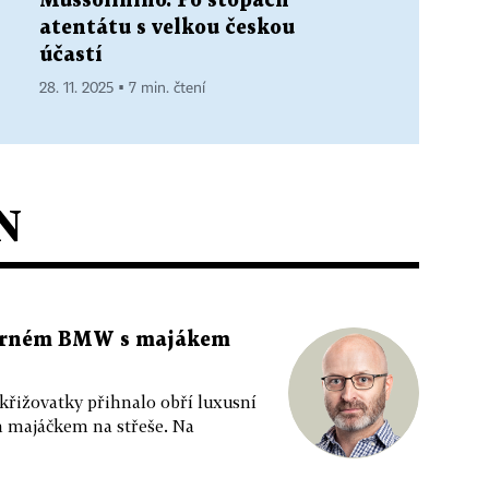
Mussoliniho. Po stopách
atentátu s velkou českou
účastí
28. 11. 2025 ▪ 7 min. čtení
N
 černém BMW s majákem
 křižovatky přihnalo obří luxusní
m majáčkem na střeše. Na