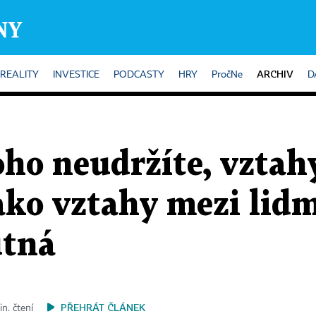
ARCHIV
REALITY
INVESTICE
PODCASTY
HRY
PročNe
D
ho neudržíte, vztah
jako vztahy mezi lidm
utná
PŘEHRÁT ČLÁNEK
in. čtení