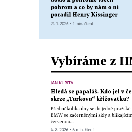
došlo k pohromě všech
pohrom a co by nám o ní
poradil Henry Kissinger
21. 1. 2026 ▪ 1 min. čtení
Vybíráme z H
JAN KUBITA
Hledá se papaláš. Kdo jel v
skrze „Turkovu“ křižovatku?
Před několika dny se do jedné pražské
BMW se začerněnými skly a blikající
červenou...
4. 8. 2026 ▪ 6 min. čtení