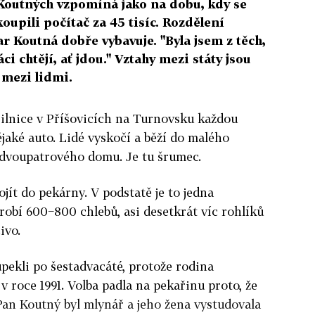
 Koutných vzpomíná jako na dobu, kdy se
koupili počítač za 45 tisíc. Rozdělení
 Koutná dobře vybavuje. "Byla jsem z těch,
áci chtějí, ať jdou." Vztahy mezi státy jsou
 mezi lidmi.
silnice v Příšovicích na Turnovsku každou
ějaké auto. Lidé vyskočí a běží do malého
dvoupatrového domu. Je tu šrumec.
ít do pekárny. V podstatě je to jedna
yrobí 600−800 chlebů, asi desetkrát víc rohlíků
ivo.
ekli po šestadvacáté, protože rodina
 roce 1991. Volba padla na pekařinu proto, že
 Pan Koutný byl mlynář a jeho žena vystudovala