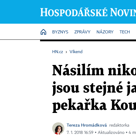
HOME
BYZNYS
ZPRÁVY
NÁZORY
TECH
HN.cz
›
Víkend
Násilím niko
jsou stejné 
pekařka Ko
Tereza Hromádková
redaktorka
7. 1. 2018 16:59 ▪ Aktualizováno ▪ 4 m