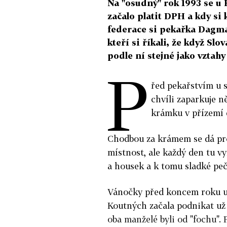
Na "osudný" rok 1993 se u
začalo platit DPH a kdy si 
federace si pekařka Dagmar
kteří si říkali, že když Slov
podle ní stejné jako vztahy
P
řed pekařstvím u 
chvíli zaparkuje n
krámku v přízemí 
Chodbou za krámem se dá proj
místnost, ale každý den tu v
a housek a k tomu sladké peč
Vánočky před koncem roku up
Koutných začala podnikat už v
oba manželé byli od "fochu".