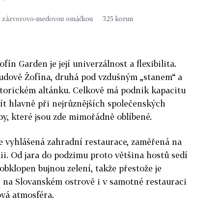
le a zázvorovo-medovou omáčkou 325 korun
ín Garden je její univerzálnost a flexibilita.
budově Žofína, druhá pod vzdušným „stanem“ a
storickém altánku. Celkově má podnik kapacitu
žít hlavně při nejrůznějších společenských
by, které jsou zde mimořádně oblíbené.
e vyhlášená zahradní restaurace, zaměřená na
i. Od jara do podzimu proto většina hostů sedí
obklopen bujnou zelení, takže přestože je
, na Slovanském ostrově i v samotné restauraci
ová atmosféra.