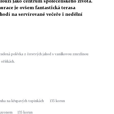
 slouží jako centrum společenského života.
aurace je ovšem fantastická terasa
hodí na servírované večeře i nedělní
studená polévka z čerstvých jahod s vanilkovou zmrzlinou
 oříškách.
truha na křupavých topinkách 135 korun
Sabayonem 135 korun