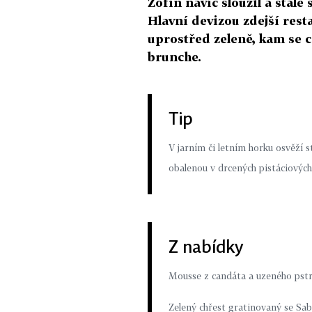
Žofín navíc sloužil a stále
Hlavní devizou zdejší rest
uprostřed zeleně, kam se c
brunche.
Tip
V jarním či letním horku osvěží 
obalenou v drcených pistáciových
Z nabídky
Mousse z candáta a uzeného ps
Zelený chřest gratinovaný se 