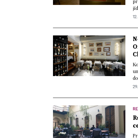
pr
jí
12.
N
O
C
Ko
un
do
29
R
R
c
Pr