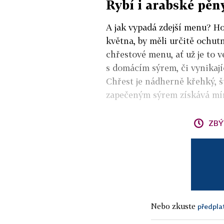
Rybí i arabské pěn
A jak vypadá zdejší menu? Ho
května, by měli určitě ochu
chřestové menu, ať už je to 
s domácím sýrem, či vynikají
Chřest je nádherně křehký, š
zapečeným sýrem získává mí
ZBÝ
Nebo zkuste
předpla