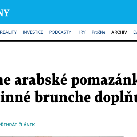
ARCHIV
REALITY
INVESTICE
PODCASTY
HRY
PročNe
D
ne arabské pomazánk
dinné brunche doplň
PŘEHRÁT ČLÁNEK