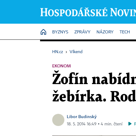
HOME
BYZNYS
ZPRÁVY
NÁZORY
TECH
HN.cz
›
Víkend
EKONOM
Žofín nabíd
žebírka. Ro
Libor Budinský
18. 5. 2014 16:49 ▪ 4 min. čtení