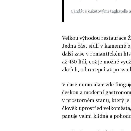
Candát s cuketovými tagliatel
Velkou výhodou restaurace Žof
Jedna část sídlí v kamenné 
další zase v romantickém hi
až 450 lidí, což je možné vyu
akcích, od recepcí až po svat
V čase mimo akce zde funguj
českou a moderní gastronomi
v prostorném stanu, který je 
člověk uprostřed velkoměsta
panuje velmi klidná a pohod