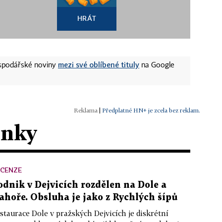
HRÁT
mezi své oblíbené tituly
ospodářské noviny
na Google
|
Předplatné HN+ je zcela bez reklam.
ánky
ECENZE
odnik v Dejvicích rozdělen na Dole a
ahoře. Obsluha je jako z Rychlých šípů
staurace Dole v pražských Dejvicích je diskrétní