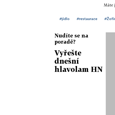
Máte j
#jídlo
#restaurace
#Žofí
Nudíte se na
poradě?
Vyřešte
dnešní
hlavolam HN