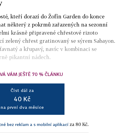
y
sté, kteří dorazí do Žofín Garden do konce
tnat některý z pokrmů zařazených na sezonní
velmi krásně připravené chřestové rizoto
cí zelený chřest gratinovaný se sýrem Sabayon.
ťavnatý a křupavý, navíc v kombinaci se
rně pikantní nádech.
VÁ VÁM JEŠTĚ 70 % ČLÁNKU
Číst dál za
40 Kč
na první dva měsíce
za 80 Kč.
tné bez reklam a s mobilní aplikací