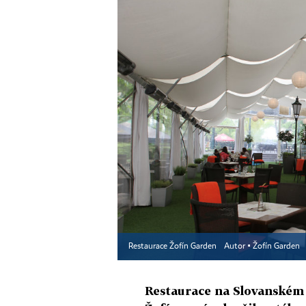
Restaurace Žofín Garden
Autor ▪
Žofín Garden
Restaurace na Slovanském o