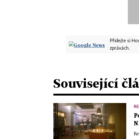
Přidejte si H
zprávách.
Související čl
R
P
N
Re