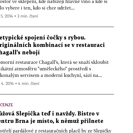
ostor ve sklepení, kde nabízejí hlavně víno a kde si
dlo vybere i ten, kdo si chce udržet...
 5. 2014 ▪ 3 min. čtení
etypické spojení čočky s rybou.
riginálních kombinací se v restauraci
hagall's nebojí
morní restaurace Chagall’s, která se snaží skloubit
ikátní atmosféru "uměleckého" prostředí s
konalým servisem a moderní kuchyní, sází na...
. 4. 2014 ▪ 4 min. čtení
ECENZE
ůžová Slepička teď i navždy. Bistro v
entru Brna je místo, k němuž přilnete
otřelí pardálové z restauračních placů by ze Slepičky