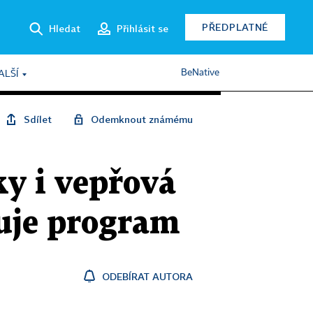
PŘEDPLATNÉ
Hledat
Přihlásit se
BeNative
ALŠÍ
Sdílet
Odemknout známému
y i vepřová
uje program
ODEBÍRAT AUTORA