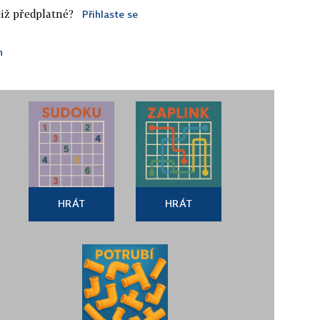
iž předplatné?
Přihlaste se
n
HRÁT
HRÁT