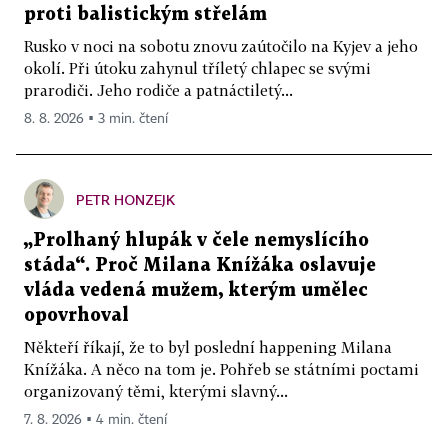
proti balistickým střelám
Rusko v noci na sobotu znovu zaútočilo na Kyjev a jeho
okolí. Při útoku zahynul tříletý chlapec se svými
prarodiči. Jeho rodiče a patnáctiletý...
8. 8. 2026 ▪ 3 min. čtení
PETR HONZEJK
„Prolhaný hlupák v čele nemyslícího
stáda“. Proč Milana Knížáka oslavuje
vláda vedená mužem, kterým umělec
opovrhoval
Někteří říkají, že to byl poslední happening Milana
Knížáka. A něco na tom je. Pohřeb se státními poctami
organizovaný těmi, kterými slavný...
7. 8. 2026 ▪ 4 min. čtení