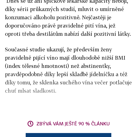
Dnes se už ani špičkové lékařské kapacity nebojí,
díky sérii průkazných studií, mluvit o umírněné
konzumaci alkoholu pozitivně. Nejčastěji je
doporučováno právě pravidelné pití vína, jež
oproti třeba destilátům nabízí další pozitivní látky.
Současné studie ukazují, že především ženy
pravidelně pijící víno mají dlouhodobě nižší BMI
(index tělesné hmotnosti) než abstinentky,
pravděpodobně díky lepší skladbě jídelníčku a též
díky tomu, že sklenka suchého vína večer potlačuje
chuť mlsat sladkosti.
ZBÝVÁ VÁM JEŠTĚ 90 % ČLÁNKU