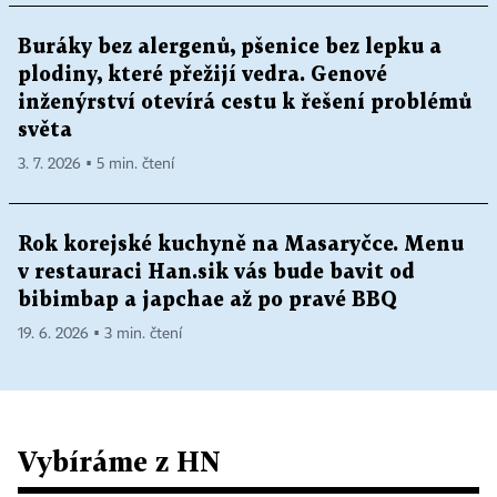
Buráky bez alergenů, pšenice bez lepku a
plodiny, které přežijí vedra. Genové
inženýrství otevírá cestu k řešení problémů
světa
3. 7. 2026 ▪ 5 min. čtení
Rok korejské kuchyně na Masaryčce. Menu
v restauraci Han.sik vás bude bavit od
bibimbap a japchae až po pravé BBQ
19. 6. 2026 ▪ 3 min. čtení
Vybíráme z HN