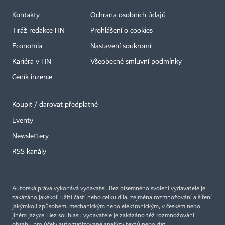
Kontakty
Ochrana osobních údajů
Tiráž redakce HN
Prohlášení o cookies
Economia
Nastavení soukromí
Kariéra v HN
Všeobecné smluvní podmínky
Ceník inzerce
Koupit / darovat předplatné
Eventy
×
Newslettery
RSS kanály
Autorská práva vykonává vydavatel. Bez písemného svolení vydavatele je
zakázáno jakékoli užití částí nebo celku díla, zejména rozmnožování a šíření
jakýmkoli způsobem, mechanickým nebo elektronickým, v českém nebo
jiném jazyce. Bez souhlasu vydavatele je zakázáno též rozmnožování