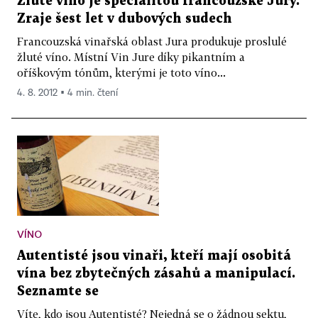
Žluté víno je specialitou francouzské Jury.
Zraje šest let v dubových sudech
Francouzská vinařská oblast Jura produkuje proslulé
žluté víno. Místní Vin Jure díky pikantním a
oříškovým tónům, kterými je toto víno...
4. 8. 2012 ▪ 4 min. čtení
VÍNO
Autentisté jsou vinaři, kteří mají osobitá
vína bez zbytečných zásahů a manipulací.
Seznamte se
Víte, kdo jsou Autentisté? Nejedná se o žádnou sektu,