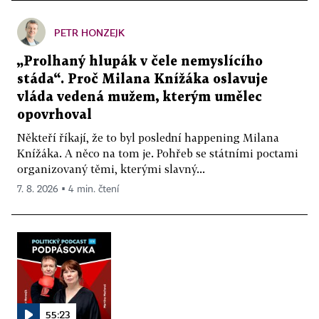
PETR HONZEJK
„Prolhaný hlupák v čele nemyslícího
stáda“. Proč Milana Knížáka oslavuje
vláda vedená mužem, kterým umělec
opovrhoval
Někteří říkají, že to byl poslední happening Milana
Knížáka. A něco na tom je. Pohřeb se státními poctami
organizovaný těmi, kterými slavný...
7. 8. 2026 ▪ 4 min. čtení
55:23