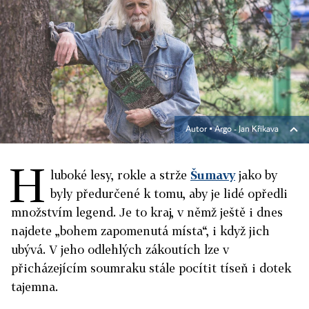
Autor ▪
Argo - Jan Křikava
H
luboké lesy, rokle a strže
Šumavy
jako by
byly předurčené k tomu, aby je lidé opředli
množstvím legend. Je to kraj, v němž ještě i dnes
najdete „bohem zapomenutá místa“, i když jich
ubývá. V jeho odlehlých zákoutích lze v
přicházejícím soumraku stále pocítit tíseň i dotek
tajemna.