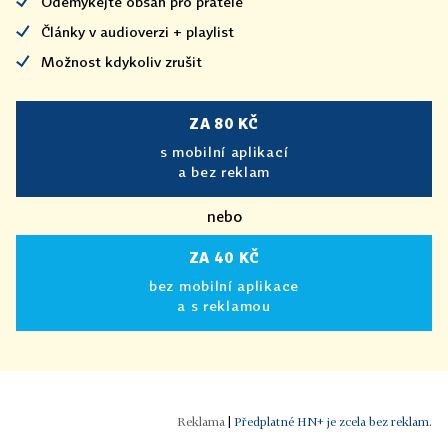
Odemykejte obsah pro přátele
Články v audioverzi + playlist
Možnost kdykoliv zrušit
ZA 80 KČ
s mobilní aplikací
a bez reklam
nebo
ZA 40 KČ
bez mobilní aplikace
a s reklamou
|
Předplatné HN+ je zcela bez reklam.