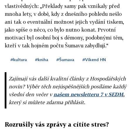
vlastivědných: „Překlady samy pak vznikaly před
mnoha lety, v době, kdy z dnešního pohledu nešlo
ani tak o eventuální možnost jejich vydání tiskem,
jako spíše o něco, co bylo nutno konat. Prvotní
motivací byl osobní boj s démony, podobnými těm,
kteří v tak hojném počtu Šumavu zabydlují.“
#kultura
#kniha
#Šumava
#Víkend HN
Zajímají vás další kvalitní články z Hospodářských
novin? Výběr těch nejúspěšnějších posíláme každý
všední den večer v
našem newsletteru 7 v SEDM
,
který si můžete zdarma přihlásit.
Rozrušily vás zprávy a cítíte stres?