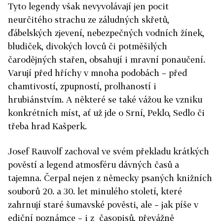
Tyto legendy však nevyvolávají jen pocit
neurčitého strachu ze záludných skřetů,
ďábelských zjevení, nebezpečných vodních žínek,
bludiček, divokých lovců či potměšilých
čarodějných stařen, obsahují i mravní ponaučení.
Varují před hříchy v mnoha podobách – před
chamtivostí, zpupností, prolhaností i
hrubiánstvím. A některé se také vážou ke vzniku
konkrétních míst, ať už jde o Srní, Peklo, Sedlo či
třeba hrad Kašperk.
Josef Rauvolf zachoval ve svém překladu krátkých
pověstí a legend atmosféru dávných časů a
tajemna. Čerpal nejen z německy psaných knižních
souborů 20. a 30. let minulého století, které
zahrnují staré šumavské pověsti, ale – jak píše v
ediční poznámce – i z časopisů, převážně