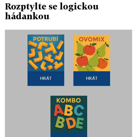
Rozptylte se logickou
hádankou
HRÁT
HRÁT