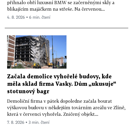
přihnalo obří luxusní BMW se začerněnými skly a
blikajícím majáčkem na střeše. Na červenou...
4. 8. 2026 ▪ 6 min. čtení
Začala demolice vyhořelé budovy, kde
měla sklad firma Vasky. Dům „ukusuje“
stotunový bagr
Demoliční firma v pátek dopoledne začala bourat
výškovou budovu v někdejším továrním areálu ve Zlíně,
která v červenci vyhořela. Zničený objekt...
7. 8. 2026 ▪ 3 min. čtení