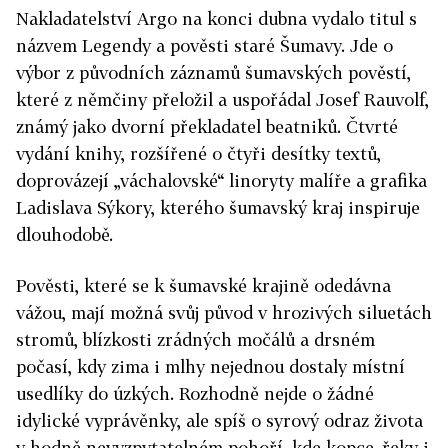
Nakladatelství Argo na konci dubna vydalo titul s
názvem Legendy a pověsti staré Šumavy. Jde o
výbor z původních záznamů šumavských pověstí,
které z němčiny přeložil a uspořádal Josef Rauvolf,
známý jako dvorní překladatel beatniků. Čtvrté
vydání knihy, rozšířené o čtyři desítky textů,
doprovázejí „váchalovské“ linoryty malíře a grafika
Ladislava Sýkory, kterého šumavský kraj inspiruje
dlouhodobě.
Pověsti, které se k šumavské krajině odedávna
vážou, mají možná svůj původ v hrozivých siluetách
stromů, blízkosti zrádných močálů a drsném
počasí, kdy zima i mlhy nejednou dostaly místní
usedlíky do úzkých. Rozhodně nejde o žádné
idylické vyprávěnky, ale spíš o syrový odraz života
v hodně nevyzpytatelném pohoří, kde kopce, řeky i