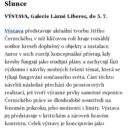
Slunce
VÝSTAVA, Galerie Lázně Liberec, do 5. 7.
Výstava
představuje aktuální tvorbu Jiřího
Černického, v níž klíčovou roli hraje rozsáhlý
soubor kreseb doplněný o objekty a instalace.
Autor v nich rozvíjí konceptuální přístup, kdy
kresby fungují jako studijní plány a zachycují fázi
výzkumu i návrhy možných řešení témat, která se
týkají fungování současného světa. Část těchto
návrhů následně přechází do prostorových
realizací, jež tvoří výrazné prvky samotné expozice.
Černického práce se dlouhodobě soustředí na
fenomén pokroku, jeho možnosti i limity. Výstava
jej představuje v kritickém a zároveň hravém
kontextu. Celek výstavy je koncipován jako