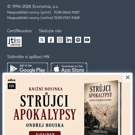
©
1996-2026
Economia, a.s.
Hospodářské noviny (print) ISSN 0862-9587
Hospodářské noviny (online) ISSN 2787-950X
Certifikováno
Sledujte nás
Stáhněte si aplikaci HN
×
Kontakty
Ochrana osobních údajů
Tiráž redakce HN
Prohlášení o cookies
Economia
Nastavení soukromí
Kariéra v HN
Všeobecné smluvní podmínky
Ceník inzerce