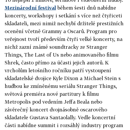
Mezinárodní festival
během šesti dnů nabídne
koncerty, workshopy i setkání s více než čtyřiceti
skladateli, mezi nimiž nechybí držitelé prestižních
ocenění včetně Grammy a Oscarů. Program pro
veřejnost tvoří především čtyři velké koncerty, na
nichž zazní známé soundtracky ze Stranger
Things, The Last of Us nebo animovaného filmu
Shrek, často přímo za účasti jejich autorů. K
vrcholům letošního ročníku patří vystoupení
skladatelské dvojice Kyle Dixon a Michael Stein s
hudbou ke zmíněnému seriálu Stranger Things,
světová premiéra nové partitury k filmu
Metropolis pod vedením Jeffa Beala nebo
závěrečný koncert dvojnásobně oscarového
skladatele Gustava Santaolally. Vedle koncertní
části nabídne summit i rozsáhlý industry program