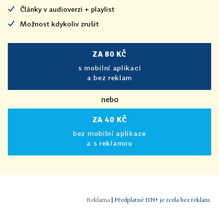
Články v audioverzi + playlist
Možnost kdykoliv zrušit
ZA 80 KČ
s mobilní aplikací
a bez reklam
nebo
ZA 40 KČ
bez mobilní aplikace
a s reklamou
|
Předplatné HN+ je zcela bez reklam.