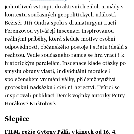
jednotlivců vstoupit do aktivních záloh armády v
kontextu současných geopolitických událostí.
Režisér Jiří Ondra spolu s dramaturgyní Lucií
Ferenzovou vytvářejí inscenaci inspirovanou
reálnými příběhy, která sleduje motivy osobní
odpovědnosti, občanského postoje i střetu ideálů s
realitou. Vedle současného rámce se hra vrací i k
historickým paralelám. Inscenace klade otázky po
smyslu obrany vlasti, individuální morálce i
společenském vnímání války, přičemž využívá
groteskní nadsázku i civilní herectví. Tvůrci se
inspirovali publikací Deník vojínky autorky Petry
Horákové Krištofové.
Slepice
FILM, režie György Pálfi, v kinech od 16. 4.