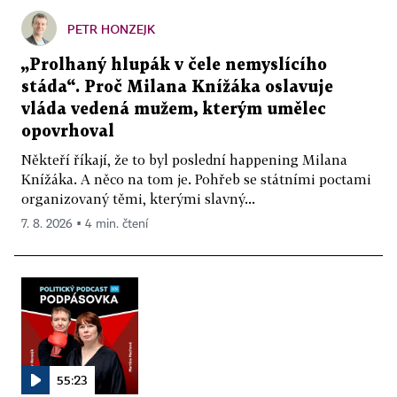
PETR HONZEJK
„Prolhaný hlupák v čele nemyslícího
stáda“. Proč Milana Knížáka oslavuje
vláda vedená mužem, kterým umělec
opovrhoval
Někteří říkají, že to byl poslední happening Milana
Knížáka. A něco na tom je. Pohřeb se státními poctami
organizovaný těmi, kterými slavný...
7. 8. 2026 ▪ 4 min. čtení
55:23