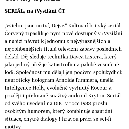
SERIÁL, na iVysílání ČT
„Všichni jsou mrtví, Dejve.“ Kultovní britský seriál
Červený trpaslík je nyní nově dostupný v iVysílání
a nabízí návrat k jednomu z nejvýraznějších a
nejoblíbenějších titulů televizní zábavy posledních
dekád. Děj sleduje technika Davea Listera, který
jako jediný přežije katastrofu na palubě vesmírné
lodi. Společnost mu dělají jen podivní spolubydlící:
neurotický hologram Arnolda Rimmera, umělá
inteligence Holly, evolučně vyvinutý Kocour a
později i přehnaně snaživý android Kryton. Seriál
od svého uvedení na BBC v roce 1988 proslul
osobitým humorem, který kombinuje absurdní
situace, chytré dialogy i hravou práci se sci-fi
motivy.