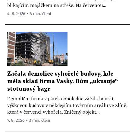
blikajícím majáčkem na střeše. Na červenou...
4. 8. 2026 ▪ 6 min. čtení
Začala demolice vyhořelé budovy, kde
měla sklad firma Vasky. Dům „ukusuje“
stotunový bagr
Demoliční firma v pátek dopoledne začala bourat
výškovou budovu v někdejším továrním areálu ve Zlíně,
která v červenci vyhořela. Zničený objekt...
7. 8. 2026 ▪ 3 min. čtení