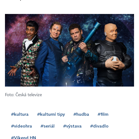
Foto: Česká televize
#kultura
#kulturní tipy
#hudba
#film
#videohra
#seriál
#výstava
#divadlo
#Víkend HN