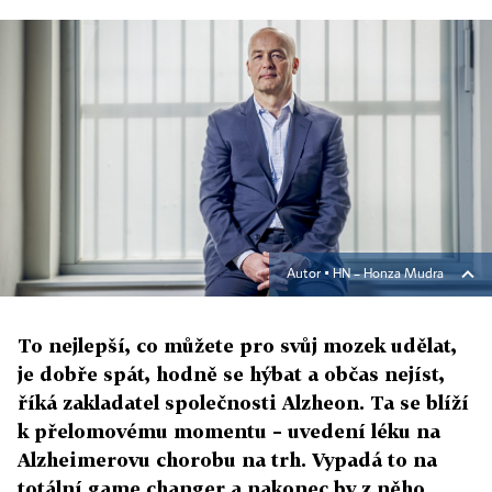
Autor ▪
HN – Honza Mudra
To nejlepší, co můžete pro svůj mozek udělat,
je dobře spát, hodně se hýbat a občas nejíst,
říká zakladatel společnosti Alzheon. Ta se blíží
k přelomovému momentu – uvedení léku na
Alzheimerovu chorobu na trh. Vypadá to na
totální game changer a nakonec by z něho