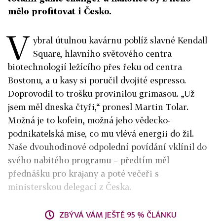
mělo profitovat i Česko.
V
ybral útulnou kavárnu poblíž slavné Kendall
Square, hlavního světového centra
biotechnologií ležícího přes řeku od centra
Bostonu, a u kasy si poručil dvojité espresso.
Doprovodil to trošku provinilou grimasou. „Už
jsem měl dneska čtyři,“ pronesl Martin Tolar.
Možná je to kofein, možná jeho vědecko-
podnikatelská mise, co mu vlévá energii do žil.
Naše dvouhodinové odpolední povídání vklínil do
svého nabitého programu – předtím měl
přednášku pro krajany a poté večeři s
ministerskou delegací z Česka.
ZBÝVÁ VÁM JEŠTĚ 95 % ČLÁNKU