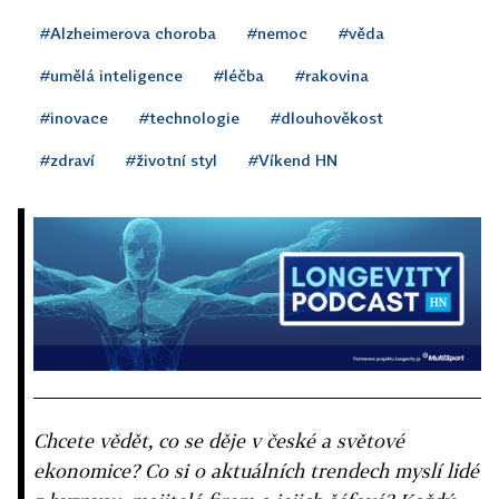
#Alzheimerova choroba
#nemoc
#věda
#umělá inteligence
#léčba
#rakovina
#inovace
#technologie
#dlouhověkost
#zdraví
#životní styl
#Víkend HN
Chcete vědět, co se děje v české a světové
ekonomice? Co si o aktuálních trendech myslí lidé