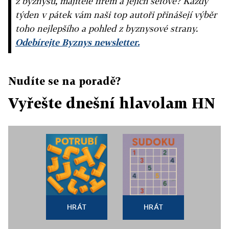
z byznysu, majitelé firem a jejich šéfové? Každý
týden v pátek vám naši top autoři přinášejí výběr
toho nejlepšího a pohled z byznysové strany.
Odebírejte Byznys newsletter.
Nudíte se na poradě?
Vyřešte dnešní hlavolam HN
HRÁT
HRÁT