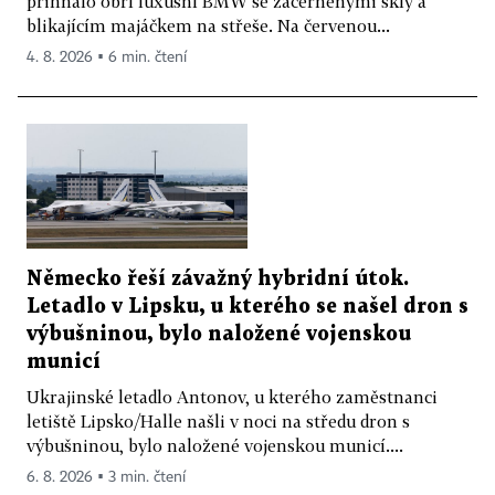
přihnalo obří luxusní BMW se začerněnými skly a
blikajícím majáčkem na střeše. Na červenou...
4. 8. 2026 ▪ 6 min. čtení
Německo řeší závažný hybridní útok.
Letadlo v Lipsku, u kterého se našel dron s
výbušninou, bylo naložené vojenskou
municí
Ukrajinské letadlo Antonov, u kterého zaměstnanci
letiště Lipsko/Halle našli v noci na středu dron s
výbušninou, bylo naložené vojenskou municí....
6. 8. 2026 ▪ 3 min. čtení