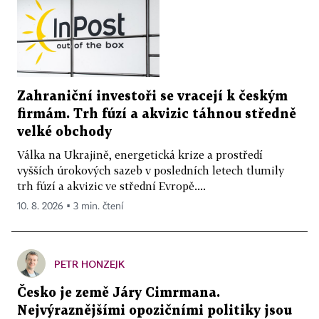
Zahraniční investoři se vracejí k českým
firmám. Trh fúzí a akvizic táhnou středně
velké obchody
Válka na Ukrajině, energetická krize a prostředí
vyšších úrokových sazeb v posledních letech tlumily
trh fúzí a akvizic ve střední Evropě....
10. 8. 2026 ▪ 3 min. čtení
PETR HONZEJK
Česko je země Járy Cimrmana.
Nejvýraznějšími opozičními politiky jsou