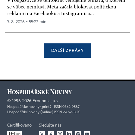
V Podpásovce se tentokrát věnujeme tématu, o kterém
se vůbec nemluví. Meta začala blokovat politickou
reklamu na Facebooku a Instagramu a...
7. 8. 2026 ▪ 55:23 min.
DALŠÍ ZPRÁVY
©
1996-2026
Economia, a.s.
Hospodářské noviny (print) ISSN 0862-9587
Hospodářské noviny (online) ISSN 2787-950X
Certifikováno
Sledujte nás