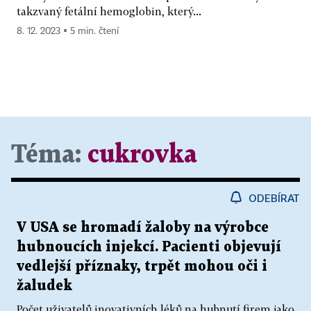
takzvaný fetální hemoglobin, který...
8. 12. 2023 ▪ 5 min. čtení
Téma:
cukrovka
ODEBÍRAT
V USA se hromadí žaloby na výrobce
hubnoucích injekcí. Pacienti objevují
vedlejší příznaky, trpět mohou oči i
žaludek
Počet uživatelů inovativních léků na hubnutí firem jako