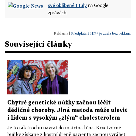
své oblíbené tituly
na Google
zprávách.
|
Předplatné HN+ je zcela bez reklam.
Související články
Chytré genetické nůžky začnou léčit
dědičné choroby. Jiná metoda může ulevit
i lidem s vysokým „zlým“ cholesterolem
Je to tak trochu návrat do matčina lůna. Krvetvorné
buňky získané z kostní dřeně pacienta začnou vyrábět