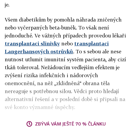
je.
Všem diabetikům by pomohla náhrada zničených
nebo vyčerpaných beta-buněk. To však není
jednoduché. Ve vážných případech provedou lékaři
transplantaci slinivky
nebo
transplantaci
Langerhansových ostrůvků
. To s sebou ale nese
nutnost utlumit imunitní systém pacienta, aby cizí
tkáň toleroval. Nežádoucím vedlejším efektem je
zvýšení rizika infekčních i nádorových
onemocnění, na něž „zklidněná“ obrana těla
nereaguje s potřebnou silou. Vědci proto hledají
alternativní řešení a v poslední době si připsali na
své konto významné úspěchy.
ZBÝVÁ VÁM JEŠTĚ 70 % ČLÁNKU