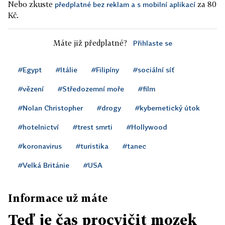
Nebo zkuste
za 80
předplatné bez reklam a s mobilní aplikací
Kč.
Máte již předplatné?
Přihlaste se
#Egypt
#Itálie
#Filipíny
#sociální síť
#vězení
#Středozemní moře
#film
#Nolan Christopher
#drogy
#kybernetický útok
#hotelnictví
#trest smrti
#Hollywood
#koronavirus
#turistika
#tanec
#Velká Británie
#USA
Informace už máte
Teď je čas procvičit mozek