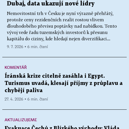
Dubaj, data ukazují nové lídry
Nemovitostní trh v Česku je nyní výrazně přehřátý,
protože ceny rezidenčních realit rostou vlivem
dlouhodobého převisu poptávky nad nabídkou. Tento
vývoj vede řadu tuzemských investorů k přesunu
kapitálu do ciziny, kde hledají nejen diverzifikaci...
9. 7. 2026 ▪ 6 min. čtení
KOMENTÁŘ
Íránská krize citelně zasáhla i Egypt.
Turismus uvadá, klesají příjmy z průplavu a
chybějí paliva
27. 4. 2026 ▪ 6 min. čtení
AKTUALIZUJEME
Evakuace Čechů z Blízkého východu: Vláda