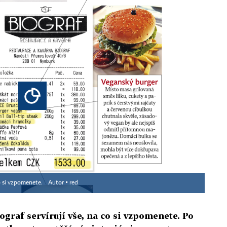
co si vzpomenete.
Autor ▪
red
graf servírují vše, na co si vzpomenete. Po