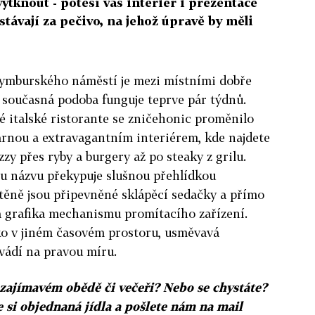
vytknout - potěší vás interiér i prezentace
stávají za pečivo, na jehož úpravě by měli
ymburského náměstí je mezi místními dobře
 současná podoba funguje teprve pár týdnů.
 italské ristorante se zničehonic proměnilo
várnou a extravagantním interiérem, kde najdete
zzy přes ryby a burgery až po steaky z grilu.
mu názvu překypuje slušnou přehlídkou
stěně jsou připevněné sklápěcí sedačky a přímo
á grafika mechanismu promítacího zařízení.
ako v jiném časovém prostoru, usměvavá
vádí na pravou míru.
a zajímavém obědě či večeři? Nebo se chystáte?
e si
objednaná jídla a pošlete nám na mail