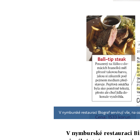
V nymburské restauraci Biograf servírují vše, na 
V nymburské restauraci Bio