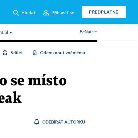
PŘEDPLATNÉ
Hledat
Přihlásit se
BeNative
ALŠÍ
Sdílet
Odemknout známému
o se místo
teak
ODEBÍRAT AUTORKU