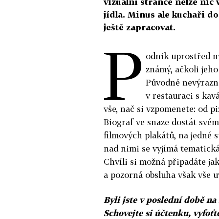
vizuální stránce nelze nic 
jídla. Minus ale kuchaři do
ještě zapracovat.
P
odnik uprostřed n
známý, ačkoli jeho
Původně nevýrazné
v restauraci s ka
vše, nač si vzpomenete: od pi
Biograf ve snaze dostát své
filmových plakátů, na jedné 
nad nimi se vyjímá tematick
Chvíli si možná připadáte j
a pozorná obsluha však vše u
Byli jste v poslední době n
Schovejte si účtenku, vyfoťt