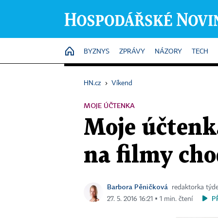
HOME
BYZNYS
ZPRÁVY
NÁZORY
TECH
HN.cz
›
Víkend
MOJE ÚČTENKA
Moje účtenka
na filmy cho
Barbora Pěničková
redaktorka tý
P
27. 5. 2016 16:21 ▪ 1 min. čtení