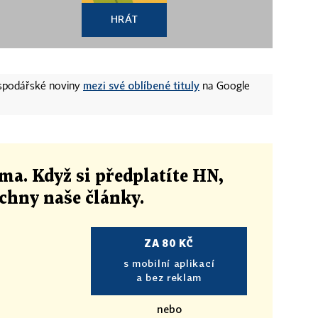
HRÁT
mezi své oblíbené tituly
ospodářské noviny
na Google
ma. Když si předplatíte HN,
echny naše články
.
ZA 80 KČ
s mobilní aplikací
a bez reklam
nebo