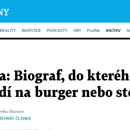
ARCHIV
REALITY
INVESTICE
PODCASTY
HRY
PročNe
D
: Biograf, do kteréh
dí na burger nebo s
deníku Ekonom
ŘEHRÁT ČLÁNEK