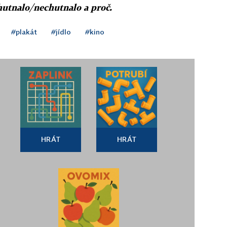
hutnalo/nechutnalo a proč.
#plakát
#jídlo
#kino
HRÁT
HRÁT