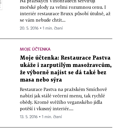
Na pražských Vinohradech servírují
mořské plody za velmi rozumnou cenu. I
interiér restaurace Bruxx působí útulně, až
se vám nebude chtít...
20. 5. 2016 ▪ 1 min. čtení
MOJE ÚČTENKA
Moje účtenka: Restaurace Pastva
ukáže i zarputilým masožravcům,
že výborně najíst se dá také bez
masa nebo sýra
Restaurace Pastva na pražském Smíchově
nabízí jak stálé večerní menu, tak rychlé
obědy. Kromě svěžího veganského jídla
potěší i vkusný interiér....
13. 5. 2016 ▪ 1 min. čtení