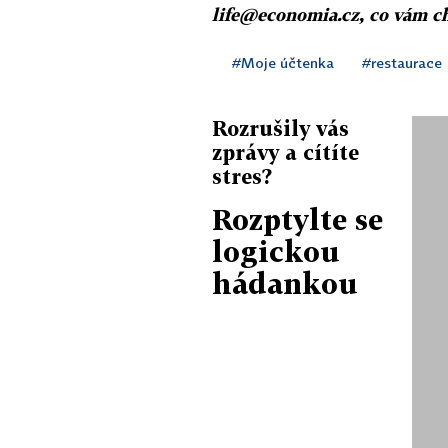
life@economia.cz, co vám c
#Moje účtenka
#restaurace
Rozrušily vás
zprávy a cítíte
stres?
Rozptylte se
logickou
hádankou