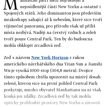
M
anhattan patří mezi nejrušnější a
nejosídlenější části New Yorku a ostatně i
Spojených států. Jeho dominantou jsou především
mrakodrapy sahající až k nebesům, které sice tvoří
výjimečné panorama, pro přírodu však už příliš
místa nezbývá. Naději na čerstvý vzduch a zeleň
tvoří pouze Central Park. Ten by do budoucna
mohla obklopit zrcadlová zeď.
Zeď s názvem
New York Horizon
z rukou
amerického návrhářského dua Yitan Sun a Jianshi
Wu je vysoká 1000 stop (304,8 metru). Dvojice
tímto způsobem chtěla upozornit na mizivý dosah
zeleně, kterou sice na první pohled Central Park
poskytuje, mnoho obyvatel Manhattanu na ni však
kouká jen zdálky. Zrcadlová zeď by tak mohla
opticky prohloubit prostory New Yorku a zároveň