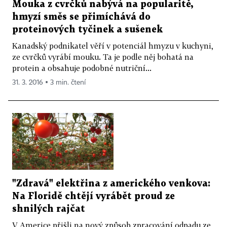
Mouka z cvrčků nabývá na popularitě,
hmyzí směs se přimíchává do
proteinových tyčinek a sušenek
Kanadský podnikatel věří v potenciál hmyzu v kuchyni,
ze cvrčků vyrábí mouku. Ta je podle něj bohatá na
protein a obsahuje podobné nutriční...
31. 3. 2016 ▪ 3 min. čtení
"Zdravá" elektřina z amerického venkova:
Na Floridě chtějí vyrábět proud ze
shnilých rajčat
V Americe přišli na nový způsob zpracování odpadu ze