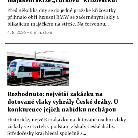
majákem skrze „Turkovu“ křižovatku?
Před několika dny se do jedné pražské křižovatky
přihnalo obří luxusní BMW se začerněnými skly a
blikajícím majáčkem na střeše. Na červenou...
4. 8. 2026 ▪ 6 min. čtení
Rozhodnuto: největší zakázku na
dotované vlaky vyhrály České dráhy. U
konkurence jejich nabídku nechápou
Historicky největší zakázku na dotované osobní vlaky
získaly ve čtvrtek v podstatě získaly České dráhy.
Středočeský kraj hledal společně s...