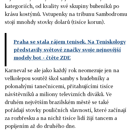
kategoriích, od kvality své skupiny bubeníků po
krásu kostýmů. Vstupenky na tribunu Sambodromu
stojí mnohdy stovky dolarů (tisíce korun).
Praha se stala rájem tenisek. Na Teniskology
představily světové značky svoje nejnovější
modely bot
- čtěte ZDE
Karneval se ale jako každý rok neomezuje jen na
velkolepou soutěž škol samby s hudebníky a
polonahými tanečnicemi, přitahujícími tisíce
návštěvníků a miliony televizních diváků. Ve
druhém největším brazilském městě se také
pořádají stovky pouličních slavností, které začínají
za rozbřesku a na nichž tisíce lidí žijí tancem a
popíjením až do druhého dne.