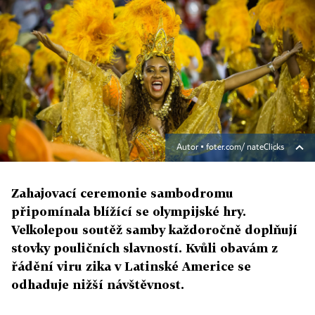
Autor ▪
foter.com/ nateClicks
Zahajovací ceremonie sambodromu
připomínala blížící se olympijské hry.
Velkolepou soutěž samby každoročně doplňují
stovky pouličních slavností. Kvůli obavám z
řádění viru zika v Latinské Americe se
odhaduje nižší návštěvnost.