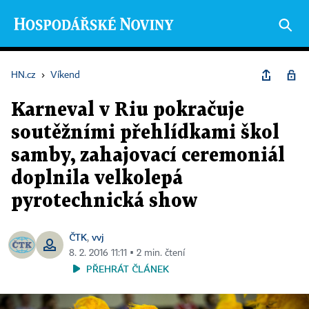
HN.cz
›
Víkend
Karneval v Riu pokračuje
soutěžními přehlídkami škol
samby, zahajovací ceremoniál
doplnila velkolepá
pyrotechnická show
ČTK
vvj
,
8. 2. 2016 11:11 ▪ 2 min. čtení
PŘEHRÁT ČLÁNEK