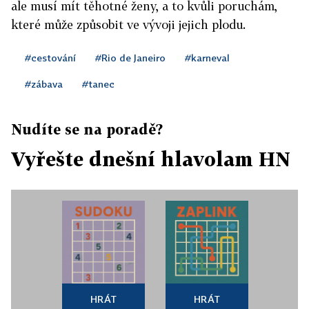
ale musí mít těhotné ženy, a to kvůli poruchám,
které může způsobit ve vývoji jejich plodu.
#cestování
#Rio de Janeiro
#karneval
#zábava
#tanec
Nudíte se na poradě?
Vyřešte dnešní hlavolam HN
HRÁT
HRÁT