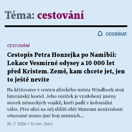
Téma:
cestování
ODEBÍRAT
CESTOVÁNÍ
Cestopis Petra Honzejka po Namibii:
Lokace Vesmírné odysey a 10 000 let
před Kristem. Země, kam chcete jet, jen
to ještě nevíte
Na křižovatce v centru afrického města Windhoek stojí
luteránský kostel. Jeho vnitřek je vyzdobený jmény
stovek německých vojáků, kteří padli v koloniální
válce. Přes ulici na něj shlíží obří Muzeum nezávislosti
věnované mimo jiné boji místních...
24. 7. 2026 ▪ 13 min. čtení